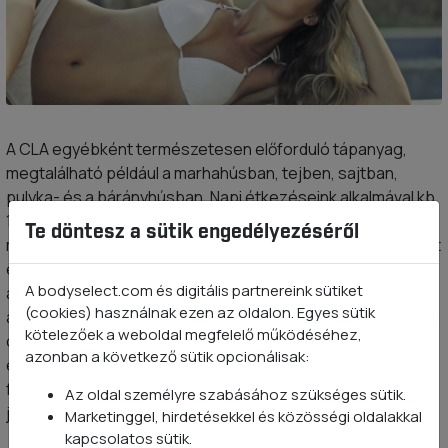
A CLA egyébként természetesen előforduló tápanyag,
megtalálható például a marhahúsban, tejben, sajtban,
pulyka- és a bárányhúsban. Napi étkezéseink alkalmával kb.
150-200 mg-ot viszünk be a szervezetünkbe. Ez a
Te döntesz a sütik engedélyezéséről
mennyiség azonban kevés ahhoz, hogy látványos változást
eredményezzen vagy zsírégető hatásról beszélhessünk,
A bodyselect.com és digitális partnereink sütiket
ahhoz akkora mennyiséget kellene fogyasztanunk ezekből
(cookies) használnak ezen az oldalon. Egyes sütik
az ételekből, ami napi plusz 5000 kalóriát jelentene. Gondolj
kötelezőek a weboldal megfelelő működéséhez,
csak bele, ez már nem a fogyásról szólna, sőt
azonban a következő sütik opcionálisak:
egészségesnek sem mondható... A CLA pozitív zsírégető,
fogyasztó hatásához inkább a CLA kapszula szedését
Az oldal személyre szabásához szükséges sütik.
javasolják.
Marketinggel, hirdetésekkel és közösségi oldalakkal
kapcsolatos sütik.