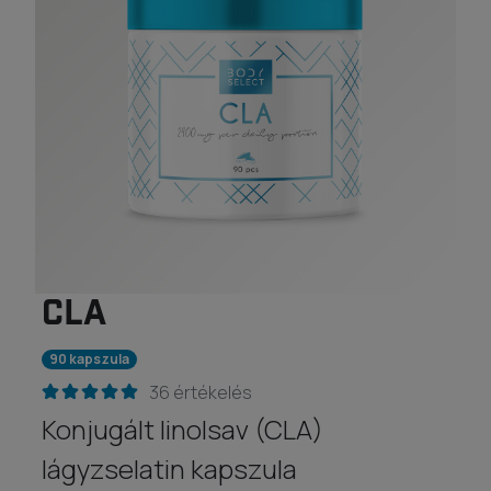
CLA
90 kapszula
36 értékelés
Konjugált linolsav (CLA)
lágyzselatin kapszula