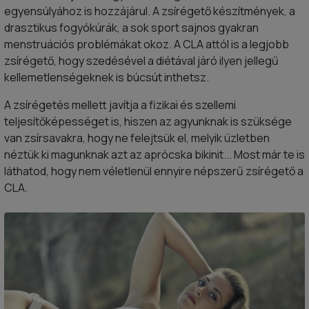
egyensúlyához is hozzájárul. A zsírégető készítmények, a
drasztikus fogyókúrák, a sok sport sajnos gyakran
menstruációs problémákat okoz. A CLA attól is a legjobb
zsírégető, hogy szedésével a diétával járó ilyen jellegű
kellemetlenségeknek is búcsút inthetsz.
A zsírégetés mellett javítja a fizikai és szellemi
teljesítőképességet is, hiszen az agyunknak is szüksége
van zsírsavakra, hogy ne felejtsük el, melyik üzletben
néztük ki magunknak azt az aprócska bikinit... Most már te is
láthatod, hogy nem véletlenül ennyire népszerű zsírégető a
CLA.