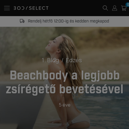
0
Rendelj hétfő 12:00-ig és kedden megkapod
Blog
Edzés
Beachbody a legjobb
zsírégető bevetésével
5 éve