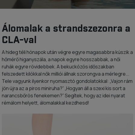
Álomalak a strandszezonra a
CLA-val
A hideg téli hónapok után végre egyre magasabbra kúszik a
hőmérő higanyszála, a napok egyre hosszabbak, a női
ruhák egyre rövidebbek. A bekuckózós időszakban
felszedett kilókkal nők milliói állnak szorongva a mérlegre...
Tele vagyunk ilyenkor nyomasztó gondolatokkal: „Vajon rám
jön újra az a piros miniruha?” „Hogyan áll a szexi kis sort a
narancsbőrös fenekemen?” Segítek, hogy az idei nyarat
rémálom helyett, álomalakkal kezdhesd!