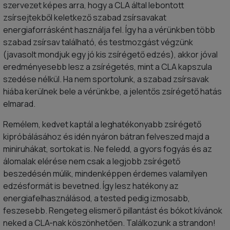
szervezet képes arra, hogy a CLA által lebontott
zsírsejtekből keletkező szabad zsírsavakat
energiaforrásként használja fel. Így ha a vérünkben több
szabad zsírsav található, és testmozgást végzünk
(javasolt mondjuk egy jó kis zsírégető edzés), akkor jóval
eredményesebb lesz a zsírégetés, mint a CLA kapszula
szedése nélkül. Ha nem sportolunk, a szabad zsírsavak
hiába kerülnek bele a vérünkbe, a jelentős zsírégető hatás
elmarad.
Remélem, kedvet kaptál a leghatékonyabb zsírégető
kipróbálásához és idén nyáron bátran felveszed majd a
miniruhákat, sortokat is. Ne feledd, a gyors fogyás és az
álomalak elérése nem csak a legjobb zsírégető
beszedésén múlik, mindenképpen érdemes valamilyen
edzésformát is bevetned. Így lesz hatékony az
energiafelhasználásod, a tested pedig izmosabb,
feszesebb. Rengeteg elismerő pillantást és bókot kívánok
neked a CLA-nak köszönhetően. Találkozunk a strandon!