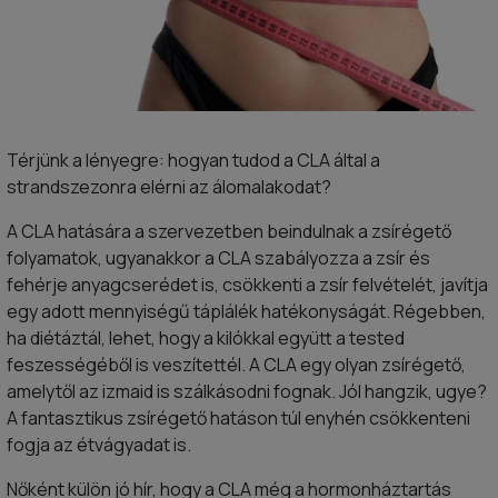
Térjünk a lényegre: hogyan tudod a CLA által a
strandszezonra elérni az álomalakodat?
A CLA hatására a szervezetben beindulnak a zsírégető
folyamatok, ugyanakkor a CLA szabályozza a zsír és
fehérje anyagcserédet is, csökkenti a zsír felvételét, javítja
egy adott mennyiségű táplálék hatékonyságát. Régebben,
ha diétáztál, lehet, hogy a kilókkal együtt a tested
feszességéből is veszítettél. A CLA egy olyan zsírégető,
amelytől az izmaid is szálkásodni fognak. Jól hangzik, ugye?
A fantasztikus zsírégető hatáson túl enyhén csökkenteni
fogja az étvágyadat is.
Nőként külön jó hír, hogy a CLA még a hormonháztartás