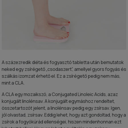
A százezredik diéta és fogyasztó tabletta után bemutatok
neked egy zsírégető „csodaszert”, amellyel gyors fogyás és
szálkás izomzat érhető el. Ez a zsírégető pedig nem más,
mint a CLA.
A CLA egy mozaikszó, a Conjugated Linoleic Acids, azaz
konjugált linolénsav. A konjugált egymáshoz rendeltet,
összetartozót jelent, a linolénsav pedig egy zsírsav. Igen,
jól olvastad, zsírsav. Eddig lehet, hogy azt gondoltad, hogy a
zsírok a fogyókúrád ellenségei, hiszen mindenhonnan ezt