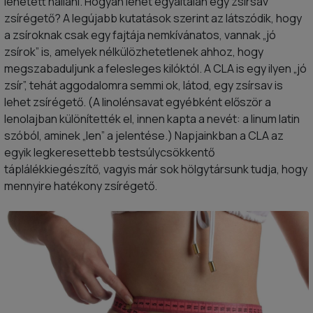
lehetett hallani. Hogyan lehet egyáltalán egy zsírsav
zsírégető? A legújabb kutatások szerint az látszódik, hogy
a zsíroknak csak egy fajtája nemkívánatos, vannak „jó
zsírok” is, amelyek nélkülözhetetlenek ahhoz, hogy
megszabaduljunk a felesleges kilóktól. A CLA is egy ilyen „jó
zsír”, tehát aggodalomra semmi ok, látod, egy zsírsav is
lehet zsírégető. (A linolénsavat egyébként először a
lenolajban különítették el, innen kapta a nevét: a linum latin
szóból, aminek „len” a jelentése.) Napjainkban a CLA az
egyik legkeresettebb testsúlycsökkentő
táplálékkiegészítő, vagyis már sok hölgytársunk tudja, hogy
mennyire hatékony zsírégető.