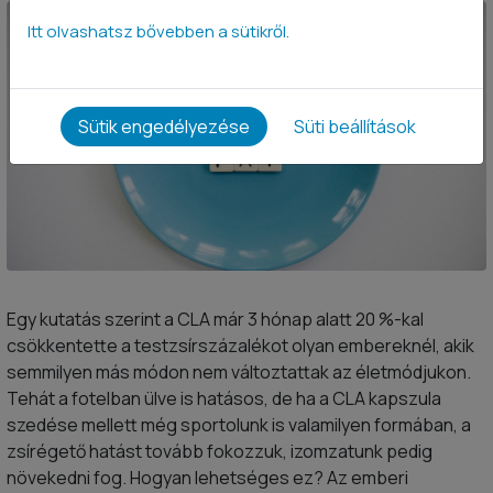
Itt olvashatsz bővebben a sütikről.
Sütik engedélyezése
Süti beállítások
Egy kutatás szerint a CLA már 3 hónap alatt 20 %-kal
csökkentette a testzsírszázalékot olyan embereknél, akik
semmilyen más módon nem változtattak az életmódjukon.
Tehát a fotelban ülve is hatásos, de ha a CLA kapszula
szedése mellett még sportolunk is valamilyen formában, a
zsírégető hatást tovább fokozzuk, izomzatunk pedig
növekedni fog. Hogyan lehetséges ez? Az emberi