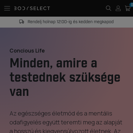
0
20 000 Ft -tól ingyenes kiszállítás
Concious Life
Minden, amire a
testednek szüksége
van
Az egészséges életmód és a mentális
odafigyelés együtt teremti meg az alapját
a hosszú és kiegyensúlyozott életnek. Az