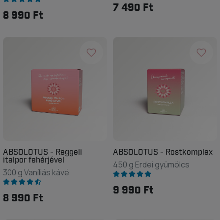
7 490 Ft
8 990 Ft
ABSOLOTUS - Reggeli
ABSOLOTUS - Rostkomplex
italpor fehérjével
450 g Erdei gyümölcs
300 g Vaníliás kávé
9 990 Ft
8 990 Ft