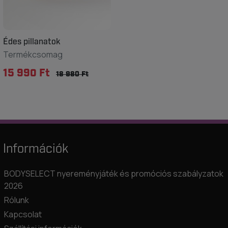
Édes pillanatok
Termékcsomag
15 990 Ft
18 980 Ft
Információk
BODYSELECT nyereményjáték és promóciós szabályzatok
2026
Rólunk
Kapcsolat