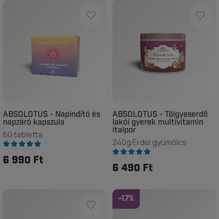
ABSOLOTUS - Napindító és
ABSOLOTUS - Tölgyeserdő
napzáró kapszula
lakói gyerek multivitamin
italpor
60 tabletta
240g Erdei gyümölcs
6 990 Ft
6 490 Ft
-17%