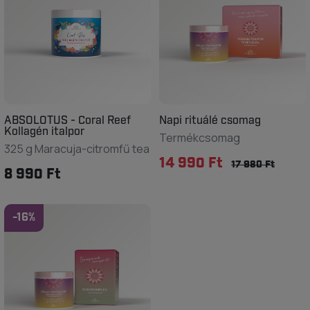
ABSOLOTUS - Coral Reef
Napi rituálé csomag
Kollagén italpor
Termékcsomag
325 g Maracuja-citromfű tea
14 990 Ft
17 980 Ft
8 990 Ft
-16%