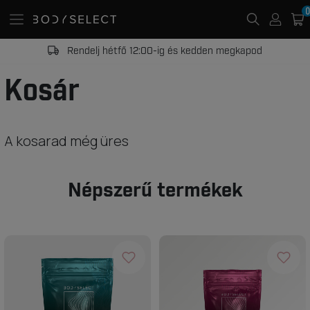
0
Rendelj hétfő 12:00-ig és kedden megkapod
Kosár
A kosarad még üres
Népszerű termékek