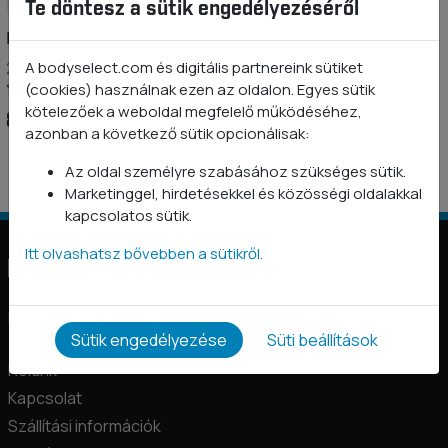
Te döntesz a sütik engedélyezéséről
Pre-Workout HC
A bodyselect.com és digitális partnereink sütiket
2 termékvariáció
(cookies) használnak ezen az oldalon. Egyes sütik
kötelezőek a weboldal megfelelő működéséhez,
8 490 Ft
azonban a következő sütik opcionálisak:
Az oldal személyre szabásához szükséges sütik.
Marketinggel, hirdetésekkel és közösségi oldalakkal
kapcsolatos sütik.
Itt olvashatsz bővebben a sütikről.
Információk
BODYSELECT nyereményjáték és promóciós szabályzatok
Sütik engedélyezése
Süti beállítások
2026
Rólunk
Kapcsolat
Szállítási információk