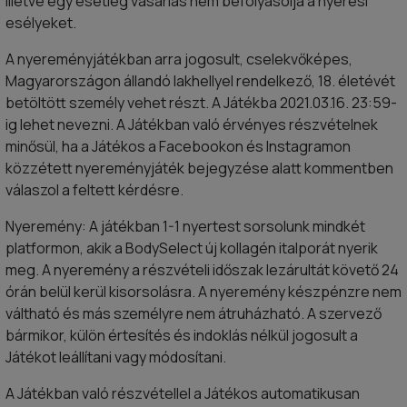
illetve egy esetleg vásárlás nem befolyásolja a nyerési
esélyeket.
A nyereményjátékban arra jogosult, cselekvőképes,
Magyarországon állandó lakhellyel rendelkező, 18. életévét
betöltött személy vehet részt. A Játékba 2021.03.16. 23:59-
ig lehet nevezni. A Játékban való érvényes részvételnek
minősül, ha a Játékos a Facebookon és Instagramon
közzétett nyereményjáték bejegyzése alatt kommentben
válaszol a feltett kérdésre.
Nyeremény: A játékban 1-1 nyertest sorsolunk mindkét
platformon, akik a BodySelect új kollagén italporát nyerik
meg. A nyeremény a részvételi időszak lezárultát követő 24
órán belül kerül kisorsolásra. A nyeremény készpénzre nem
váltható és más személyre nem átruházható. A szervező
bármikor, külön értesítés és indoklás nélkül jogosult a
Játékot leállítani vagy módosítani.
A Játékban való részvétellel a Játékos automatikusan