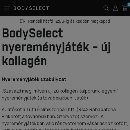
0
Rendelj hétfő 12:00-ig és kedden megkapod
BodySelect
nyereményjáték - új
kollagén
Nyereményjáték szabályzat:
„Szavazd meg, milyen új ízű kollagén italporunk legyen!”
nyereményjáték (a továbbiakban: Játék)
A Játékot a Tutti Élelmiszeripari Kft. (9142 Rábapatona,
Pinkerét; a továbbiakban: Szervező) szervezi. A
nyereményjátékban való részvétel nem vásárláshoz kötött,