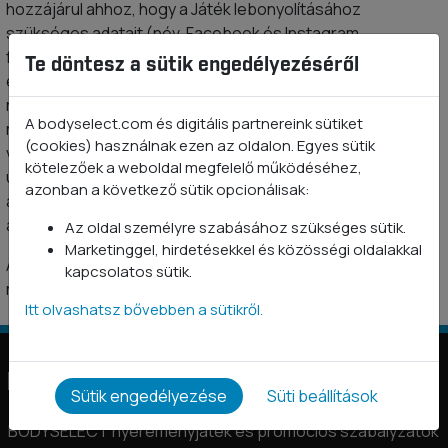
hozzájárul ahhoz, hogy a Játék lebonyolításához
szükséges adatait (név, Facebook és Instagram
felhasználónév) a szervező minden további engedély és
Te döntesz a sütik engedélyezéséről
ellenszolgáltatás nélkül, legfeljebb a sorsolást követő 30
napon keresztül, a nyeremények kisorsolása, ill. a
A bodyselect.com és digitális partnereink sütiket
nyertesek azonosítása és értesítése céljából kezelje,
(cookies) használnak ezen az oldalon. Egyes sütik
valamint, hogy a nyertes Játékos(ok) adatait a kapcsolódó
kötelezőek a weboldal megfelelő működéséhez,
ügyintézés teljesítése érdekében kezelje. A személyes
azonban a következő sütik opcionálisak:
adatok felvétele az érintettek önkéntes hozzájárulásán
alapul.
Az oldal személyre szabásához szükséges sütik.
Marketinggel, hirdetésekkel és közösségi oldalakkal
A Játékot a Facebook és az Instagram semmilyen módon
kapcsolatos sütik.
nem kezeli, támogatja vagy szponzorálja.
Itt olvashatsz bővebben a sütikről.
Információk
Sütik engedélyezése
Süti beállítások
BODYSELECT nyereményjáték és promóciós szabályzatok