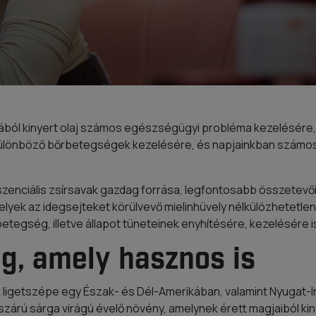
jából kinyert olaj számos egészségügyi probléma kezelésére,
különböző bőrbetegségek kezelésére, és napjainkban számo
enciális zsírsavak gazdag forrása, legfontosabb összetevői a 
lyek az idegsejteket körülvevő mielinhüvely nélkülözhetetlen
betegség, illetve állapot tüneteinek enyhítésére, kezelésére 
ág, amely hasznos is
 ligetszépe egy Észak- és Dél-Amerikában, valamint Nyugat-
árú sárga virágú évelő növény, amelynek érett magjaiból kiny