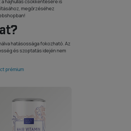
t a hajhullás csökkentésére is
lításához, megőrzéséhez
 webshopban!
jat?
sználva hatásossága fokozható. Az
hesség és szoptatás idején nem
ct prémium