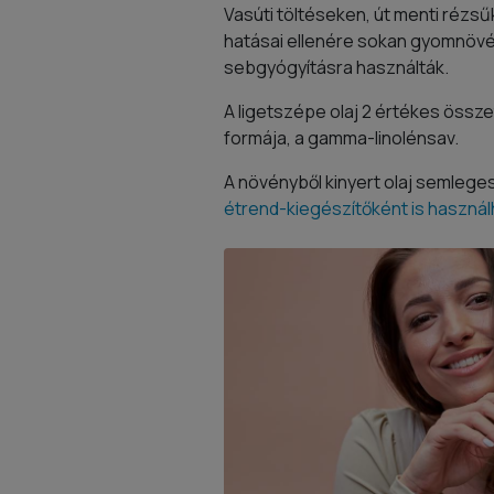
Vasúti töltéseken, út menti rézsű
hatásai ellenére sokan gyomnövén
sebgyógyításra használták.
A ligetszépe olaj 2 értékes össze
formája, a gamma-linolénsav.
A növényből kinyert olaj semlege
étrend-kiegészítőként is használ