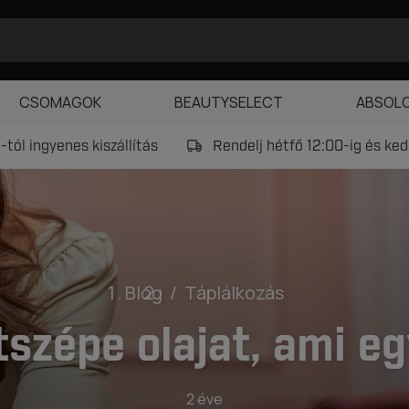
CSOMAGOK
BEAUTYSELECT
ABSOL
tól ingyenes kiszállítás
Rendelj hétfő 12:00-ig és k
Blog
Táplálkozás
tszépe olajat, ami eg
2 éve