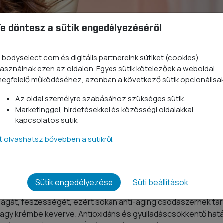
Te döntesz a sütik engedélyezéséről
 bodyselect.com és digitális partnereink sütiket (cookies)
asználnak ezen az oldalon. Egyes sütik kötelezőek a weboldal
egfelelő működéséhez, azonban a következő sütik opcionálisa
Az oldal személyre szabásához szükséges sütik.
Marketinggel, hirdetésekkel és közösségi oldalakkal
kapcsolatos sütik.
tt olvashatsz bővebben a sütikről.
te mindenre
Sütik engedélyezése
Süti beállítások
ltságát, feszességét, ezért sokan anti-aging csodaszernek tar
 vagy krémbe keverve. Antioxidáns és gyulladáscsökkentő hatás