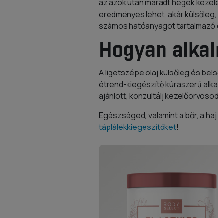
az azok után maradt hegek kezelés
eredményes lehet, akár külsőleg, 
számos hatóanyagot tartalmazó é
Hogyan alkal
A ligetszépe olaj külsőleg és bel
étrend-kiegészítő kúraszerű alka
ajánlott, konzultálj kezelőorvosod
Egészséged, valamint a bőr, a h
táplálékkiegészítőket
!