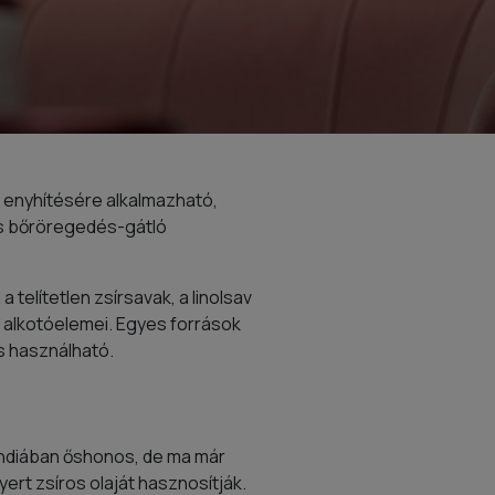
 enyhítésére alkalmazható,
s bőröregedés-gátló
telítetlen zsírsavak, a linolsav
 alkotóelemei. Egyes források
is használható.
Indiában őshonos, de ma már
ert zsíros olaját hasznosítják.