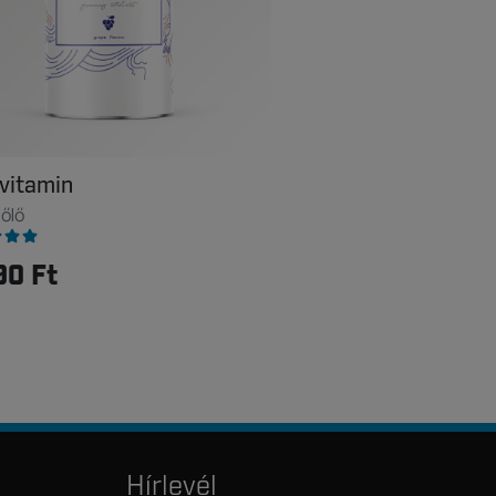
 vitamin
őlő
90 Ft
Hírlevél