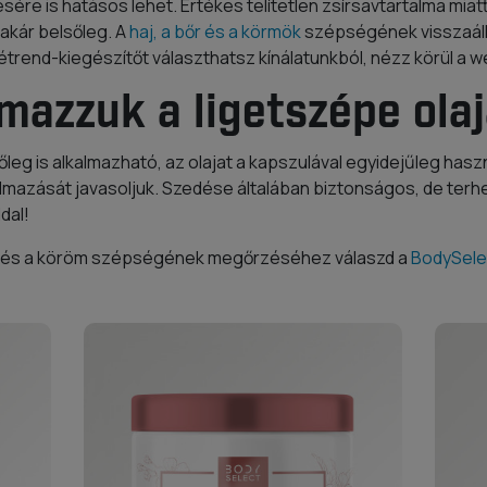
ére is hatásos lehet. Értékes telítetlen zsírsavtartalma miat
akár belsőleg. A
haj, a bőr és a körmök
szépségének visszaál
trend-kiegészítőt választhatsz kínálatunkból, nézz körül a
mazzuk a ligetszépe ola
sőleg is alkalmazható, az olajat a kapszulával egyidejűleg ha
lmazását javasoljuk. Szedése általában biztonságos, de ter
dal!
aj és a köröm szépségének megőrzéséhez válaszd a
BodySele