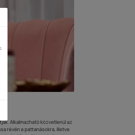
k:
tják. Alkalmazható közvetlenül az
a révén a pattanásokra, illetve