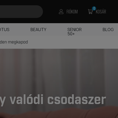
0
FIÓKOM
KOSÁR
OTUS
BEAUTY
SENIOR
BLOG
50+
edden megkapod
y valódi csodaszer