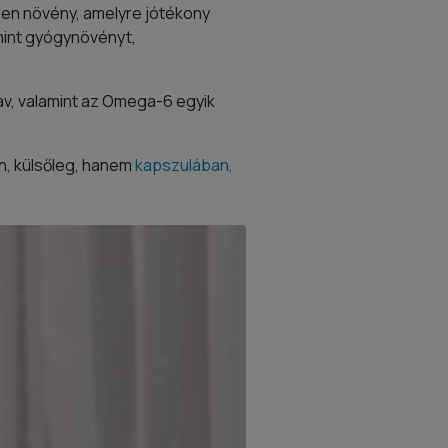
elen növény, amelyre jótékony
mint gyógynövényt,
sav, valamint az Omega-6 egyik
an, külsőleg, hanem
kapszulában,