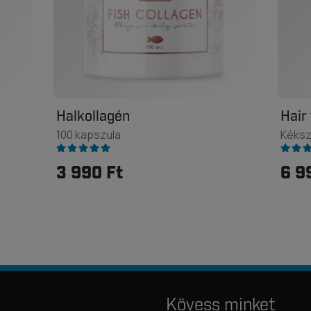
Halkollagén
Hair
100 kapszula
Kéksz
3 990 Ft
6 9
Kövess minket