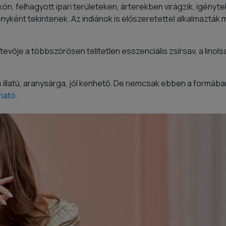
kön, felhagyott ipari területeken, árterekben virágzik, igényt
yként tekintenek. Az indiánok is előszeretettel alkalmazták 
tevője a többszörösen telítetlen esszenciális zsírsav, a linol
s illatú, aranysárga, jól kenhető. De nemcsak ebben a formáb
ható
.