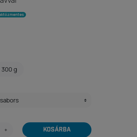
aktózmentes
300 g
KOSÁRBA