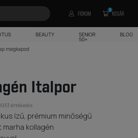
0
FIÓKOM
KOSÁR
OTUS
BEAUTY
SENIOR
BLOG
50+
nap megkapod
agén Italpor
1933 értékelés
ikus ízű, prémium minőségű
lt marha kollagén
avval