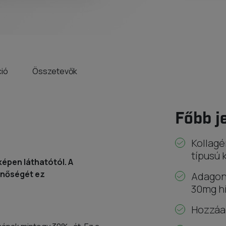
ció
Összetevők
Főbb j
Kollagé
típusú 
képen láthatótól. A
inőségét ez
Adagon
30mg hi
Hozzáad