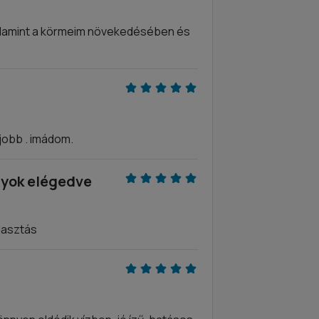
valamint a körmeim növekedésében és
jobb . imádom.
gyok elégedve
lasztás