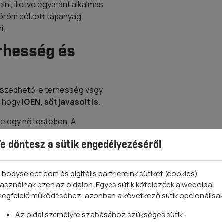
ni, illetve egyaránt alkalmas
 köröm célzott tápanyag
i.
rhesség és
n szedhető-e terhesség vagy
, hogy
IGEN, sőt javasolt is
.
e egy nő testében. A
lyan problémával
Te döntesz a sütik engedélyezéséről
segítséget nyújthat.
blémák, valamint ízületi
osavak ezekben mind
 bodyselect.com és digitális partnereink sütiket (cookies)
asználnak ezen az oldalon. Egyes sütik kötelezőek a weboldal
egfelelő működéséhez, azonban a következő sütik opcionálisa
 kollagénre van szüksége,
mára szükséges
Az oldal személyre szabásához szükséges sütik.