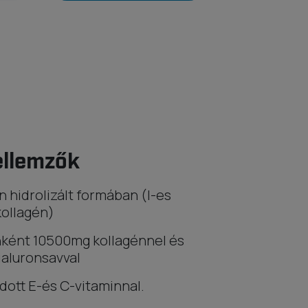
ellemzők
n hidrolizált formában (I-es
kollagén)
ként 10500mg kollagénnel és
aluronsavval
ott E-és C-vitaminnal.