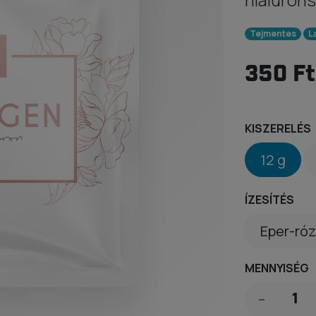
Tejmentes
L
350 Ft
KISZERELÉS
12 g
ÍZESÍTÉS
MENNYISÉG