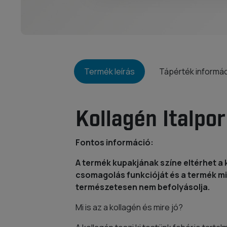
Termék leírás
Tápérték informá
Kollagén Italpor
Fontos információ:
A termék kupakjának színe eltérhet a 
csomagolás funkcióját és a termék m
természetesen nem befolyásolja.
Mi is az a kollagén és mire jó?