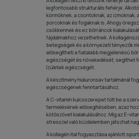
A kollagén teszi ki testünk fehérje tarta
legfontosabb strukturális fehérje. Alkotó
körmöknek, a csontoknak, az izmoknak, a
porcoknak és fogaknak is. Ahogy öregszü
csökkennek és ez bőrráncok kialakulásáho
fájdalmakhoz vezethetnek. A kollagénszi
betegségek és a környezeti tényezők miat
elősegítheti a fiatalabb megjelenésű bőr
egészségét és növekedését, segíthet fe
ízületek egészségét.
A készítmény hialuronsav tartalmánál fo
egészségének fenntartásához.
A C-vitamin kulcsszerepet tölt be a szer
termelésének elősegítésében, azaz hozz
kötőszövet kialakulásához. Míg az E-vita
stresszel való küzdelemben játszhat na
A kollagén ital fogyasztása ajánlott sport