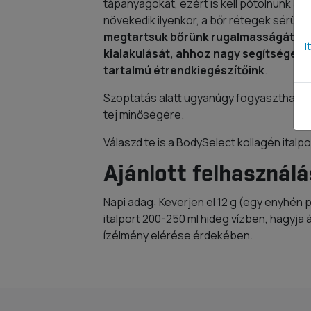
tápanyagokat, ezért is kell pótolnunk a vi
növekedik ilyenkor, a bőr rétegek sérüln
megtartsuk bőrünk rugalmasságát és 
I
kialakulását, ahhoz nagy segítséget n
tartalmú étrendkiegészítőink
.
Szoptatás alatt ugyanúgy fogyasztható a 
tej minőségére.
Válaszd te is a BodySelect kollagén italp
Ajánlott felhasználá
Napi adag: Keverjen el 12 g (egy enyhén
italport 200-250 ml hideg vízben, hagyja á
ízélmény elérése érdekében.