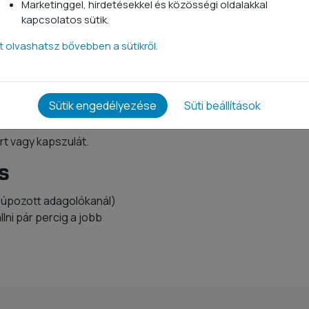
taminokat is. Mivel a test
Marketinggel, hirdetésekkel és közösségi oldalakkal
ek és ahhoz, hogy
kapcsolatos sütik.
megelőzzük a striák
tt olvashatsz bővebben a sütikről.
yújthatnak a kollagén
kollagén, nincs hatással a
Sütik engedélyezése
Süti beállítások
ort vagy kapszulát.
s
 púpozott adagolókanál)
llni pár percig a jobb