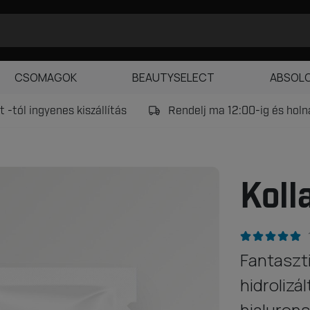
CSOMAGOK
BEAUTYSELECT
ABSOL
 -tól ingyenes kiszállítás
Rendelj ma 12:00-ig és hol
Koll
Fantaszt
hidrolizá
hialurons