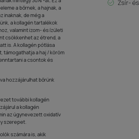
lmának mintegy 30% -át. Ez a
Zsír- é
eleme a bőrnek, a hajnak, a
z inaknak, de még a
nk, a kollagén tartalékok
z, valamint izom- és ízületi
nt csökkenhet az étrend, a
t is. A kollagén pótlása
t, támogathatja a haj / köröm
nntartani a csontok és
gva hozzájárulhat bőrünk
vezet további kollagén
ájárul a kollagén
min az úgynevezett oxidatív
gy szerepet.
olók számára is, akik