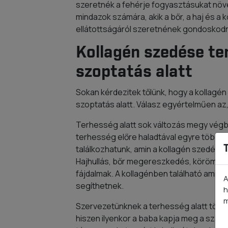
szeretnék a fehérje fogyasztásukat növel
mindazok számára, akik a bőr, a haj és a
ellátottságáról szeretnének gondoskodn
Kollagén szedése te
szoptatás alatt
Sokan kérdezitek tőlünk, hogy a kollagé
szoptatás alatt. Válasz egyértelműen az
Terhesség alatt sok változás megy végb
terhesség előre haladtával egyre több o
találkozhatunk, amin a kollagén szedése 
Hajhullás, bőr megereszkedés, köröm pro
fájdalmak. A kollagénben található amin
A
segíthetnek.
h
m
Szervezetünknek a terhesség alatt több
hiszen ilyenkor a baba kapja meg a szá