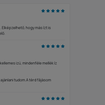
 Elképzelhető, hogy más ízt is
elő.
ellemes izü, mindenfèle mellèk íz
ajànlani tudom.A tèrd fâjàsom