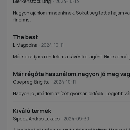
Bierkenstock Brigi
- 2024-10-13
Nagyon ajánlom mindenkinek. Sokat segített a hajam 
finom is.
The best
L.Magdolna
- 2024-10-11
Már sokadjára rendelem a kávés kollagént. Nincs ennél 
Már régóta használom,nagyon jó meg va
Csepregi Brigitta
- 2024-10-11
Nagyon jó , imádom az ízét,gyorsan oldódik. Legjobb vá
Kiváló termék
Sipocz Andras Lukacs
- 2024-09-30