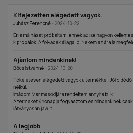
Kifejezetten elégedett vagyok.
Juhász Ferencné
- 2024-10-22
Én a málnásat próbáltam, ennek az íze nagyon kellemes.
kipróbálok. A folyadék állaga jó. Nekem az ára is megfel
Ajànlom mindenkinek!
Bőcs Istvànnè
- 2024-10-20
Tökèletesen elègedett vagyok a termèkkel! Jól oldódó k
nèlkül.
Imàdom!Màr màsodjàra rendeltem annyira ízlik
A termèket 4hónapja fogyasztom ès mindenkinek csak 
làtvànyosan javult!
A legjobb