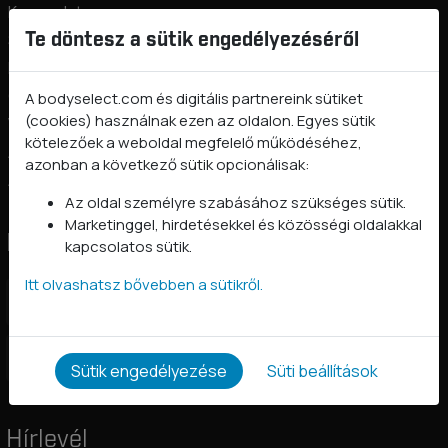
Kapcsolat
Te döntesz a sütik engedélyezéséről
Szállítási információk
Fizetés
Gyakori kérdések
A bodyselect.com és digitális partnereink sütiket
(cookies) használnak ezen az oldalon. Egyes sütik
Vásárlástól való elállás
kötelezőek a weboldal megfelelő működéséhez,
Adatkezelési tájékoztató
azonban a következő sütik opcionálisak:
Általános szerződési feltételek
Az oldal személyre szabásához szükséges sütik.
Marketinggel, hirdetésekkel és közösségi oldalakkal
Kövess minket
kapcsolatos sütik.
Itt olvashatsz bővebben a sütikről.
BodySelect on Facebook
BodySelect on Instagram
Sütik engedélyezése
Süti beállítások
Hírlevél