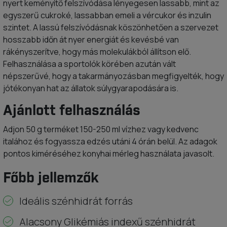
nyert keményítő felszívódása lényegesen lassabb, mint az
egyszerű cukroké, lassabban emeli a vércukor és inzulin
szintet. A lassú felszívódásnak köszönhetően a szervezet
hosszabb időn át nyer energiát és kevésbé van
rákényszerítve, hogy más molekulákból állítson elő.
Felhasználása a sportolók körében azután vált
népszerűvé, hogy a takarmányozásban megfigyelték, hogy
jótékonyan hat az állatok súlygyarapodására is.
Ajánlott felhasználás
Adjon 50 g terméket 150-250 ml vízhez vagy kedvenc
italához és fogyassza edzés utáni 4 órán belül. Az adagok
pontos kiméréséhez konyhai mérleg használata javasolt.
Főbb jellemzők
Ideális szénhidrát forrás
Alacsony Glikémiás indexű szénhidrát