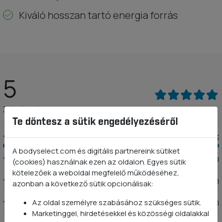
Kiváló hosszan tartó energia forrás
5
3 értékelés
Te döntesz a sütik engedélyezéséről
3
A bodyselect.com és digitális partnereink sütiket
0
(cookies) használnak ezen az oldalon. Egyes sütik
kötelezőek a weboldal megfelelő működéséhez,
0
azonban a következő sütik opcionálisak:
Az oldal személyre szabásához szükséges sütik.
0
Marketinggel, hirdetésekkel és közösségi oldalakkal