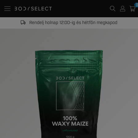
0
Rendelj holnap 12:00-ig és hétfőn megkapod