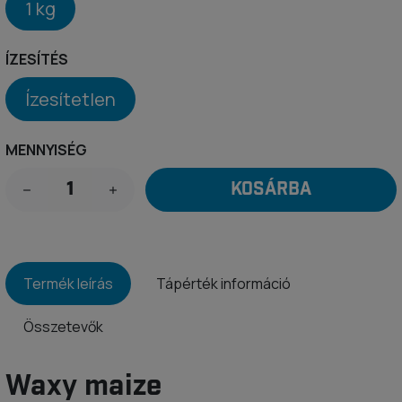
1 kg
ÍZESÍTÉS
Ízesítetlen
MENNYISÉG
KOSÁRBA
Termék leírás
Tápérték információ
Összetevők
Waxy maize