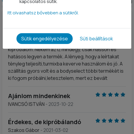
kapcsolatos sütik.
0
Itt olvashatsz bővebben a sütikről.
Ajánlom mindenkinek
Csáki József
- 2026-04-10
Sütik engedélyezése
Süti beállítások
Másik márka vitargója megszünt,így gondoltam
kipróbálom. Nekem az íz mindegy, csak hasson ès
hatásos legyen a termèk. A lènyeg, hogy a leírtakat
tènyleg teljesíti,turmixba keverve használom ès jó. A
szállítás gyors volt ès a bodyselect többi termèkèt is
ki fogom próbálni,letesztelem, mert ez bevált
Ajánlom mindenkinek
IVANCSÓ ISTVÁN
- 2023-10-22
Érdekes, de kipróbálandó
Szakos Gábor
- 2021-03-02