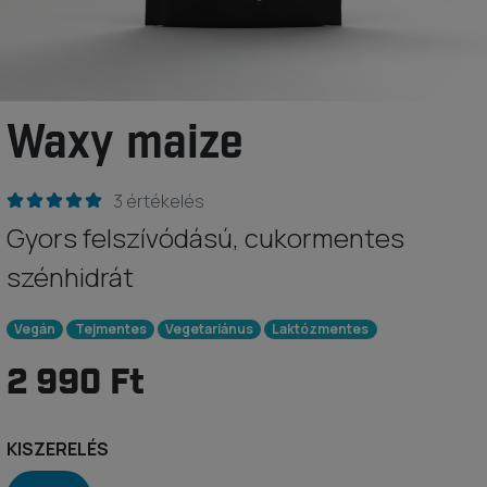
Waxy maize
3 értékelés
Gyors felszívódású, cukormentes
szénhidrát
Vegán
Tejmentes
Vegetariánus
Laktózmentes
2 990 Ft
KISZERELÉS