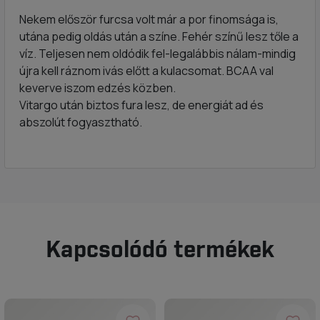
Nekem először furcsa volt már a por finomsága is,
utána pedig oldás után a színe. Fehér színű lesz tőle a
víz. Teljesen nem oldódik fel-legalábbis nálam-mindig
újra kell ráznom ivás előtt a kulacsomat. BCAA val
keverve iszom edzés közben.
Vitargo után biztos fura lesz, de energiát ad és
abszolút fogyasztható.
Kapcsolódó termékek