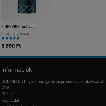
FIBERVIBE rostitalpor
3 termékvariáció
9 990 Ft
Információk
BODYSELECT nyereményjáték és promóciós szabályzatok
2026
Rólunk
Kapcsolat