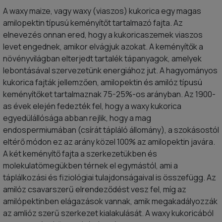
A waxy maize, vagy waxy (viaszos) kukorica egy magas
amilopektin típusú keményítőt tartalmazó fajta. Az
elnevezés onnan ered, hogy a kukoricaszemek viaszos
levet engednek, amikor elvágjuk azokat. A keményítők a
növényvilágban elterjedt tartalék tápanyagok, amelyek
lebontásával szervezetünk energiához jut. A hagyományos
kukorica fajták jellemzően, amilopektin és amilóz típusú
keményítőket tartalmaznak 75-25%-os arányban. Az 1900-
as évek elején fedezték fel, hogy a waxy kukorica
egyedülállósága abban rejlik, hogy a mag
endospermiumában (csírát tápláló állomány), a szokásostól
eltérő módon ez az arány közel 100% az amilopektin javára.
A két keményítő fajta a szerkezetükben és
molekulatömegükben térnek el egymástól, ami a
táplálkozási és fiziológiai tulajdonságaival is összefügg. Az
amilóz csavarszerű elrendeződést vesz fel, míg az
amilópektinben elágazások vannak, amik megakadályozzák
az amlióz szerű szerkezet kialakulását. A waxy kukoricából