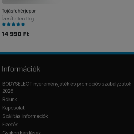
Tojásfehérjepor
Ízesítetlen 1 kg
14 990 Ft
Információk
BODYSELECT nyereményjáték és promóciós szabályzatok
2026
Rólunk
Kapcsolat
Szállítási információk
Fizetés
Gyakori kérdések