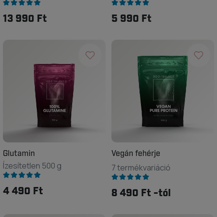
13 990 Ft
5 990 Ft
Glutamin
Vegán fehérje
Ízesítetlen 500 g
7 termékvariáció
4 490 Ft
8 490 Ft -tól