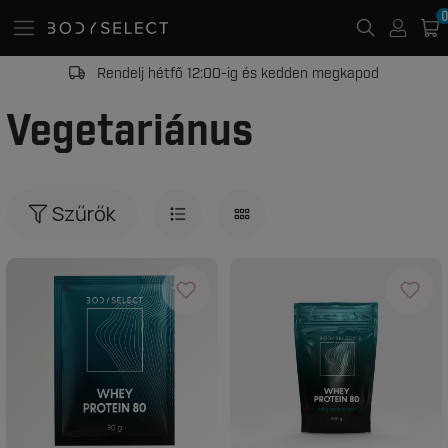
0
Rendelj hétfő 12:00-ig és kedden megkapod
Vegetariánus
Szűrők