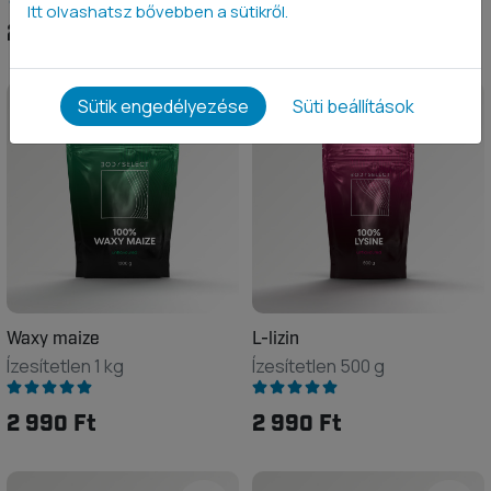
Itt olvashatsz bővebben a sütikről.
2 890 Ft
2 490 Ft
Sütik engedélyezése
Süti beállítások
Waxy maize
L-lizin
Ízesítetlen 1 kg
Ízesítetlen 500 g
2 990 Ft
2 990 Ft