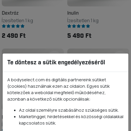
Dextróz
Inulin
Ízesítetlen 1 kg
Ízesítetlen 1 kg
2 490 Ft
5 490 Ft
Te döntesz a sütik engedélyezéséről
A bodyselect.com és digitális partnereink sütiket
(cookies) használnak ezen az oldalon. Egyes sütik
kötelezőek a weboldal megfelelő működéséhez,
azonban a következő sütik opcionálisak:
Az oldal személyre szabásához szükséges sütik.
Marketinggel, hirdetésekkel és közösségi oldalakkal
Maltodextrin
Zabpehely liszt
kapcsolatos sütik.
Ízesítetlen 1 kg
Ízesítetlen 1 kg