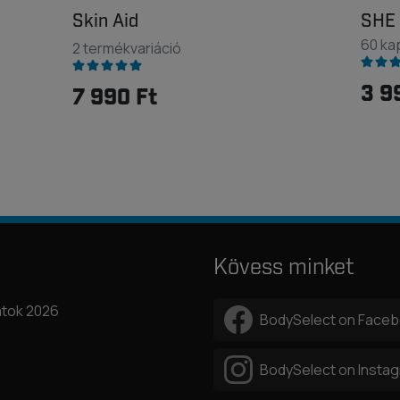
Skin Aid
SHE 
60 ka
2 termékvariáció
3 9
7 990 Ft
Kövess minket
tok 2026
BodySelect on Face
BodySelect on Insta