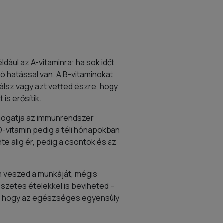
dául az A-vitaminra: ha sok időt
jó hatással van. A B-vitaminokat
lsz vagy azt vetted észre, hogy
s erősítik.
ámogatja az immunrendszer
D-vitamin pedig a téli hónapokban
te alig ér, pedig a csontok és az
em veszed a munkáját, mégis
zetes ételekkel is beviheted –
es, hogy az egészséges egyensúly