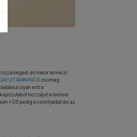
an szükséged, és mikor lenne jó
AY VITAMIN PACK
csomag
 Ráadásul olyan extra
 kapszulából hozzájut a tested
ium + D3 pedig a csontjaidat és az