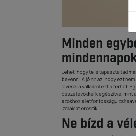
Minden egyb
mindennapok
Lehet, hogy te is tapasztaltad má
bevenni. A jó hír az, hogy ezt nem
leveszi a válladról ezt a terhet. 
összetevőkkel kiegészítve, mint a
azokhoz a létfontosságú zsírsavak
izmaidat erősítik.
Ne bízd a vél