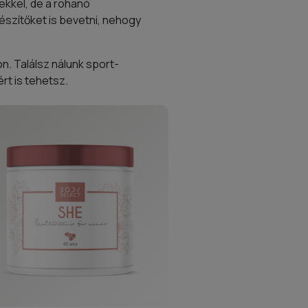
ekkel, de a rohanó
észítőket is bevetni, nehogy
n. Találsz nálunk sport-
rt is tehetsz.