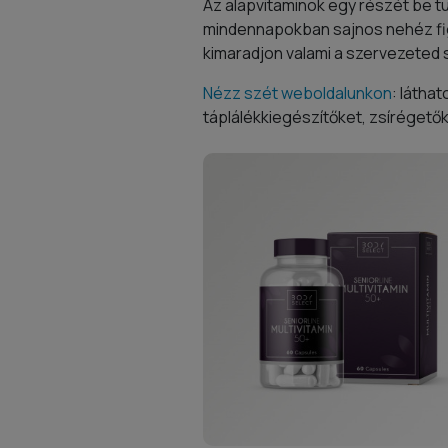
Az alapvitaminok egy részét be tu
mindennapokban sajnos nehéz figy
kimaradjon valami a szervezeted
Nézz szét weboldalunkon
: látha
táplálékkiegészítőket, zsírégető