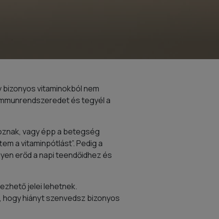
y bizonyos vitaminokból nem
 immunrendszeredet és tegyél a
koznak, vagy épp a betegség
tem a vitaminpótlást”. Pedig a
yen erőd a napi teendőidhez és
zhető jelei lehetnek.
a, hogy hiányt szenvedsz bizonyos