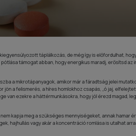
iegyensúlyozott táplálkozás, de még így is előfordulhat, hog
ok pótlása támogat abban, hogy energikus maradj, erősítsd az
szba a mikrotápanyagok, amikor már a fáradtság jelei mutat
r jön a felismerés, a híres homlokhoz csapás, „ó jaj, elfelejtet
e van ezekre a háttérmunkásokra, hogy jól érezd magad, leg
 nem kapja meg a szükséges mennyiségeket, annak hamar ére
k, hajhullás vagy akár a koncentráció romlása is utalhat arr