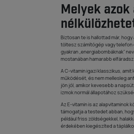
Melyek azok 
nélkülözhete
Biztosan te is hallottad már, hogy
töltesz számítógép vagy telefon el
gyakran „energiabombáknak” neve
mostanában hamarabb elfáradsz, 
A C-vitamin igazi klasszikus, am
működését, és nem mellesleg anti
jön jól, amikor kevesebb a napsüt
izmok normál állapotához szükség
Az E-vitamin is az alapvitaminok 
támogatja a testedet abban, hog
például friss zöldségekkel, hala
érdekében kiegészíted a táplálk