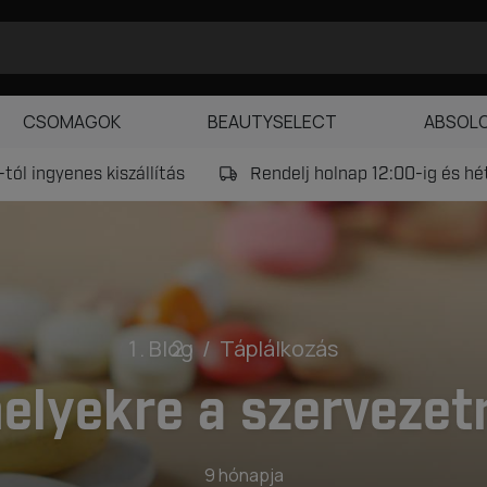
CSOMAGOK
BEAUTYSELECT
ABSOL
tól ingyenes kiszállítás
Rendelj holnap 12:00-ig és h
Blog
Táplálkozás
elyekre a szerveze
9 hónapja