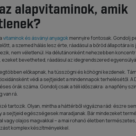
az alapvitaminok, amik
tlenek?
 a
vitaminok és ásványi anyagok
mennyire fontosak. Gondolj pél
őtt, a szemed hálás lesz érte, ráadásul a bőröd állapotára is 
zik, nem véletlenül. Ha délutánonként nehezebben koncentrá
ezeket bevetheted, ráadásul az idegrendszered egyensúlyát i
it legtöbben előkapnak, ha tüsszögni és köhögni kezdenek. T
oxidánsként védi a sejtjeidet a mindennapok terhelésétől. A 
éses órák száma. Gondolj csak a téli időszakra: a napfény szin
 van rá.
közé tartozik. Olyan, mintha a háttérből vigyázna rád: észre s
y a sejtjeid egészségesek maradjanak. Bár mindezeket termés
kkal vagy olajos magvakkal – a mai rohanó életben természet
ozást komplex készítményekkel.