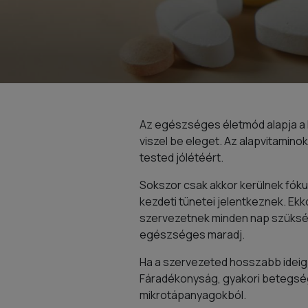
Az egészséges életmód alapja a k
viszel be eleget. Az alapvitamin
tested jólétéért.
Sokszor csak akkor kerülnek fóku
kezdeti tünetei jelentkeznek. Ekko
szervezetnek minden nap szükség
egészséges maradj.
Ha a szervezeted hosszabb ideig
Fáradékonyság, gyakori betegsége
mikrotápanyagokból.