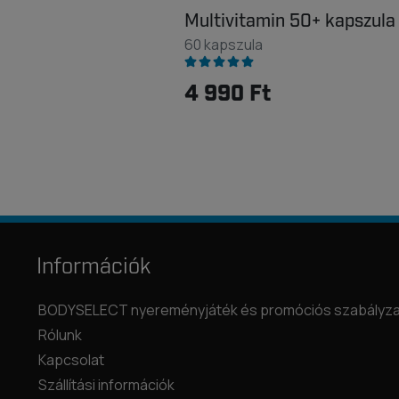
Multivitamin 50+ kapszula
60 kapszula
4 990 Ft
Információk
BODYSELECT nyereményjáték és promóciós szabályza
Rólunk
Kapcsolat
Szállítási információk