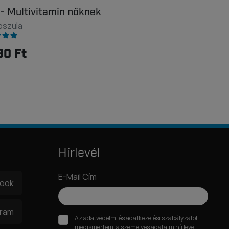
- Multivitamin nőknek
pszula
90 Ft
Hírlevél
E-Mail Cím
book
gram
Az
adatvédelmi és adatkezelési szabályzatot
megismertem, a személyes adataim hírlevél