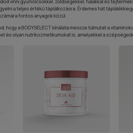
dod vinni gyümölcsökkel, zöldségekkel, halakkal és tejtermék
elni a teljes értékű táplálkozásra. Érdemes hát táplálékkieg
 számára fontos anyagok közül.
tod, hogy a BODYSELECT kínálata messze túlmutat a vitaminoko
ket és olyan nutrikozmetikumokat is, amelyekkel a szépségedé