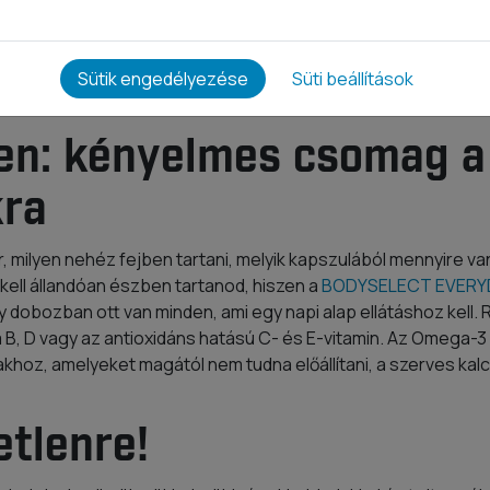
Sütik engedélyezése
Süti beállítások
en: kényelmes csomag a
ra
r, milyen nehéz fejben tartani, melyik kapszulából mennyire v
 kell állandóan észben tartanod, hiszen a
BODYSELECT EVERYD
Egy dobozban ott van minden, ami egy napi alap ellátáshoz kell.
 B, D vagy az antioxidáns hatású C- és E-vitamin. Az Omega-3
hoz, amelyeket magától nem tudna előállítani, a szerves kalc
etlenre!