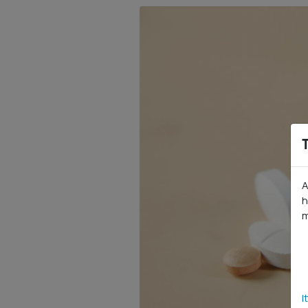
A
h
m
I