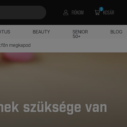
0
FIÓKOM
KOSÁR
OTUS
BEAUTY
SENIOR
BLOG
50+
étfőn megkapod
tnek szüksége van