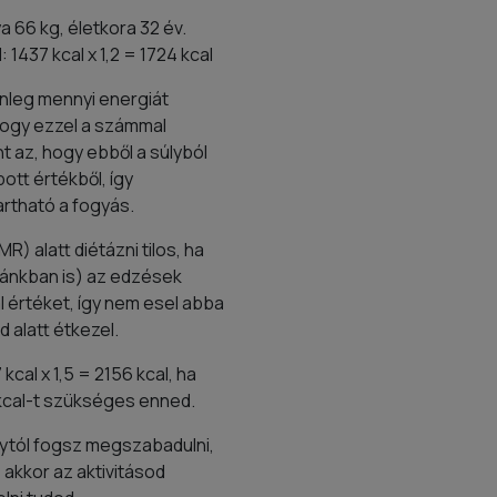
 66 kg, életkora 32 év.
1437 kcal x 1,2 = 1724 kcal
nleg mennyi energiát
 hogy ezzel a számmal
nt az, hogy ebből a súlyból
pott értékből, így
rtható a fogyás.
) alatt diétázni tilos, ha
dánkban is) az edzések
l értéket, így nem esel abba
 alatt étkezel.
kcal x 1,5 = 2156 kcal, ha
 kcal-t szükséges enned.
lytól fogsz megszabadulni,
akkor az aktivitásod