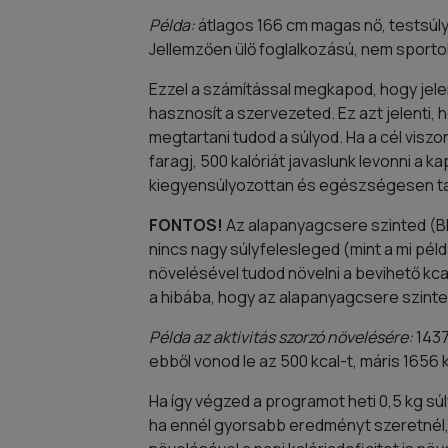
Példa:
átlagos 166 cm magas nő, testsúlya
Jellemzően ülő foglalkozású, nem sportol: 
Ezzel a számítással megkapod, hogy jele
hasznosít a szervezeted. Ez azt jelenti,
megtartani tudod a súlyod. Ha a cél viszo
faragj, 500 kalóriát javaslunk levonni a ka
kiegyensúlyozottan és egészségesen ta
FONTOS!
Az alapanyagcsere szinted (BMR
nincs nagy súlyfelesleged (mint a mi pél
növelésével tudod növelni a bevihető kca
a hibába, hogy az alapanyagcsere szinted
Példa az aktivitás szorzó növelésére:
1437 
ebből vonod le az 500 kcal-t, máris 1656
Ha így végzed a programot heti 0,5 kg sú
ha ennél gyorsabb eredményt szeretnél, 