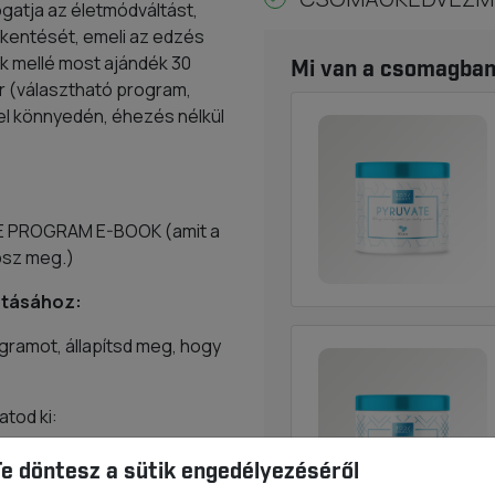
atja az életmódváltást,
kkentését, emeli az edzés
 mellé most ajándék 30
Mi van a csomagba
ár (választható program,
el könnyedén, éhezés nélkül
ME PROGRAM E-BOOK (amit a
psz meg.)
ztásához:
gramot, állapítsd meg, hogy
tod ki:
agasság cm-ben) – (4,7 x kor
Te döntesz a sütik engedélyezéséről
an) + (5 x magasság cm-ben)