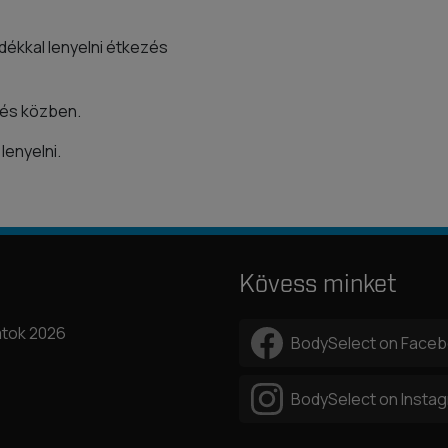
dékkal lenyelni étkezés
zés közben.
lenyelni.
Kövess minket
tok 2026
BodySelect on Face
BodySelect on Insta