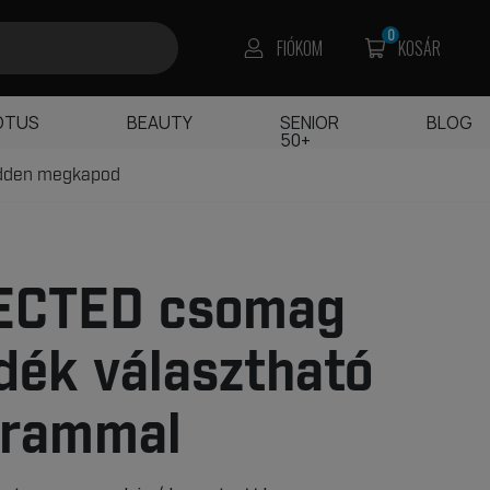
0
FIÓKOM
KOSÁR
OTUS
BEAUTY
SENIOR
BLOG
50+
edden megkapod
ECTED csomag
dék választható
grammal