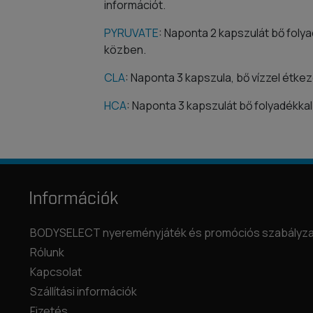
információt.
PYRUVATE
: Naponta 2 kapszulát bő folya
közben.
CLA
: Naponta 3 kapszula, bő vízzel étke
HCA
: Naponta 3 kapszulát bő folyadékkal 
Információk
BODYSELECT nyereményjáték és promóciós szabályza
Rólunk
Kapcsolat
Szállítási információk
Fizetés