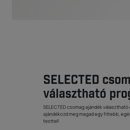
SELECTED csom
választható pr
SELECTED csomag ajándék választható é
ajándékozd meg magad egy fittebb, eg
testtel!