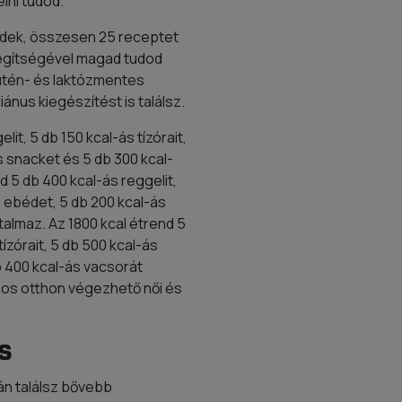
elni tudod.
ndek, összesen 25 receptet
segítségével magad tudod
glutén- és laktózmentes
iánus kiegészítést is találsz.
it, 5 db 150 kcal-ás tízórait,
s snacket és 5 db 300 kcal-
d 5 db 400 kcal-ás reggelit,
s ebédet, 5 db 200 kcal-ás
talmaz. Az 1800 kcal étrend 5
tízórait, 5 db 500 kcal-ás
b 400 kcal-ás vacsorát
pos otthon végezhető női és
s
án találsz bővebb