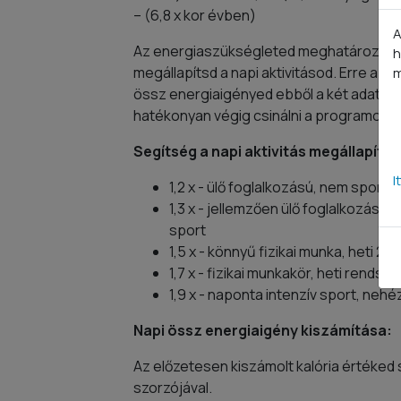
– (6,8 x kor évben)
A
Az energiaszükségleted meghatározása m
h
megállapítsd a napi aktivitásod. Erre azé
m
össz energiaigényed ebből a két adatból 
hatékonyan végig csinálni a programot.
Segítség a napi aktivitás megállapítá
I
1,2 x - ülő foglalkozású, nem sporto
1,3 x - jellemzően ülő foglalkozású s
sport
1,5 x - könnyű fizikai munka, heti 2-
1,7 x - fizikai munkakör, heti rendsz
1,9 x - naponta intenzív sport, nehé
Napi össz energiaigény kiszámítása:
Az előzetesen kiszámolt kalória értéked
szorzójával.