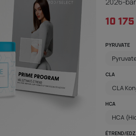
2026-ban 
10 175
PYRUVATE
Pyruvate
CLA
CLA Konj
HCA
HCA (Hid
ÉTREND/EDZ