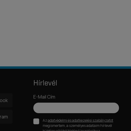
Hírlevél
E-Mail Cím
book
gram
Az
adatvédelmi és adatkezelési szabályzatot
megismertem, a személyes adataim hírlevél
küldése céljából történő kezeléséhez