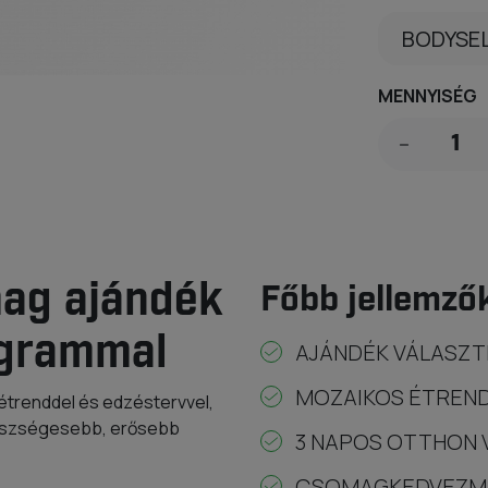
MENNYISÉG
ag ajándék
Főbb jellemző
ogrammal
AJÁNDÉK VÁLASZT
MOZAIKOS ÉTRENDEK
trenddel és edzéstervvel,
észségesebb, erősebb
3 NAPOS OTTHON V
CSOMAGKEDVEZM