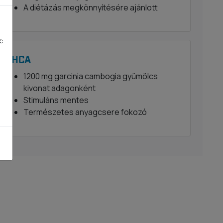
A diétázás megkönnyítésére ajánlott
k:
HCA
1200 mg garcinia cambogia gyümölcs
kivonat adagonként
Stimuláns mentes
Természetes anyagcsere fokozó