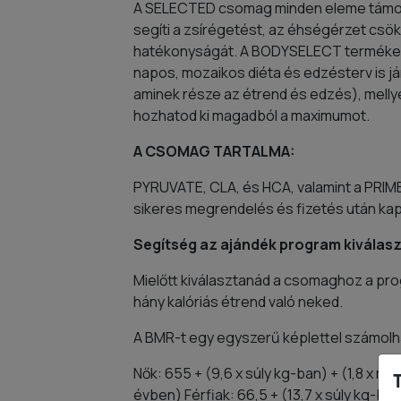
A SELECTED csomag minden eleme támog
segíti a zsírégetést, az éhségérzet csö
hatékonyságát. A BODYSELECT termékek
napos, mozaikos diéta és edzésterv is j
aminek része az étrend és edzés), melly
hozhatod ki magadból a maximumot.
A CSOMAG TARTALMA:
PYRUVATE, CLA, és HCA, valamint a PRI
sikeres megrendelés és fizetés után ka
Segítség az ajándék program kiválas
Mielőtt kiválasztanád a csomaghoz a pro
hány kalóriás étrend való neked.
A BMR-t egy egyszerű képlettel számolha
Nők: 655 + (9,6 x súly kg-ban) + (1,8 x m
évben) Férfiak: 66,5 + (13,7 x súly kg-b