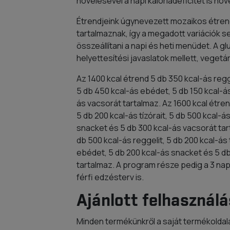
növelésével a napi kalóriadeficitet is növ
Étrendjeink úgynevezett mozaikos étre
tartalmaznak, így a megadott variációk 
összeállítani a napi és heti menüdet. A 
helyettesítési javaslatok mellett, vegetár
Az 1400 kcal étrend 5 db 350 kcal-ás reggel
5 db 450 kcal-ás ebédet, 5 db 150 kcal-á
ás vacsorát tartalmaz. Az 1600 kcal étren
5 db 200 kcal-ás tízórait, 5 db 500 kcal-á
snacket és 5 db 300 kcal-ás vacsorát tar
db 500 kcal-ás reggelit, 5 db 200 kcal-ás 
ebédet, 5 db 200 kcal-ás snacket és 5 d
tartalmaz. A program része pedig a 3 na
férfi edzésterv is.
Ajánlott felhasználá
Minden termékünkről a saját termékoldal