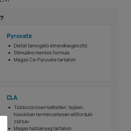
n?
Pyruvate
Diétát támogató étrendkiegészítő
Stimuláns mentes formula
Magas Ca-Pyruvate tartalom
CLA
Többszörösen telítetlen, tejben,
húsokban természetesen előforduló
zsírsav
Magas hatóanyag tartalom