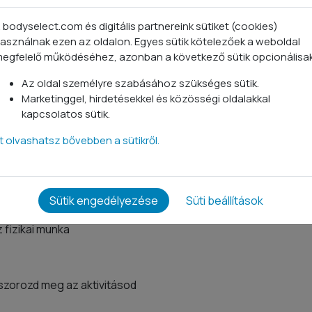
 bodyselect.com és digitális partnereink sütiket (cookies)
ellett fontos az is, hogy
asználnak ezen az oldalon. Egyes sütik kötelezőek a weboldal
rt van szükség, mert a napi
egfelelő működéséhez, azonban a következő sütik opcionálisa
áll össze és így tudod majd
Az oldal személyre szabásához szükséges sütik.
Marketinggel, hirdetésekkel és közösségi oldalakkal
kapcsolatos sütik.
sához:
tt olvashatsz bővebben a sütikről.
ló
zellemi munka, heti 1-2 óra
3 óra sport
Sütik engedélyezése
Süti beállítások
eres sport
z fizikai munka
 szorozd meg az aktivitásod