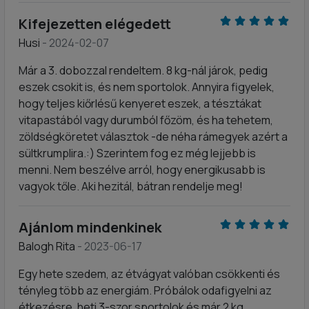
Kifejezetten elégedett
Husi
- 2024-02-07
Már a 3. dobozzal rendeltem. 8 kg-nál járok, pedig
eszek csokit is, és nem sportolok. Annyira figyelek,
hogy teljes kiőrlésű kenyeret eszek, a tésztákat
vitapastából vagy durumból főzöm, és ha tehetem,
zöldségköretet választok -de néha rámegyek azért a
sültkrumplira.:) Szerintem fog ez még lejjebb is
menni. Nem beszélve arról, hogy energikusabb is
vagyok tőle. Aki hezitál, bátran rendelje meg!
Ajánlom mindenkinek
Balogh Rita
- 2023-06-17
Egy hete szedem, az étvágyat valóban csökkenti és
tényleg több az energiám. Próbálok odafigyelni az
étkezésre, heti 3-szor sportolok és már 2 kg