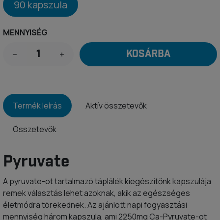
90 kapszula
MENNYISÉG
KOSÁRBA
Termék leírás
Aktív összetevők
Összetevők
Pyruvate
A pyruvate-ot tartalmazó táplálék kiegészítőnk kapszulája
remek választás lehet azoknak, akik az egészséges
életmódra törekednek. Az ajánlott napi fogyasztási
mennyiség három kapszula, ami 2250mg Ca-Pyruvate-ot