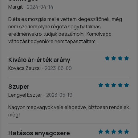
Margit
- 2024-04-14
Diéta és mozgás mellé vettem kiegészítőnek, még
nem szedem olyan régóta hogy hatalmas
eredményekről tudjak beszámolni. Komolyabb
változást egyenlőre nem tapasztaltam.
Kiváló ár-érték arány
Kovács Zsuzsi
- 2023-06-09
Szuper
Lengyel Eszter
- 2023-05-19
Nagyon megvagyok vele elègedve, biztosan rendelek
mèg!
Hatásos anyagcsere