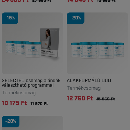
24 805 Ft
14 045 Ft
27 960 Ft
15 960 Ft
-15%
-20%
SELECTED csomag ajándék
ALAKFORMÁLÓ DUO
választható programmal
Termékcsomag
Termékcsomag
12 760 Ft
15 960 Ft
10 175 Ft
11 970 Ft
-20%