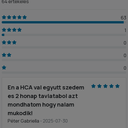
64 értékelés
63
1
0
0
0
En a HCA val egyutt szedem
es 2 honap tavlatabol azt
mondhatom hogy nalam
mukodik!
Péter Gabriella
- 2025-07-30