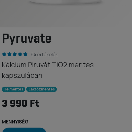
Pyruvate
64 értékelés
Kálcium Piruvát TiO2 mentes
kapszulában
Tejmentes
Laktózmentes
3 990 Ft
MENNYISÉG