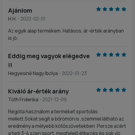
Ajánlom
H.H.
- 2022-02-01
Az egyik alap termékem. Hatásos, ár-érték arányban
is jó.
Eddig meg vagyok elégedve
!!
Hegyesiné Nagy Ibolya
- 2022-01-23
Kiváló ár-érték arány
Tóth Friderika
- 2021-12-09
Régóta használom a terméket sportolás
mellett.Sokat segít a bőrömön is ,szemmel látható az
eredmény a mélyebb kötőszövetekben .Persze azért
a heti 3-4 szeri sport ,megfelelő étkezés és sok víz