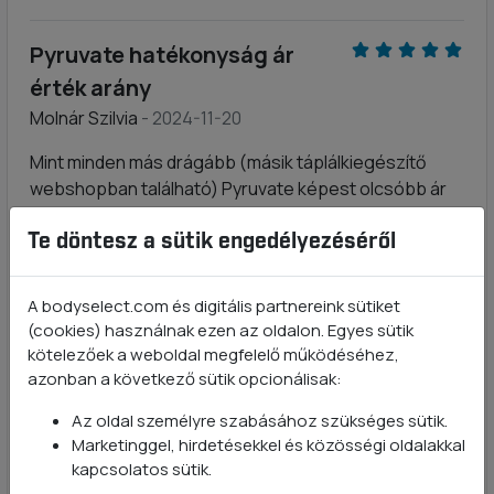
Pyruvate hatékonyság ár
érték arány
Molnár Szilvia
- 2024-11-20
Mint minden más drágább (másik táplálkiegészítő
webshopban található) Pyruvate képest olcsóbb ár
és hatákonyság ugyanaz.
Te döntesz a sütik engedélyezéséről
Ajánlom mindenkinek
A bodyselect.com és digitális partnereink sütiket
F. Ducza Diána
- 2024-07-24
(cookies) használnak ezen az oldalon. Egyes sütik
kötelezőek a weboldal megfelelő működéséhez,
2 éve találtam erre a termékre,nagyon megvagyok
azonban a következő sütik opcionálisak:
vele elégedve!
Az oldal személyre szabásához szükséges sütik.
Kiváló ár-érték arány
Marketinggel, hirdetésekkel és közösségi oldalakkal
kapcsolatos sütik.
Ostyányiné Heresznyei Eszter
- 2024-