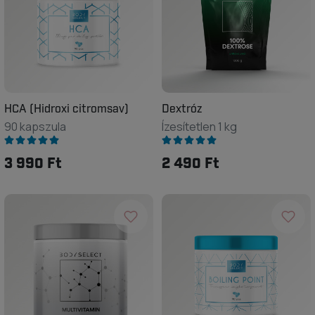
HCA (Hidroxi citromsav)
Dextróz
90 kapszula
Ízesítetlen 1 kg
3 990 Ft
2 490 Ft