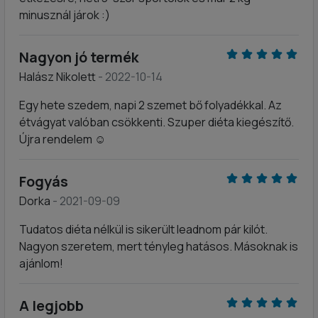
minusznál járok :)
Nagyon jó termék
Halász Nikolett
- 2022-10-14
Egy hete szedem, napi 2 szemet bő folyadékkal. Az
étvágyat valóban csökkenti. Szuper diéta kiegészítő.
Újra rendelem ☺️
Fogyás
Dorka
- 2021-09-09
Tudatos diéta nélkül is sikerült leadnom pár kilót.
Nagyon szeretem, mert tényleg hatásos. Másoknak is
ajánlom!
A legjobb