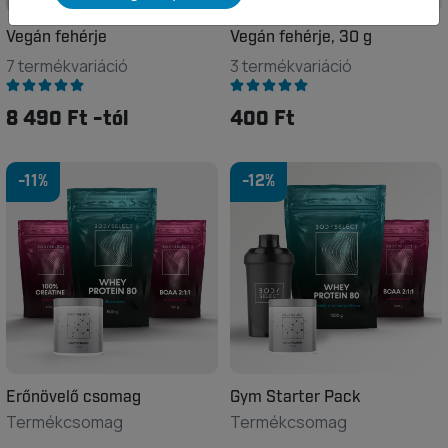
Vegán fehérje
Vegán fehérje, 30 g
7 termékvariáció
3 termékvariáció
8 490 Ft -tól
400 Ft
-11%
-12%
Erőnövelő csomag
Gym Starter Pack
Termékcsomag
Termékcsomag