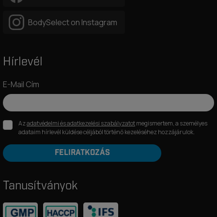
BodySelect on Instagram
Hírlevél
E-Mail Cím
Az
adatvédelmi és adatkezelési szabályzatot
megismertem, a személyes
adataim hírlevél küldése céljából történő kezeléséhez hozzájárulok.
FELIRATKOZÁS
Tanusítványok