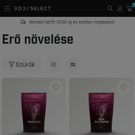
0
Rendelj hétfő 12:00-ig és kedden megkapod
Erő növelése
Szűrők