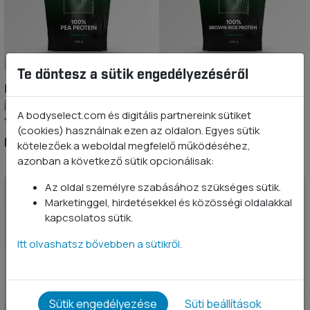
Te döntesz a sütik engedélyezéséről
Borsó fehérje
Barnarizs-fehérje
Ízesítetlen 1 kg
Ízesítetlen 1 kg
A bodyselect.com és digitális partnereink sütiket
(cookies) használnak ezen az oldalon. Egyes sütik
6 490 Ft
5 490 Ft
kötelezőek a weboldal megfelelő működéséhez,
azonban a következő sütik opcionálisak:
Az oldal személyre szabásához szükséges sütik.
Marketinggel, hirdetésekkel és közösségi oldalakkal
kapcsolatos sütik.
Itt olvashatsz bővebben a sütikről.
Sütik engedélyezése
Süti beállítások