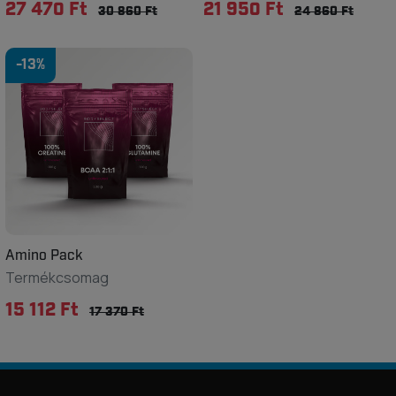
27 470 Ft
21 950 Ft
30 860 Ft
24 860 Ft
-13%
Amino Pack
Termékcsomag
15 112 Ft
17 370 Ft