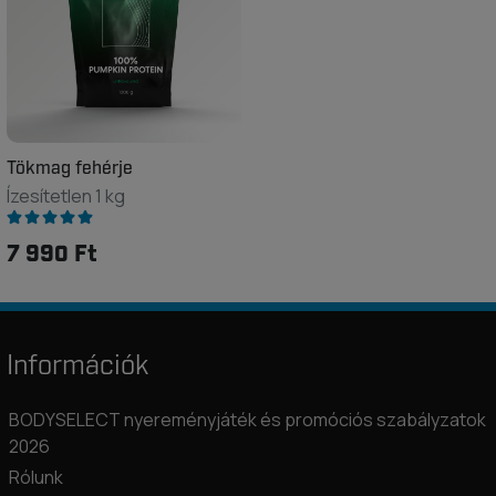
Tökmag fehérje
Ízesítetlen 1 kg
7 990 Ft
Információk
BODYSELECT nyereményjáték és promóciós szabályzatok
2026
Rólunk