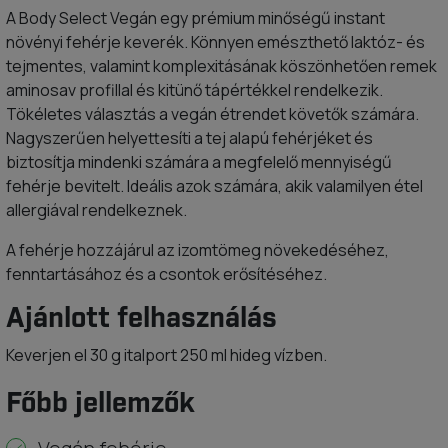
A Body Select Vegán egy prémium minőségű instant
növényi fehérje keverék. Könnyen emészthető laktóz- és
tejmentes, valamint komplexitásának köszönhetően remek
aminosav profillal és kitünő tápértékkel rendelkezik.
Tökéletes választás a vegán étrendet követők számára.
Nagyszerűen helyettesíti a tej alapú fehérjéket és
biztosítja mindenki számára a megfelelő mennyiségű
fehérje bevitelt. Ideális azok számára, akik valamilyen étel
allergiával rendelkeznek.
A fehérje hozzájárul az izomtömeg növekedéséhez,
fenntartásához és a csontok erősítéséhez.
Ajánlott felhasználás
Keverjen el 30 g italport 250 ml hideg vízben.
Főbb jellemzők