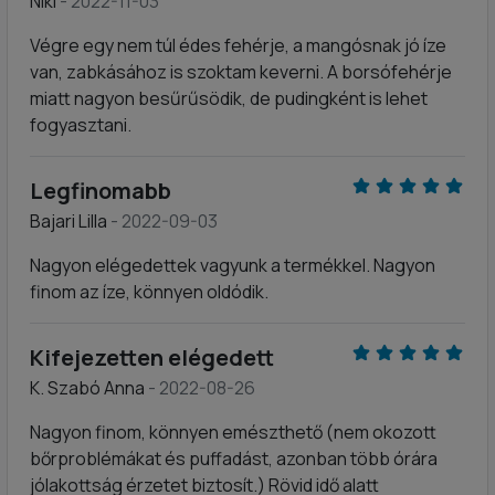
Niki
- 2022-11-03
Végre egy nem túl édes fehérje, a mangósnak jó íze
van, zabkásához is szoktam keverni. A borsófehérje
miatt nagyon besűrűsödik, de pudingként is lehet
fogyasztani.
Legfinomabb
Bajari Lilla
- 2022-09-03
Nagyon elégedettek vagyunk a termékkel. Nagyon
finom az íze, könnyen oldódik.
Kifejezetten elégedett
K. Szabó Anna
- 2022-08-26
Nagyon finom, könnyen emészthető (nem okozott
bőrproblémákat és puffadást, azonban több órára
jólakottság érzetet biztosít.) Rövid idő alatt