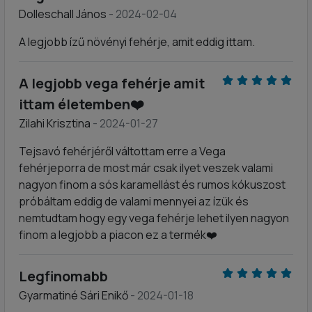
Dolleschall János
- 2024-02-04
A legjobb ízű növényi fehérje, amit eddig ittam.
A legjobb vega fehérje amit
ittam életemben❤️
Zilahi Krisztina
- 2024-01-27
Tejsavó fehérjéről váltottam erre a Vega
fehérjeporra de most már csak ilyet veszek valami
nagyon finom a sós karamellást és rumos kókuszost
próbáltam eddig de valami mennyei az ízük és
nemtudtam hogy egy vega fehérje lehet ilyen nagyon
finom a legjobb a piacon ez a termék❤️
Legfinomabb
Gyarmatiné Sári Enikő
- 2024-01-18