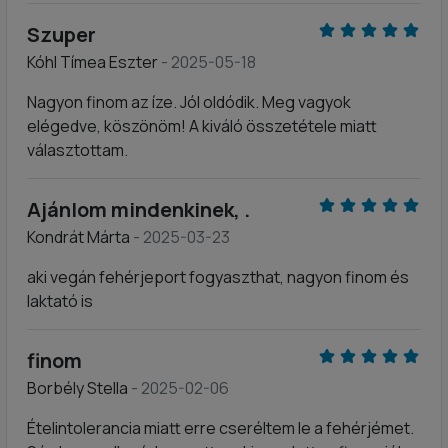
Szuper
Kóhl Tímea Eszter
- 2025-05-18
Nagyon finom az íze. Jól oldódik. Meg vagyok
elégedve, köszönöm! A kiváló összetétele miatt
választottam.
Ajánlom mindenkinek, .
Kondrát Márta
- 2025-03-23
aki vegán fehérjeport fogyaszthat, nagyon finom és
laktató is
finom
Borbély Stella
- 2025-02-06
Ételintolerancia miatt erre cseréltem le a fehérjémet.