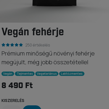
Vegán fehérje
250 értékelés
Prémium minőségű növényi fehérje
megújult, még jobb összetétellel
Vegán
Tejmentes
Vegetariánus
Laktózmentes
8 490 Ft
KISZERELÉS