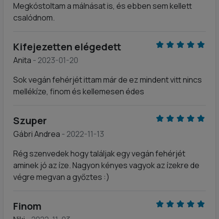
Megkóstoltam a málnásat is, és ebben sem kellett
csalódnom.
Kifejezetten elégedett
Anita
- 2023-01-20
Sok vegán fehérjét ittam már de ez mindent vitt nincs
mellékíze, finom és kellemesen édes
Szuper
Gábri Andrea
- 2022-11-13
Rég szenvedek hogy találjak egy vegán fehérjét
aminek jó az íze. Nagyon kényes vagyok az ízekre de
végre megvan a győztes :)
Finom