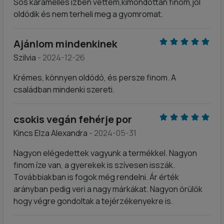
Sós karamelles ízben vettem,kimondottan finom,jól
oldódik és nem terheli meg a gyomromat.
Ajánlom mindenkinek
Szilvia
- 2024-12-26
Krémes, könnyen oldódó, és persze finom. A
családban mindenki szereti.
csokis vegán fehérje por
Kincs Elza Alexandra
- 2024-05-31
Nagyon elégedettek vagyunk a termékkel. Nagyon
finom íze van, a gyerekek is szívesen isszák.
Továbbiakban is fogok még rendelni. Ár érték
arányban pedig veri a nagy márkákat. Nagyon örülök
hogy végre gondoltak a tejérzékenyekre is.