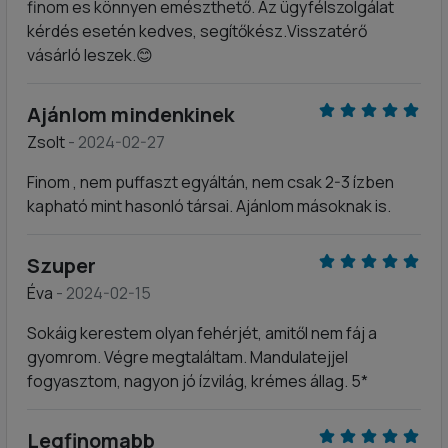
finom es könnyen emészthető. Az ügyfélszolgálat
kérdés esetén kedves, segítőkész.Visszatérő
vásárló leszek.😊
Ajánlom mindenkinek
Zsolt
- 2024-02-27
Finom , nem puffaszt egyáltán, nem csak 2-3 ízben
kapható mint hasonló társai. Ajánlom másoknak is.
Szuper
Éva
- 2024-02-15
Sokáig kerestem olyan fehérjét, amitől nem fáj a
gyomrom. Végre megtaláltam. Mandulatejjel
fogyasztom, nagyon jó ízvilág, krémes állag. 5*
Legfinomabb