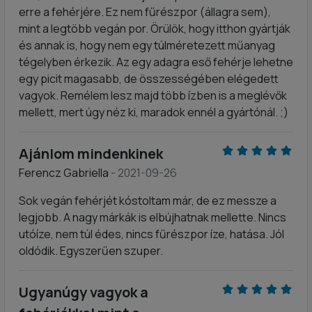
erre a fehérjére. Ez nem fűrészpor (állagra sem),
mint a legtöbb vegán por. Örülök, hogy itthon gyártják
és annak is, hogy nem egy túlméretezett műanyag
tégelyben érkezik. Az egy adagra eső fehérje lehetne
egy picit magasabb, de összességében elégedett
vagyok. Remélem lesz majd több ízben is a meglévők
mellett, mert úgy néz ki, maradok ennél a gyártónál. ;)
Ajánlom mindenkinek
Ferencz Gabriella
- 2021-09-26
Sok vegán fehérjét kóstoltam már, de ez messze a
legjobb. A nagy márkák is elbújhatnak mellette. Nincs
utóíze, nem túl édes, nincs fűrészpor íze, hatása. Jól
oldódik. Egyszerűen szuper.
Ugyanúgy vagyok a