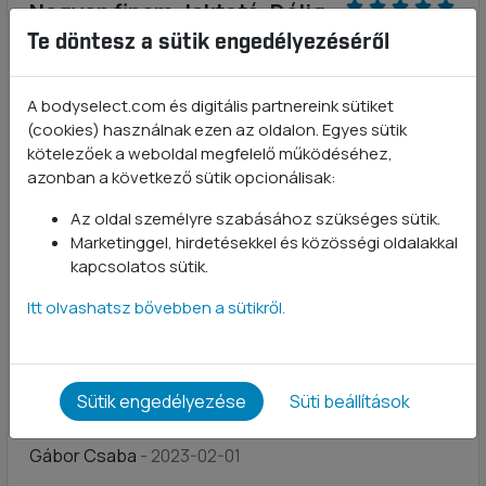
Nagyon finom, laktató. Délig
Te döntesz a sütik engedélyezéséről
nem jut eszembe nassolni
sem. A vércukromra is
A bodyselect.com és digitális partnereink sütiket
kedvező hatással van. Csak
(cookies) használnak ezen az oldalon. Egyes sütik
ajánlani tudom.
kötelezőek a weboldal megfelelő működéséhez,
Szarvák Aranka
- 2023-05-05
azonban a következő sütik opcionálisak:
Az oldal személyre szabásához szükséges sütik.
Ajánlom mindenkinek
Marketinggel, hirdetésekkel és közösségi oldalakkal
Schneider
- 2023-04-22
kapcsolatos sütik.
Itt olvashatsz bővebben a sütikről.
Könnyen oldódó, kellemes ize van, ami nem igazán
jellemző az eddig kóstolt vegán fehérjékre.Az eddigi
legjobb kellemesen telít.
Sütik engedélyezése
Süti beállítások
Kiváló
Gábor Csaba
- 2023-02-01