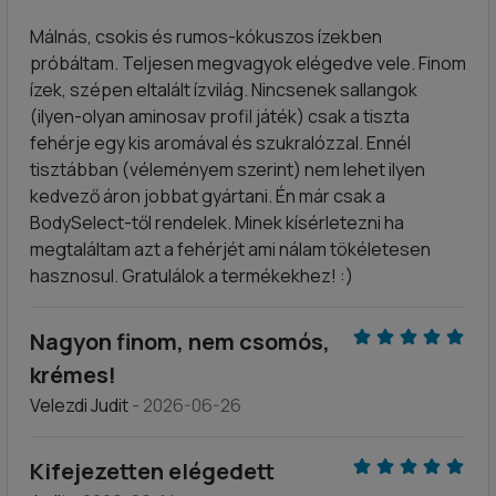
Málnás, csokis és rumos-kókuszos ízekben
próbáltam. Teljesen megvagyok elégedve vele. Finom
ízek, szépen eltalált ízvilág. Nincsenek sallangok
(ilyen-olyan aminosav profil játék) csak a tiszta
fehérje egy kis aromával és szukralózzal. Ennél
tisztábban (véleményem szerint) nem lehet ilyen
kedvező áron jobbat gyártani. Én már csak a
BodySelect-től rendelek. Minek kísérletezni ha
megtaláltam azt a fehérjét ami nálam tökéletesen
hasznosul. Gratulálok a termékekhez! :)
Nagyon finom, nem csomós,
krémes!
Velezdi Judit
- 2026-06-26
Kifejezetten elégedett