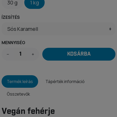
30 g
1 kg
ÍZESÍTÉS
MENNYISÉG
KOSÁRBA
Termék leírás
Tápérték információ
Összetevők
Vegán fehérje