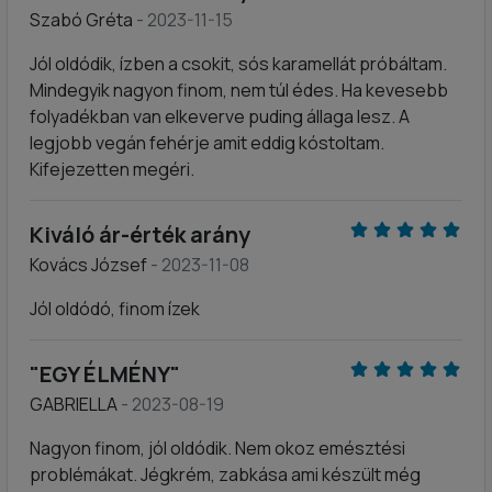
Szabó Gréta
- 2023-11-15
Jól oldódik, ízben a csokit, sós karamellát próbáltam.
Mindegyik nagyon finom, nem túl édes. Ha kevesebb
folyadékban van elkeverve puding állaga lesz. A
legjobb vegán fehérje amit eddig kóstoltam.
Kifejezetten megéri.
Kiváló ár-érték arány
Kovács József
- 2023-11-08
Jól oldódó, finom ízek
"EGY ÉLMÉNY"
GABRIELLA
- 2023-08-19
Nagyon finom, jól oldódik. Nem okoz emésztési
problémákat. Jégkrém, zabkása ami készült még