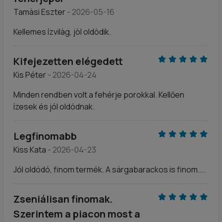
Tamàsi Eszter
- 2026-05-16
Kellemes ízvilàg, jòl oldòdik.
Kifejezetten elégedett
Kis Péter
- 2026-04-24
Minden rendben volt a fehérje porokkal. Kellően
ízesek és jól oldódnak.
Legfinomabb
Kiss Kata
- 2026-04-23
Jól oldódó, finom termék. A sárgabarackos is finom....
Zseniálisan finomak.
Szerintem a piacon most a