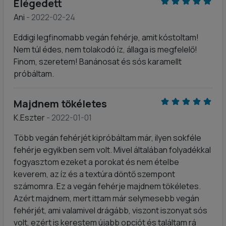
Elégedett
Ani
- 2022-02-24
Eddigi legfinomabb vegán fehérje, amit kóstoltam!
Nem túl édes, nem tolakodó íz, állaga is megfelelő!
Finom, szeretem! Banánosat és sós karamellt
próbáltam.
Majdnem tökéletes
K.Eszter
- 2022-01-01
Több vegán fehérjét kipróbáltam már, ilyen sokféle
fehérje egyikben sem volt. Mivel általában folyadékkal
fogyasztom ezeket a porokat és nem ételbe
keverem, az íz és a textúra döntő szempont
számomra. Ez a vegán fehérje majdnem tökéletes.
Azért majdnem, mert ittam már selymesebb vegán
fehérjét, ami valamivel drágább, viszont iszonyat sós
volt, ezért is kerestem újabb opciót és találtam rá