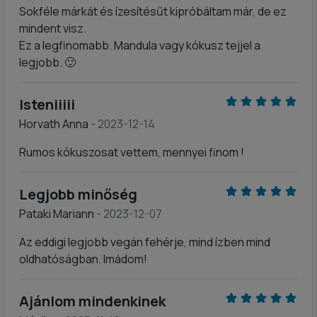
Sokféle márkát és ízesítésűt kipróbáltam már, de ez
mindent visz.
Ez a legfinomabb. Mandula vagy kókusz tejjel a
legjobb. 🙂
Isteniiiii
Horvath Anna
- 2023-12-14
Rumos kókuszosat vettem, mennyei finom !
Legjobb minőség
Pataki Mariann
- 2023-12-07
Az eddigi legjobb vegán fehérje, mind ízben mind
oldhatóságban. Imádom!
Ajánlom mindenkinek