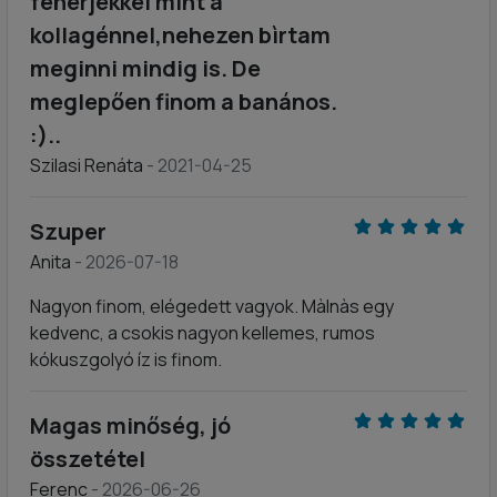
fehérjékkel mint a
kollagénnel,nehezen bìrtam
meginni mindig is. De
meglepően finom a banános.
:)..
Szilasi Renáta
- 2021-04-25
Szuper
Anita
- 2026-07-18
Nagyon finom, elégedett vagyok. Màlnàs egy
kedvenc, a csokis nagyon kellemes, rumos
kókuszgolyó íz is finom.
Magas minőség, jó
összetétel
Ferenc
- 2026-06-26