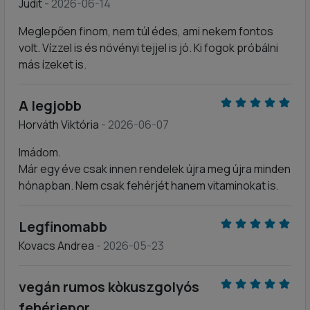
Judit
- 2026-06-14
Meglepően finom, nem túl édes, ami nekem fontos
volt. Vízzel is és növényi tejjel is jó. Ki fogok próbálni
más ízeket is.
A legjobb
Horváth Viktória
- 2026-06-07
Imádom.
Már egy éve csak innen rendelek újra meg újra minden
hónapban. Nem csak fehérjét hanem vitaminokat is.
Legfinomabb
Kovacs Andrea
- 2026-05-23
vegán rumos kòkuszgolyós
fehérjepor