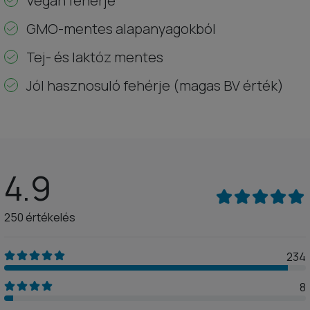
Vegán fehérje
GMO-mentes alapanyagokból
Tej- és laktóz mentes
Jól hasznosuló fehérje (magas BV érték)
4.9
250 értékelés
234
8