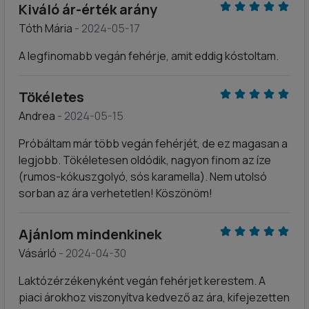
Kiváló ár-érték arány
Tóth Mária
- 2024-05-17
A legfinomabb vegán fehérje, amit eddig kóstoltam.
Tökéletes
Andrea
- 2024-05-15
Próbáltam már több vegán fehérjét, de ez magasan a
legjobb. Tökéletesen oldódik, nagyon finom az íze
(rumos-kókuszgolyó, sós karamella). Nem utolsó
sorban az ára verhetetlen! Köszönöm!
Ajánlom mindenkinek
Vásárló
- 2024-04-30
Laktózérzékenyként vegán fehérjet kerestem. A
piaci árokhoz viszonyítva kedvező az ára, kifejezetten