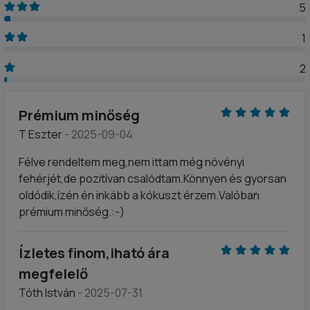
5
1
2
Prémium minőség
T Eszter
- 2025-09-04
Félve rendeltem meg,nem ittam még növényi
fehérjét,de pozitívan csalódtam.Könnyen és gyorsan
oldódik,ízén én inkább a kókuszt érzem.Valóban
prémium minőség.:-)
Ízletes finom,iható ára
megfelelő
Tóth István
- 2025-07-31