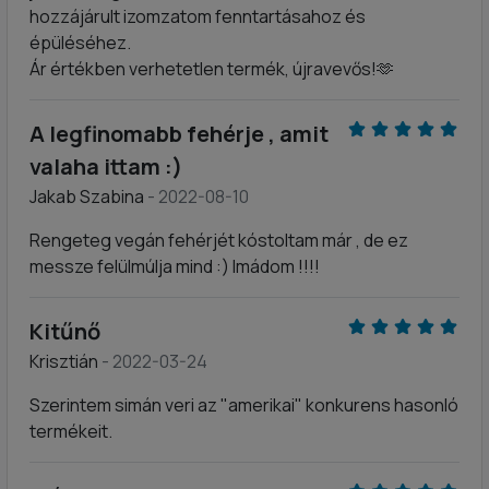
hozzájárult izomzatom fenntartásahoz és
épüléséhez.
Ár értékben verhetetlen termék, újravevős!🫶
A legfinomabb fehérje , amit
valaha ittam :)
Jakab Szabina
- 2022-08-10
Rengeteg vegán fehérjét kóstoltam már , de ez
messze felülmúlja mind :) Imádom !!!!
Kitűnő
Krisztián
- 2022-03-24
Szerintem simán veri az "amerikai" konkurens hasonló
termékeit.