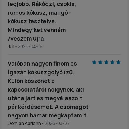
legjobb. Rákóczi, csokis,
rumos kókusz, mangó -
kókusz tesztelve.
Mindegyiket venném
/veszem újra.
Juli
- 2026-04-19
Valóban nagyon finom es
igazán kókuszgolyó ízű.
Külön köszönet a
kapcsolatáról hölgynek, aki
utána járt es megválaszolt
pár kérdésemet. A csomagot
nagyon hamar megkaptam.t
Domján Adrienn
- 2026-03-27