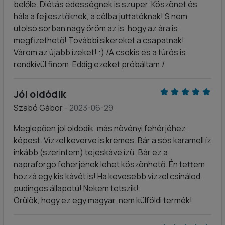
belőle. Diétás édességnek is szuper. Köszönet és
hála a fejlesztőknek, a célba juttatóknak! S nem
utolsó sorban nagy öröm az is, hogy az ára is
megfizethető! További sikereket a csapatnak!
Várom az újabb ízeket! :) /A csokis és a túrós is
rendkívül finom. Eddig ezeket próbáltam./
Jól oldódik
Szabó Gábor
- 2023-06-29
Meglepően jól oldódik, más növényi fehérjéhez
képest. Vízzel keverve is krémes. Bár a sós karamell íz
inkább (szerintem) tejeskávé ízű. Bár ez a
napraforgó fehérjének lehet köszönhető. Én tettem
hozzá egy kis kávét is! Ha kevesebb vízzel csinálod,
pudingos állapotú! Nekem tetszik!
Örülök, hogy ez egy magyar, nem külföldi termék!