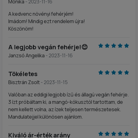
Mónika
- 2023-11-16
A kedvenc növényi fehérjém!
Imádom! Mindig ezt rendelem újra!
Köszönöm!
A legjobb vegán fehérje!😊
Janzsó Angelika
- 2023-11-16
Tökéletes
Bisztrán Zsolt
- 2023-11-15
Valóban az eddigi legjobb ízű és állagú vegán fehérje.
3 ízt próbáltam ki, a mangó-kókusztól tartottam, de
nem kellett volna, az ízek teljesen természetesek.
Mandulatejjel különösen ajánlom.
Kiváló ár-érték arány