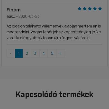
Finom
Ildikó
- 2026-03-23
Az oldalon található vélemények alapján mertem én is
megrendelni. Vegán fehérjéhez képest tényleg jó íze
van. Ha elfogyott biztosan újra fogom vásárolni.
‹
1
2
3
4
5
›
Kapcsolódó termékek