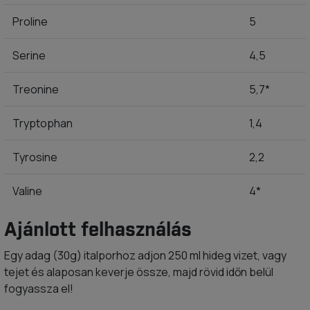
Proline
5
Serine
4,5
Treonine
5,7*
Tryptophan
1,4
Tyrosine
2,2
Valine
4*
Ajánlott felhasználás
Egy adag (30g) italporhoz adjon 250 ml hideg vizet, vagy
tejet és alaposan keverje össze, majd rövid időn belül
fogyassza el!