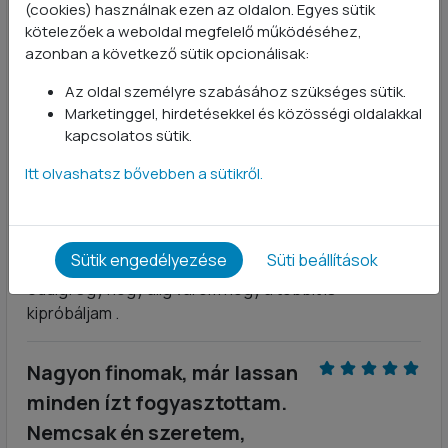
(cookies) használnak ezen az oldalon. Egyes sütik
Mindig ezt rendelek.
kötelezőek a weboldal megfelelő működéséhez,
azonban a következő sütik opcionálisak:
A legjobb
Az oldal személyre szabásához szükséges sütik.
Keller Krisztina
- 2023-11-16
Marketinggel, hirdetésekkel és közösségi oldalakkal
kapcsolatos sütik.
Az ízesítetlen kollagén mellè rendeltem kipróbálásra,
mivel a kollagénnel nagyon elégedettek vagyunk
Itt olvashatsz bővebben a sütikről.
fèrjemmel együtt a reggeli kávènkat azzal
fogyasztjuk ès semmi mellèkíze nincs, kíváncsi voltam
a többi termèkre is. Edzès után kèszítettem belőle ,
Sütik engedélyezése
Süti beállítások
meg kell mondjam isteni finom mind amit kóstoltam
eddig. Úgy hogy alig várom hogy a többit is
kipróbáljam .
Nagyon finomak, már lassan
minden ízt fogyasztottam.
Nemcsak én szeretem,