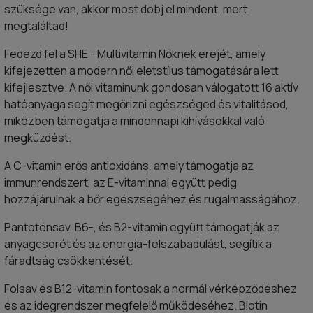
szüksége van, akkor most dobj el mindent, mert
megtaláltad!
Fedezd fel a SHE - Multivitamin Nőknek erejét, amely
kifejezetten a modern női életstílus támogatására lett
kifejlesztve. A női vitaminunk gondosan válogatott 16 aktív
hatóanyaga segít megőrizni egészséged és vitalitásod,
miközben támogatja a mindennapi kihívásokkal való
megküzdést.
A C-vitamin erős antioxidáns, amely támogatja az
immunrendszert, az E-vitaminnal együtt pedig
hozzájárulnak a bőr egészségéhez és rugalmasságához.
Pantoténsav, B6-, és B2-vitamin együtt támogatják az
anyagcserét és az energia-felszabadulást, segítik a
fáradtság csökkentését.
Folsav és B12-vitamin fontosak a normál vérképződéshez
és az idegrendszer megfelelő működéséhez. Biotin