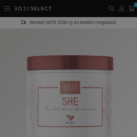
0
Rendelj hétfő 12:00-ig és kedden megkapod