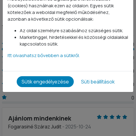
(cookies) használnak ezen az oldalon. Egyes sütik
5
kötelezőek a weboldal megfelelő működéséhez,
azonban a következő sütik opcionálisak:
10 értékelés
Az oldal személyre szabásához szükséges sütik.
Marketinggel, hirdetésekkel és közösségi oldalakkal
kapcsolatos sütik.
10
Itt olvashatsz bővebben a sütikről.
0
0
Sütik engedélyezése
Süti beállítások
0
0
Ajánlom mindenkinek
Fogarasiné Száraz Judit
- 2025-10-24