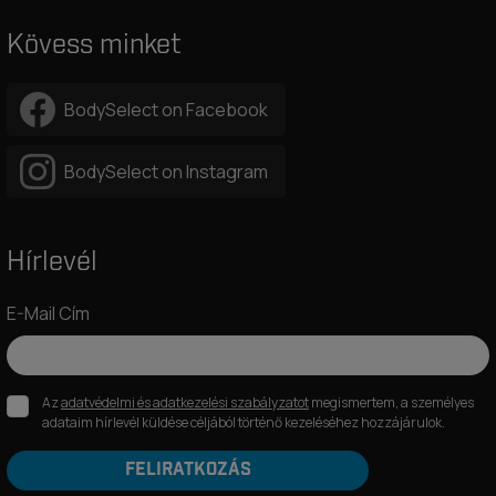
Kövess minket
BodySelect on Facebook
BodySelect on Instagram
Hírlevél
E-Mail Cím
Az
adatvédelmi és adatkezelési szabályzatot
megismertem, a személyes
adataim hírlevél küldése céljából történő kezeléséhez hozzájárulok.
FELIRATKOZÁS