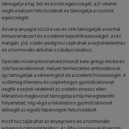
támogatja a haj, bőr és köröm egészségét, a D-vitamin
segíti a kalcium felszívódását és támogatja a csontok
egészségét.
Ásványi anyagok közül a vas és cink támogatják a normál
immunrendszert és a szellemi teljesítőképességet, a réz,
mangán, jód, szelén pedig hozzájárulnak a sejtvédelemhez
és a hormonális aktivitás szabályozásához.
Speciális növényi kivonatokból került bele ginkgo biloba és
zöld tea levélkivonat, melyek természetes antioxidánsok,
így támogatják a vérkeringést és a szellemi frissességet. A
szőlőmag őrlemény és csipkebogyó gyümölcskivonat
segítik a sejtek védelmét az oxidatív stressz ellen.
Máriatövis magkivonat támogatja a máj méregtelenítő
folyamatait, míg végül a feketebors gyümölcskivonat
elősegíti az egyéb tápanyagok felszívódását.
Inozit hozzájárulhat az anyagcsere és a hormonális
egyensúly támogatásához. Az Alfa-Liponsav és Koenzim