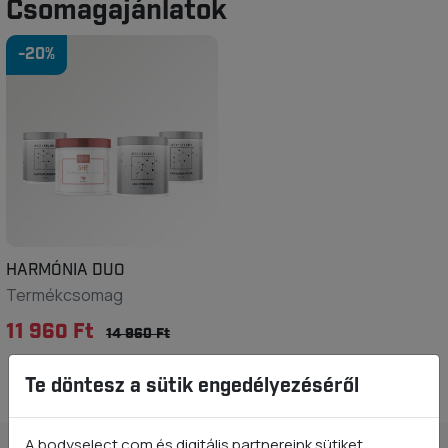
Csomagajánlatok
-20%
HARMÓNIA DUO
Termékcsomag
11 960 Ft
14 960 Ft
Te döntesz a sütik engedélyezéséről
A bodyselect.com és digitális partnereink sütiket