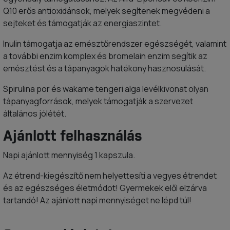
Q10 erős antioxidánsok, melyek segítenek megvédeni a
sejteket és támogatják az energiaszintet.
Inulin támogatja az emésztőrendszer egészségét, valamint
a további enzim komplex és bromelain enzim segítik az
emésztést és a tápanyagok hatékony hasznosulását.
Spirulina por és wakame tengeri alga levélkivonat olyan
tápanyagforrások, melyek támogatják a szervezet
általános jólétét.
Ajánlott felhasználás
Napi ajánlott mennyiség 1 kapszula.
Az étrend-kiegészítő nem helyettesíti a vegyes étrendet
és az egészséges életmódot! Gyermekek elől elzárva
tartandó! Az ajánlott napi mennyiséget ne lépd túl!