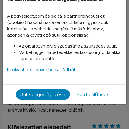
zacskóban.
A bodyselect.com és digitális partnereink sütiket
A kávé ízt nem ajánlom :(
(cookies) használnak ezen az oldalon. Egyes sütik
Marci
- 2022-02-10
kötelezőek a weboldal megfelelő működéséhez,
azonban a következő sütik opcionálisak:
Szerencse hogy csak 2*30g-os kávésat rendeltem.
Sajnos borzasztóan gagyi instant kávé íze van és
Az oldal személyre szabásához szükséges sütik.
Marketinggel, hirdetésekkel és közösségi oldalakkal
nem is édes. Alig bírtam meginni. Azt hittem ez olyan
kapcsolatos sütik.
lesz mint a többi termék mert azok prémium
minőségűek de ilyet soha többet nem rendelek.
Itt olvashatsz bővebben a sütikről.
Elégedett vásárló
Vásárló
- 2022-01-13
Sütik engedélyezése
Süti beállítások
Jó minőségű fehérjepor. Az íze megfelelő. Ár-érték
aránya kiváló. Kicsit nehezen oldódik.
Kifejezetten elégedett