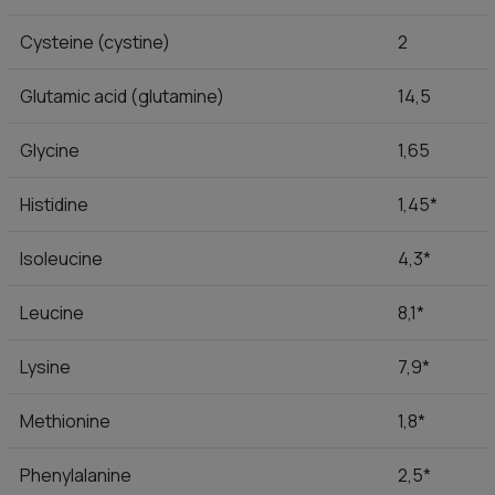
Cysteine (cystine)
2
Glutamic acid (glutamine)
14,5
Glycine
1,65
Histidine
1,45*
Isoleucine
4,3*
Leucine
8,1*
Lysine
7,9*
Methionine
1,8*
Phenylalanine
2,5*