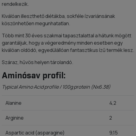
rendelkezik.
Kiválóan illeszthető diétákba, sokféle ízvariánsának
köszönhetően megunhatatlan.
Több mint 30 éves szakmai tapasztalattal a hátunk mögött
garantáljuk, hogy a végeredmény minden esetben egy
kiválóan oldódó, egyedülállóan fantasztikus ízű termék lesz.
Száraz, hűvös helyen tárolandó.
Aminósav profil:
Typical Amino Acid profile / 100g protein (Nx6.38)
Alanine
4,2
Arginine
2
Aspartic acid (asparagine)
9,15