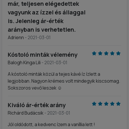
már, teljesen elégedettek
vagyunk az ízzel és állaggal
is. Jelenleg ár-érték
arányban is verhetetlen.
Adrienn
- 2021-03-01
Kóstoló minták vélemény
Balogh Kinga Lili
- 2021-03-01
A kóstoló minták közül a tejes kávé íz ízlett a
legjobban. Nagyon krémes volt mindegyik kiscsomag.
Sokszoros vevő leszek ☺️
Kiváló ár-érték arány
Richárd Budácsik
- 2021-03-01
Jól oldódott, a kedvenc ízem a vaníllia lett !