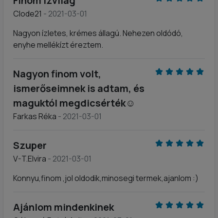
Finom ízvilág
Clode21
- 2021-03-01
Nagyon ízletes, krémes állagú. Nehezen oldódó,
enyhe mellékízt éreztem.
Nagyon finom volt,
ismerőseimnek is adtam, és
maguktól megdicsérték☺️
Farkas Réka
- 2021-03-01
Szuper
V-T.Elvira
- 2021-03-01
Konnyu,finom ,jol oldodik,minosegi termek,ajanlom :)
Ajánlom mindenkinek