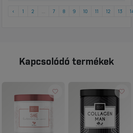
‹
1
2
...
7
8
9
10
11
12
13
1
Kapcsolódó termékek