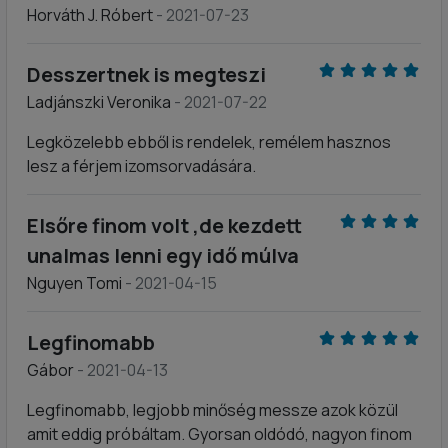
Horváth J. Róbert
- 2021-07-23
Desszertnek is megteszi
Ladjánszki Veronika
- 2021-07-22
Legközelebb ebből is rendelek, remélem hasznos
lesz a férjem izomsorvadására.
Elsőre finom volt ,de kezdett
unalmas lenni egy idő múlva
Nguyen Tomi
- 2021-04-15
Legfinomabb
Gábor
- 2021-04-13
Legfinomabb, legjobb minőség messze azok közül
amit eddig próbáltam. Gyorsan oldódó, nagyon finom