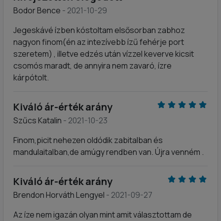
Bodor Bence
- 2021-10-29
Jegeskávé ízben kóstoltam elsősorban zabhoz
nagyon finom(én az intezívebb ízű fehérje port
szeretem) , illetve edzés után vízzel keverve kicsit
csomós maradt, de annyira nem zavaró, ízre
kárpótolt.
Kiváló ár-érték arány
Szűcs Katalin
- 2021-10-23
Finom,picit nehezen oldódik zabitalban és
mandulaitalban,de amúgy rendben van. Újra venném .
Kiváló ár-érték arány
Brendon Horváth Lengyel
- 2021-09-27
Az íze nem igazán olyan mint amit választottam de