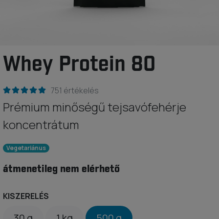
Whey Protein 80
751 értékelés
Prémium minőségű tejsavófehérje
koncentrátum
Vegetariánus
átmenetileg nem elérhető
KISZERELÉS
30 g
1 kg
500 g