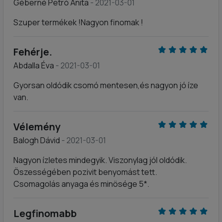
Géberné Petró Anita
- 2021-03-01
Szuper termékek !Nagyon finomak !
Fehérje.
Abdalla Éva
- 2021-03-01
Gyorsan oldódik csomó mentesen,és nagyon jó íze
van.
Vélemény
Balogh Dávid
- 2021-03-01
Nagyon ízletes mindegyik. Viszonylag jól oldódik.
Öszességében pozivit benyomást tett.
Csomagolás anyaga és minösége 5*.
Legfinomabb