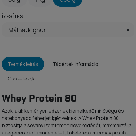
ÍZESÍTÉS
Termék leírás
Tápérték információ
Összetevők
Whey Protein 80
Azok, akik keményen edzenek kiemelkedő minőségű és
hatékonyabb fehérjét igényelnek. A Whey Protein 80
biztosítja a sovány izomtömeg növekedését, maximalizálja
a regenerációt, mindemellett tökéletes aminosav profillal