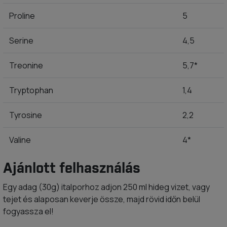
Proline
5
Serine
4,5
Treonine
5,7*
Tryptophan
1,4
Tyrosine
2,2
Valine
4*
Ajánlott felhasználás
Egy adag (30g) italporhoz adjon 250 ml hideg vizet, vagy
tejet és alaposan keverje össze, majd rövid időn belül
fogyassza el!