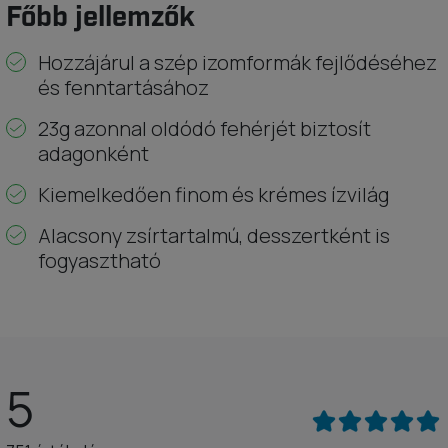
Főbb jellemzők
Hozzájárul a szép izomformák fejlődéséhez
és fenntartásához
23g azonnal oldódó fehérjét biztosít
adagonként
Kiemelkedően finom és krémes ízvilág
Alacsony zsírtartalmú, desszertként is
fogyasztható
5