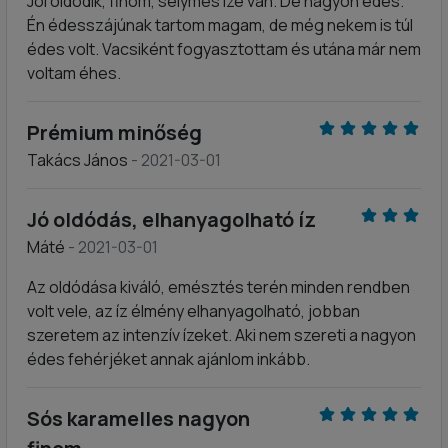
Jól oldódik, finom, selymes íze van. De nagyon édes.
Én édesszájúnak tartom magam, de még nekem is túl
édes volt. Vacsiként fogyasztottam és utána már nem
voltam éhes.
Prémium minőség
Takács János
- 2021-03-01
Jó oldódás, elhanyagolható íz
Máté
- 2021-03-01
Az oldódása kiváló, emésztés terén minden rendben
volt vele, az íz élmény elhanyagolható, jobban
szeretem az intenzív ízeket. Aki nem szereti a nagyon
édes fehérjéket annak ajánlom inkább.
Sós karamelles nagyon