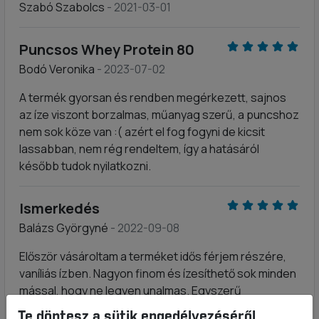
Szabó Szabolcs
- 2021-03-01
Puncsos Whey Protein 80
Bodó Veronika
- 2023-07-02
A termék gyorsan és rendben megérkezett, sajnos
az íze viszont borzalmas, műanyag szerű, a puncshoz
nem sok köze van :( azért el fog fogyni de kicsit
lassabban, nem rég rendeltem, így a hatásáról
később tudok nyilatkozni.
Ismerkedés
Balázs Györgyné
- 2022-09-08
Először vásároltam a terméket idős férjem részére,
vaníliás ízben. Nagyon finom és ízesíthető sok minden
mással, hogy ne legyen unalmas. Egyszerű
elkészíteni, bár adagoló kanál hasznos lenne a
Te döntesz a sütik engedélyezéséről