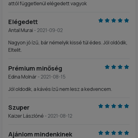
attól függetlenül elégedett vagyok
Elégedett
Antal Murai
- 2021-09-02
Nagyon jó ízű, bár némelyik kissé túl édes. Jól oldódik,
Eltelit.
Prémium minőség
Edina Molnár
- 2021-08-15
Jól oldodik, a kávés ízű nem lesz a kedvencem.
Szuper
Kaizer Lászlóné
- 2021-08-12
Ajánlom mindenkinek