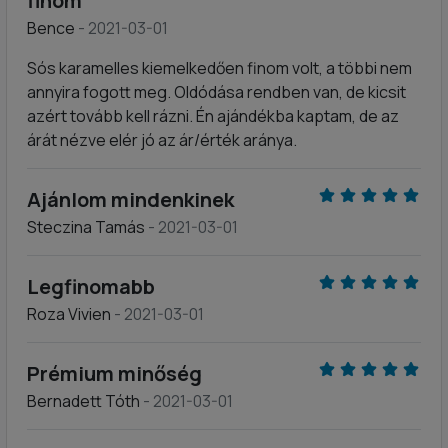
finom
Bence
- 2021-03-01
Sós karamelles kiemelkedően finom volt, a többi nem
annyira fogott meg. Oldódása rendben van, de kicsit
azért tovább kell rázni. Én ajándékba kaptam, de az
árát nézve elér jó az ár/érték aránya.
Ajánlom mindenkinek
Steczina Tamás
- 2021-03-01
Legfinomabb
Roza Vivien
- 2021-03-01
Prémium minőség
Bernadett Tóth
- 2021-03-01