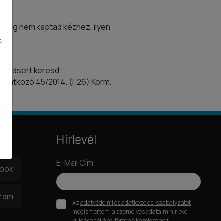
zt még nem kaptad kézhez, ilyen
k:
oztatásért keresd
onatkozó 45/2014. (II.26) Korm.
Hírlevél
E-Mail Cím
book
gram
Az
adatvédelmi és adatkezelési szabályzatot
megismertem, a személyes adataim hírlevél
küldése céljából történő kezeléséhez