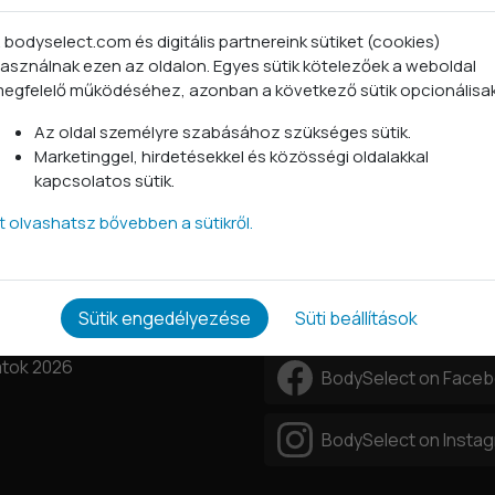
aküldött terméket a nem áll módunkban visszavenni)
költsége téged terhel
 bodyselect.com és digitális partnereink sütiket (cookies)
sárlástól, miután mi már átadtuk a futárnak a terméket, de te a
asználnak ezen az oldalon. Egyes sütik kötelezőek a weboldal
 visszaküldési költség is téged terhel.
egfelelő működéséhez, azonban a következő sütik opcionálisa
ozatot
Az oldal személyre szabásához szükséges sütik.
Marketinggel, hirdetésekkel és közösségi oldalakkal
z elállási jog gyakorlásával kapcsolatban, úgy további tájék
kapcsolatos sütik.
én található elérhetőségeinken. Az elállási jog gyakorlására v
:
https://net.jogtar.hu/jogszabaly?docid=A1400045.KOR
tt olvashatsz bővebben a sütikről.
Kövess minket
Sütik engedélyezése
Süti beállítások
tok 2026
BodySelect on Face
BodySelect on Insta