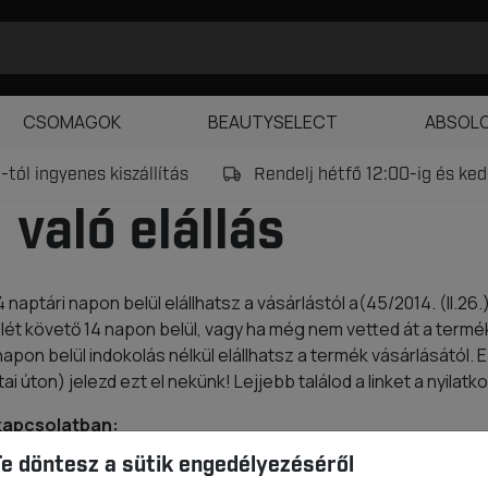
CSOMAGOK
BEAUTYSELECT
ABSOL
tól ingyenes kiszállítás
Rendelj hétfő 12:00-ig és k
 való elállás
aptári napon belül elállhatsz a vásárlástól a(45/2014. (II.26.) 
lét követő 14 napon belül, vagy ha még nem vetted át a termé
pon belül indokolás nélkül elállhatsz a termék vásárlásától.
i úton) jelezd ezt el nekünk! Lejjebb találod a linket a nyilatk
 kapcsolatban:
Te döntesz a sütik engedélyezéséről
14 napon belül sérülésmentes állapotban köteles vagy visszaju