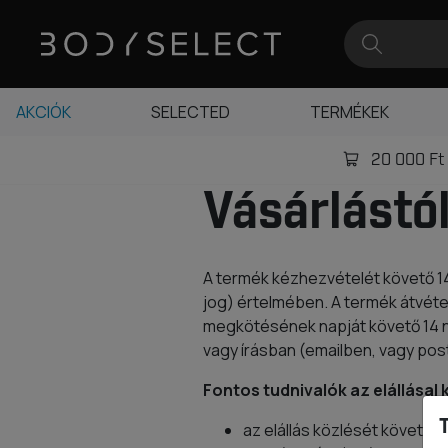
AKCIÓK
SELECTED
TERMÉKEK
20 000 Ft -
Vásárlástól
A termék kézhezvételét követő 14 n
jog) értelmében. A termék átvéte
megkötésének napját követő 14 na
vagy írásban (emailben, vagy posta
Fontos tudnivalók az elállásal
az elállás közlését követő 