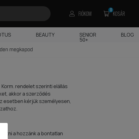
0
FIÓKOM
KOSÁR
OTUS
BEAUTY
SENIOR
BLOG
50+
edden megkapod
Korm. rendelet szerinti elállás
ket, akkor a szerződés
 Ez esetben kérjük személyesen,
ozathoz.
ttatni a hozzánk a bontatlan