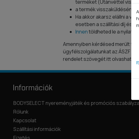
terméket (Utánvéttel vissz
a termék visszaküldésének 
A
Ha akkor akarsz elállni a vá
h
esetben a szállítási díj és a
m
Innen
töldheted le a nyilatk
Amennyiben kérdésed merült fel a
ügyfélszolgálatunkat az ÁSZF elej
rendelet szövegét itt olvashatod
I
Információk
BODYSELECT nyereményjáték és promóciós szabályza
Rólunk
Kapcsolat
Szállítási információk
Fizetés