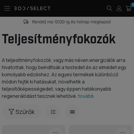
0
Rendelj ma 12:00-ig és holnap megkapod
Teljesítményfokozók
A teljesítményfokozók, vagy más néven energizálók arra
hivatottak, hogy beindítsák a testedet és az elmédet egy
komolyabb edzéshez. Az egyes termékek különböző
módon fejtik ki hatásukat, növelhetik a
teljesítőképességedet, vagy éppen hatékonyabb
regenerálódást tesznek lehetővé.
tovább
Szűrők