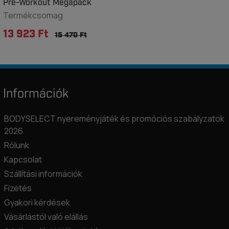
Pre-Workout Megapack
Termékcsomag
13 923 Ft
15 470 Ft
Információk
BODYSELECT nyereményjáték és promóciós szabályzatok
2026
Rólunk
Kapcsolat
Szállítási információk
Fizetés
Gyakori kérdések
Vásárlástól való elállás