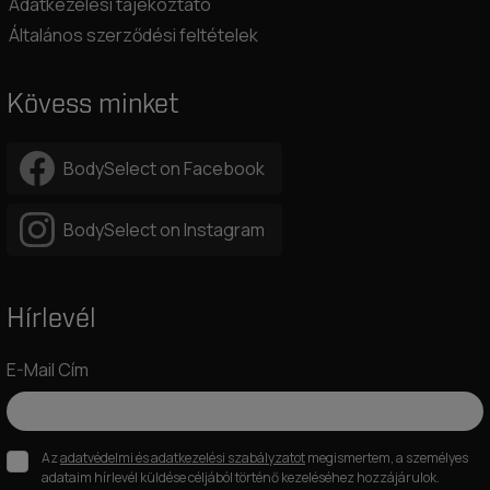
Adatkezelési tájékoztató
Általános szerződési feltételek
Kövess minket
BodySelect on Facebook
BodySelect on Instagram
Hírlevél
E-Mail Cím
Az
adatvédelmi és adatkezelési szabályzatot
megismertem, a személyes
adataim hírlevél küldése céljából történő kezeléséhez hozzájárulok.