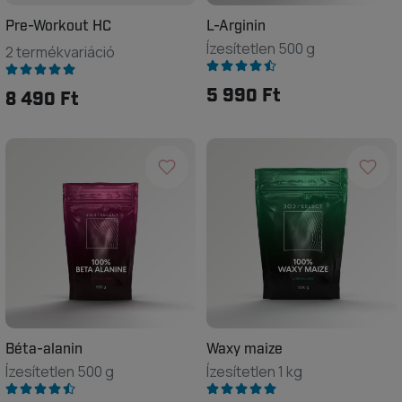
Pre-Workout HC
L-Arginin
Ízesítetlen 500 g
2 termékvariáció
5 990 Ft
8 490 Ft
Béta-alanin
Waxy maize
Ízesítetlen 500 g
Ízesítetlen 1 kg