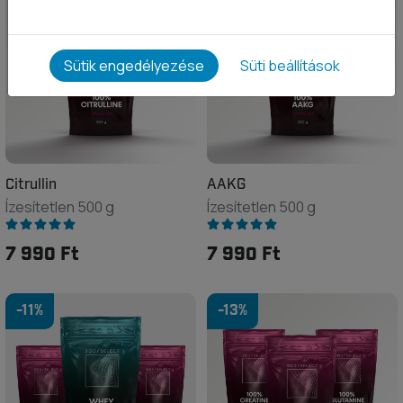
Sütik engedélyezése
Süti beállítások
Citrullin
AAKG
Ízesítetlen 500 g
Ízesítetlen 500 g
7 990 Ft
7 990 Ft
-11%
-13%