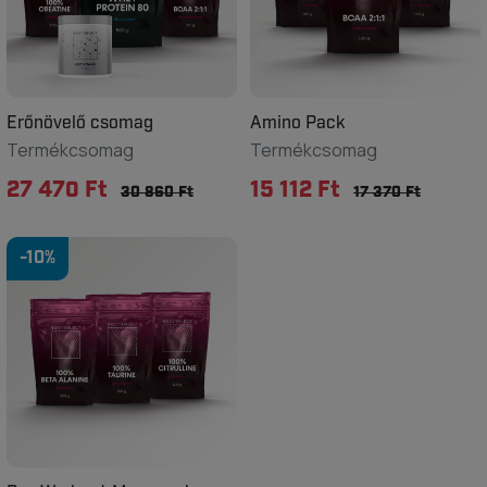
Erőnövelő csomag
Amino Pack
Termékcsomag
Termékcsomag
27 470 Ft
15 112 Ft
30 860 Ft
17 370 Ft
-10%