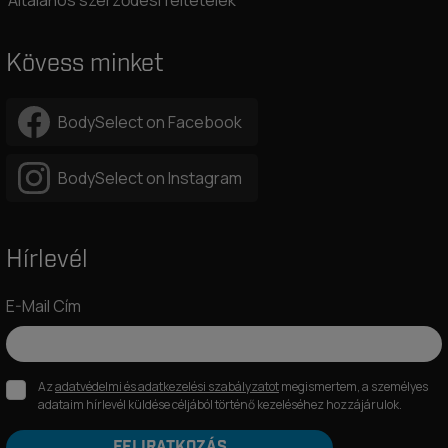
Általános szerződési feltételek
Kövess minket
BodySelect on Facebook
BodySelect on Instagram
Hírlevél
E-Mail Cím
Az
adatvédelmi és adatkezelési szabályzatot
megismertem, a személyes
adataim hírlevél küldése céljából történő kezeléséhez hozzájárulok.
FELIRATKOZÁS