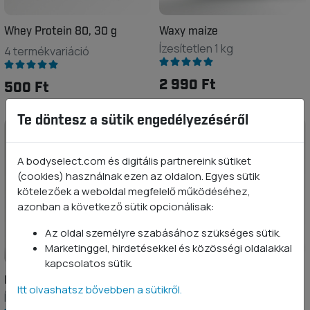
Whey Protein 80, 30 g
Waxy maize
Ízesítetlen 1 kg
4 termékvariáció
2 990 Ft
500 Ft
Te döntesz a sütik engedélyezéséről
A bodyselect.com és digitális partnereink sütiket
(cookies) használnak ezen az oldalon. Egyes sütik
kötelezőek a weboldal megfelelő működéséhez,
azonban a következő sütik opcionálisak:
Az oldal személyre szabásához szükséges sütik.
Marketinggel, hirdetésekkel és közösségi oldalakkal
kapcsolatos sütik.
Maltodextrin
Dextróz
Itt olvashatsz bővebben a sütikről.
Ízesítetlen 1 kg
Ízesítetlen 1 kg