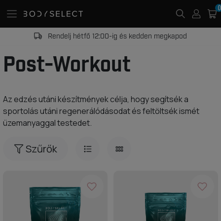
0
Rendelj hétfő 12:00-ig és kedden megkapod
Post-Workout
Az edzés utáni készítmények célja, hogy segítsék a
sportolás utáni regenerálódásodat és feltöltsék ismét
üzemanyaggal testedet.
Szűrők