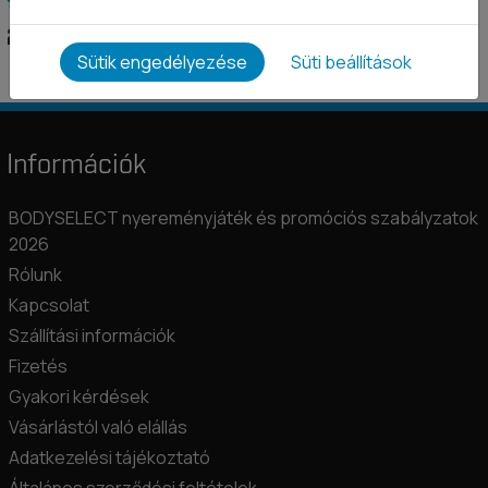
2 890 Ft
2 490 Ft
Sütik engedélyezése
Süti beállítások
Információk
BODYSELECT nyereményjáték és promóciós szabályzatok
2026
Rólunk
Kapcsolat
Szállítási információk
Fizetés
Gyakori kérdések
Vásárlástól való elállás
Adatkezelési tájékoztató