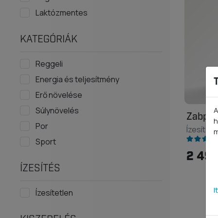
Laktózmentes
KATEGÓRIÁK
Reggeli
Energia és teljesítmény
Erő növelése
Súlynövelés
A
Zabpehe
h
Por
Ízesítetl
m
Sport
2 490
ÍZESÍTÉS
I
Ízesítetlen