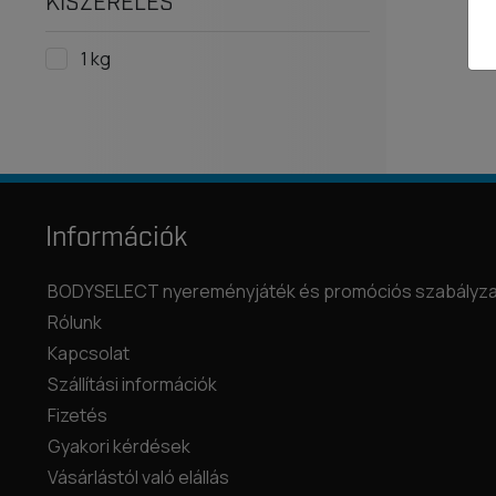
KISZERELÉS
1 kg
Információk
BODYSELECT nyereményjáték és promóciós szabályza
Rólunk
Kapcsolat
Szállítási információk
Fizetés
Gyakori kérdések
Vásárlástól való elállás