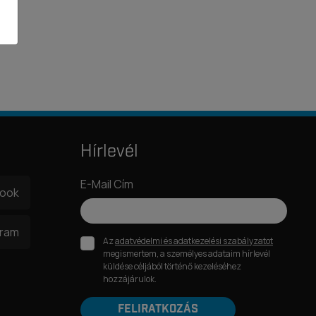
Hírlevél
E-Mail Cím
book
gram
Az
adatvédelmi és adatkezelési szabályzatot
megismertem, a személyes adataim hírlevél
küldése céljából történő kezeléséhez
hozzájárulok.
FELIRATKOZÁS