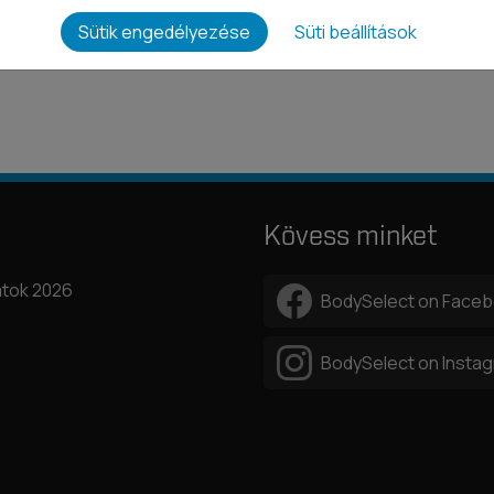
Sütik engedélyezése
Süti beállítások
Kövess minket
tok 2026
BodySelect on Face
BodySelect on Insta