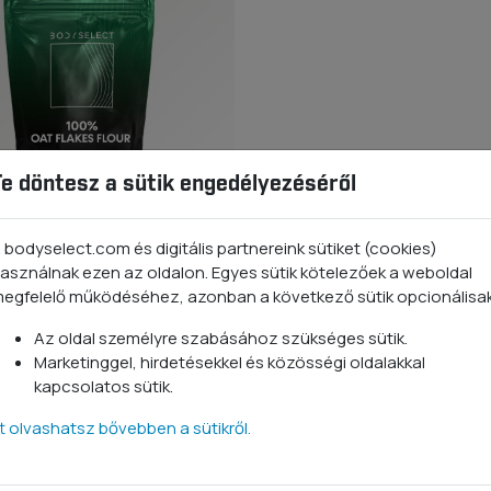
Te döntesz a sütik engedélyezéséről
 bodyselect.com és digitális partnereink sütiket (cookies)
ly liszt
asználnak ezen az oldalon. Egyes sütik kötelezőek a weboldal
en 1 kg
egfelelő működéséhez, azonban a következő sütik opcionálisa
Az oldal személyre szabásához szükséges sütik.
 Ft
Marketinggel, hirdetésekkel és közösségi oldalakkal
kapcsolatos sütik.
tt olvashatsz bővebben a sütikről.