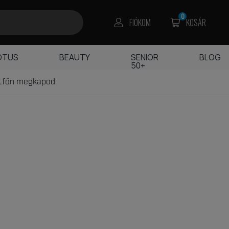
0
FIÓKOM
KOSÁR
OTUS
BEAUTY
SENIOR
BLOG
50+
étfőn megkapod