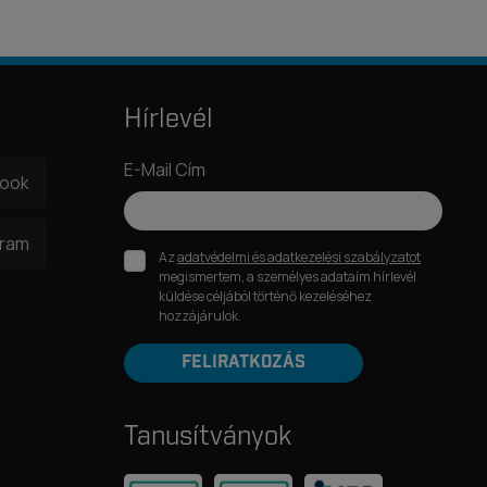
Hírlevél
E-Mail Cím
book
gram
Az
adatvédelmi és adatkezelési szabályzatot
megismertem, a személyes adataim hírlevél
küldése céljából történő kezeléséhez
hozzájárulok.
FELIRATKOZÁS
Tanusítványok