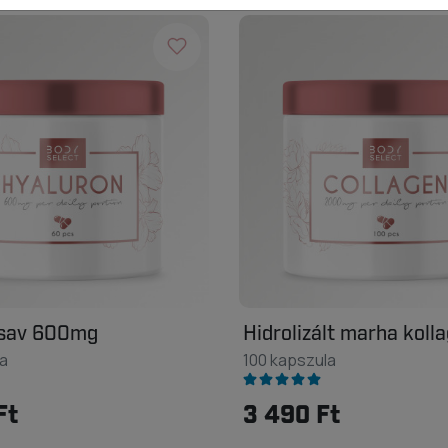
nsav 600mg
Hidrolizált marha koll
a
100 kapszula
Ft
3 490 Ft