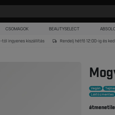
CSOMAGOK
BEAUTYSELECT
ABSOL
tól ingyenes kiszállítás
Rendelj hétfő 12:00-ig és k
Mog
Vegán
Tejme
Laktózmentes
átmenetile