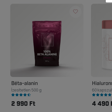
Béta-alanin
Hialuro
Ízesítetlen 500 g
60 kapszul
2 990 Ft
4 490 