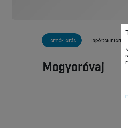
Termék leírás
Tápérték informá
A
h
m
Mogyoróvaj
I