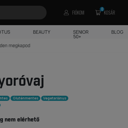
0
FIÓKOM
KOSÁR
OTUS
BEAUTY
SENIOR
BLOG
50+
edden megkapod
yoróvaj
ntes
Gluténmentes
Vegetariánus
g nem elérhető