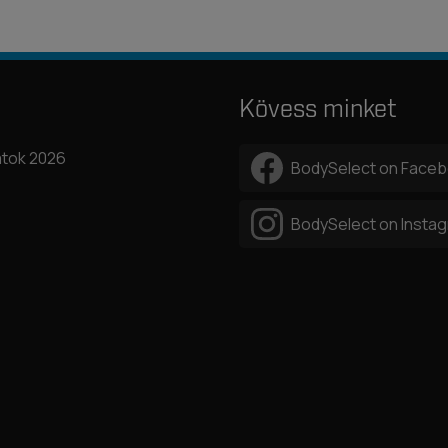
Kövess minket
tok 2026
BodySelect on Face
BodySelect on Insta