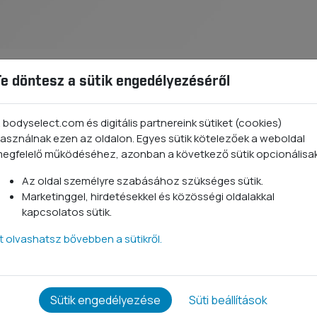
Te döntesz a sütik engedélyezéséről
ció
Összetevők
 bodyselect.com és digitális partnereink sütiket (cookies)
asználnak ezen az oldalon. Egyes sütik kötelezőek a weboldal
egfelelő működéséhez, azonban a következő sütik opcionálisa
Főbb j
Az oldal személyre szabásához szükséges sütik.
Marketinggel, hirdetésekkel és közösségi oldalakkal
kapcsolatos sütik.
tt olvashatsz bővebben a sütikről.
Kapcsolódó termékek
Sütik engedélyezése
Süti beállítások