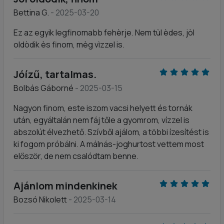
Bettina G.
- 2025-03-20
Ez az egyik legfinomabb fehèrje. Nem tùl èdes, jòl
oldòdik ès finom, mèg vìzzel is.
Jóízű, tartalmas.
Bolbás Gáborné
- 2025-03-15
Nagyon finom, este iszom vacsi helyett és tornák
után, egyáltalán nem fáj tőle a gyomrom, vízzel is
abszolút élvezhető. Szívből ajálom, a többi ízesítést is
ki fogom próbálni. A málnás-joghurtost vettem most
először, de nem csalódtam benne.
Ajánlom mindenkinek
Bozsó Nikolett
- 2025-03-14