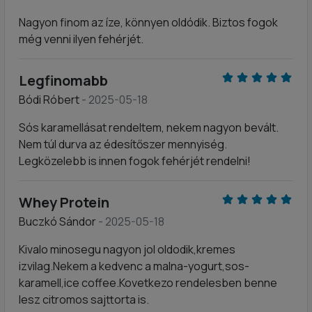
Nagyon finom az íze, könnyen oldódik. Biztos fogok
még venni ilyen fehérjét.
Legfinomabb
Bódi Róbert
- 2025-05-18
Sós karamellásat rendeltem, nekem nagyon bevált.
Nem túl durva az édesítőszer mennyiség.
Legközelebb is innen fogok fehérjét rendelni!
Whey Protein
Buczkó Sándor
- 2025-05-18
Kivalo minosegu nagyon jol oldodik,kremes
izvilag.Nekem a kedvenc a malna-yogurt,sos-
karamell,ice coffee.Kovetkezo rendelesben benne
lesz citromos sajttorta is.