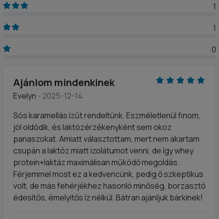
1
1
0
Ajánlom mindenkinek
Evelyn
- 2025-12-14
Sós karamellás ízűt rendeltünk. Eszméletlenül finom,
jól oldódik, és laktózérzékenyként sem okoz
panaszokat. Amiatt választottam, mert nem akartam
csupán a laktóz miatt izolátumot venni, de így whey
protein+laktáz maximálisan működő megoldás.
Férjemmel most ez a kedvencünk, pedig ő szkeptikus
volt, de más fehérjékhez hasonló minőség, borzasztó
édesítős, émelyitős íz nélkül. Bátran ajánljuk bárkinek!