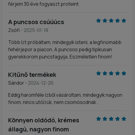
férjem 30 éve fogyaszt proteint
A puncsos csúúúcs
Zsófi
- 2025-01-18
Több ízt próbáltam, mindegyik isteni, a legfinomabb
fehérjepor a piacon. A puncsos pedig tipikusan
gyerekkorom puncsfagyija. Eszméletlen finom!
Kitűnő termékek
Sándor
- 2024-12-26
Eddig haromféle ízből vásároltam, mindegyik nagyon
finom, nincs utóízük, nem csomósodnak.
Könnyen oldódó, krémes
állagú, nagyon finom