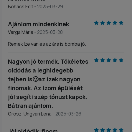
Bohács Edit
- 2025-03-29
Ajánlom mindenkinek
Varga Mária
- 2025-03-28
Remek íze van és az ára is bomba jó.
Nagyon jó termék. Tökéletes
oldódás a leghidegebb
tejben is🙂az ízek nagyon
finomak. Az izom épülését
jól segíti szép tónust kapok.
Bátran ajánlom.
Orosz-Ungvari Lena
- 2025-03-26
Jòl oldòdik, finom