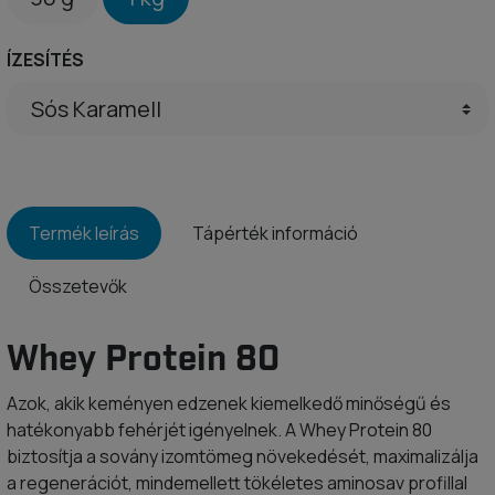
ÍZESÍTÉS
Termék leírás
Tápérték információ
Összetevők
Whey Protein 80
Azok, akik keményen edzenek kiemelkedő minőségű és
hatékonyabb fehérjét igényelnek. A Whey Protein 80
biztosítja a sovány izomtömeg növekedését, maximalizálja
a regenerációt, mindemellett tökéletes aminosav profillal