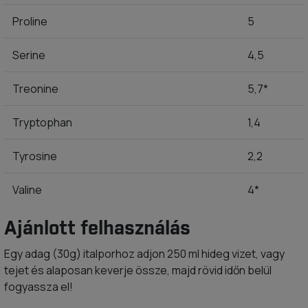
Proline
5
Serine
4,5
Treonine
5,7*
Tryptophan
1,4
Tyrosine
2,2
Valine
4*
Ajánlott felhasználás
Egy adag (30g) italporhoz adjon 250 ml hideg vizet, vagy
tejet és alaposan keverje össze, majd rövid időn belül
fogyassza el!