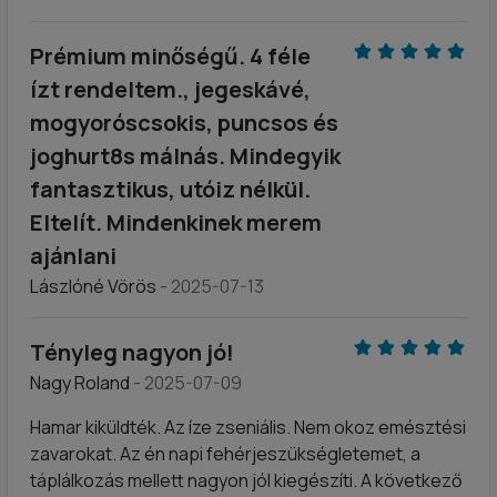
Prémium minőségű. 4 féle
ízt rendeltem., jegeskávé,
mogyoróscsokis, puncsos és
joghurt8s málnás. Mindegyik
fantasztikus, utóiz nélkül.
Eltelít. Mindenkinek merem
ajánlani
Lászlóné Vörös
- 2025-07-13
Tényleg nagyon jó!
Nagy Roland
- 2025-07-09
Hamar kiküldték. Az íze zseniális. Nem okoz emésztési
zavarokat. Az én napi fehérjeszükségletemet, a
táplálkozás mellett nagyon jól kiegészíti. A következő