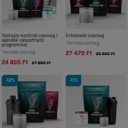
Testsúly-kontroll csomag I.
Erőnövelő csomag
ajándék választható
Termékcsomag
programmal
Termékcsomag
27 470 Ft
30 860 Ft
24 805 Ft
27 960 Ft
-12%
-11%