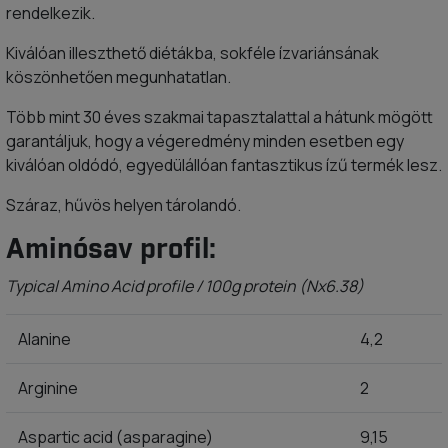
rendelkezik.
Kiválóan illeszthető diétákba, sokféle ízvariánsának
köszönhetően megunhatatlan.
Több mint 30 éves szakmai tapasztalattal a hátunk mögött
garantáljuk, hogy a végeredmény minden esetben egy
kiválóan oldódó, egyedülállóan fantasztikus ízű termék lesz.
Száraz, hűvös helyen tárolandó.
Aminósav profil:
Typical Amino Acid profile / 100g protein (Nx6.38)
Alanine
4,2
Arginine
2
Aspartic acid (asparagine)
9,15