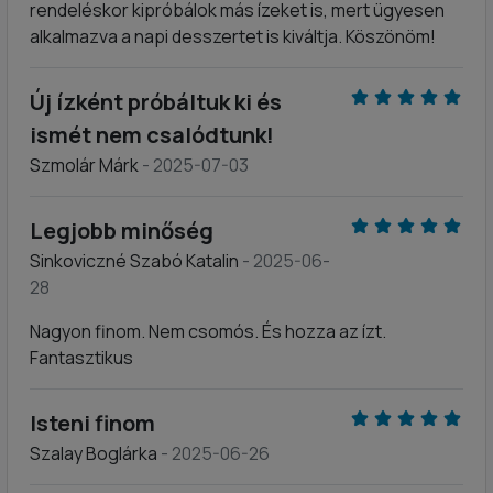
rendeléskor kipróbálok más ízeket is, mert ügyesen
alkalmazva a napi desszertet is kiváltja. Köszönöm!
Új ízként próbáltuk ki és
ismét nem csalódtunk!
Szmolár Márk
- 2025-07-03
Legjobb minőség
Sinkoviczné Szabó Katalin
- 2025-06-
28
Nagyon finom. Nem csomós. És hozza az ízt.
Fantasztikus
Isteni finom
Szalay Boglárka
- 2025-06-26