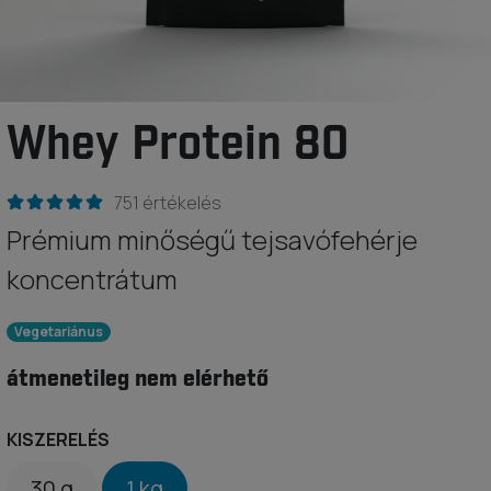
Whey Protein 80
751 értékelés
Prémium minőségű tejsavófehérje
koncentrátum
Vegetariánus
átmenetileg nem elérhető
KISZERELÉS
30 g
1 kg