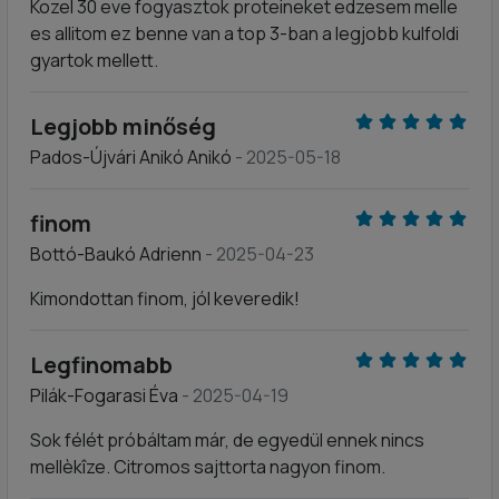
Kozel 30 eve fogyasztok proteineket edzesem melle
es allitom ez benne van a top 3-ban a legjobb kulfoldi
gyartok mellett.
Legjobb minőség
Pados-Újvári Anikó Anikó
- 2025-05-18
finom
Bottó-Baukó Adrienn
- 2025-04-23
Kimondottan finom, jól keveredik!
Legfinomabb
Pilák-Fogarasi Éva
- 2025-04-19
Sok félét próbáltam már, de egyedül ennek nincs
mellèkîze. Citromos sajttorta nagyon finom.