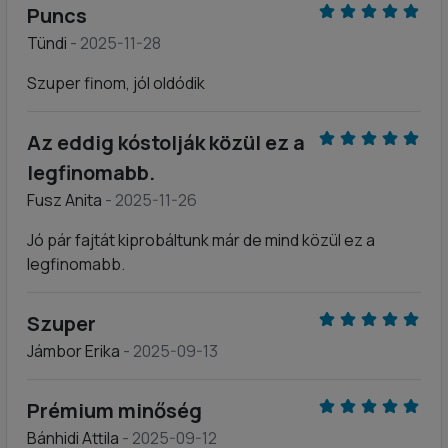
Puncs
Tündi
- 2025-11-28
Szuper finom, jól oldódik
Az eddig kóstolják közül ez a
legfinomabb.
Fusz Anita
- 2025-11-26
Jó pár fajtát kiprobáltunk már de mind közül ez a
legfinomabb.
Szuper
Jámbor Erika
- 2025-09-13
Prémium minőség
Bánhidi Attila
- 2025-09-12