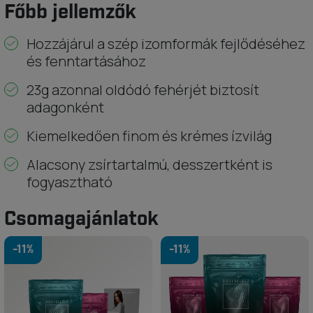
Főbb jellemzők
Hozzájárul a szép izomformák fejlődéséhez
és fenntartásához
23g azonnal oldódó fehérjét biztosít
adagonként
Kiemelkedően finom és krémes ízvilág
Alacsony zsírtartalmú, desszertként is
fogyasztható
Csomagajánlatok
-11%
-11%