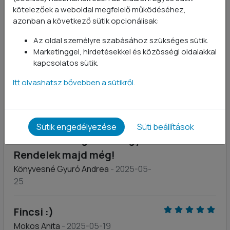
kötelezőek a weboldal megfelelő működéséhez,
El kell hogy mondjam az eddigi legjobb fehérjét
azonban a következő sütik opcionálisak:
vettem tőletek pedig kostoltam már pár fajtát Most
Az oldal személyre szabásához szükséges sütik.
puncs ízben vettem ,mint ha igazi puncs fagyit
Marketinggel, hirdetésekkel és közösségi oldalakkal
kostolnèk fenomenális íze van újra vevős lesz és a
kapcsolatos sütik.
vanília is isteni
Itt olvashatsz bővebben a sütikről.
Köszönöm
Jól oldódik, nagyon krémes,
Sütik engedélyezése
Süti beállítások
finom ízű! Elégedett vagyok!
Rendelek majd még!
Könyvesné Gyuró Andrea
- 2025-05-
25
Fincsi :)
Mokos Anita
- 2025-05-19