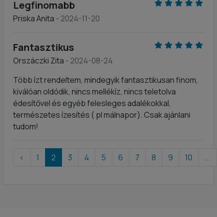
Legfinomabb
Priska Anita
- 2024-11-20
Fantasztikus
Orszáczki Zita
- 2024-08-24
Több ízt rendeltem, mindegyik fantasztikusan finom,
kiválóan oldódik, nincs mellékíz, nincs teletolva
édesítővel és egyéb felesleges adalékokkal,
természetes ízesítés ( pl málnapor). Csak ajánlani
tudom!
‹
1
2
3
4
5
6
7
8
9
10
...