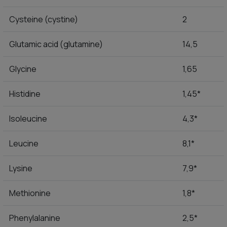
Cysteine (cystine)
2
Glutamic acid (glutamine)
14,5
Glycine
1,65
Histidine
1,45*
Isoleucine
4,3*
Leucine
8,1*
Lysine
7,9*
Methionine
1,8*
Phenylalanine
2,5*