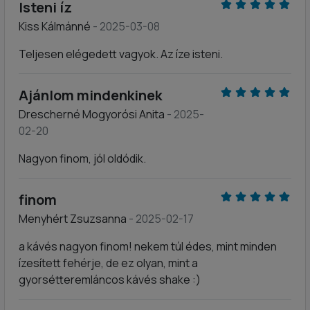
Isteni íz
Kiss Kálmánné
- 2025-03-08
Teljesen elégedett vagyok. Az íze isteni.
Ajánlom mindenkinek
Drescherné Mogyorósi Anita
- 2025-
02-20
Nagyon finom, jól oldódik.
finom
Menyhért Zsuzsanna
- 2025-02-17
a kávés nagyon finom! nekem túl édes, mint minden
ízesített fehérje, de ez olyan, mint a
gyorsétteremláncos kávés shake :)