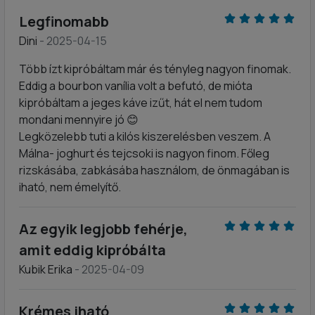
Legfinomabb
Dini
- 2025-04-15
Több ízt kipróbáltam már és tényleg nagyon finomak.
Eddig a bourbon vanília volt a befutó, de mióta
kipróbáltam a jeges káve izűt, hát el nem tudom
mondani mennyire jó 😊
Legközelebb tuti a kilós kiszerelésben veszem. A
Málna- joghurt és tejcsoki is nagyon finom. Főleg
rizskásába, zabkásába használom, de önmagában is
iható, nem émelyítő.
Az egyik legjobb fehérje,
amit eddig kipróbálta
Kubik Erika
- 2025-04-09
Krémes iható