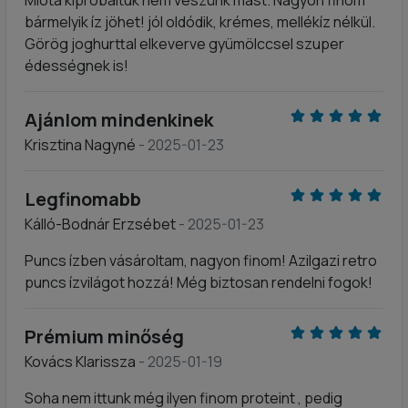
Mióta kipróbáltuk nem veszünk mást. Nagyon finom
bármelyik íz jöhet! jól oldódik, krémes, mellékíz nélkül.
Görög joghurttal elkeverve gyümölccsel szuper
édességnek is!
Ajánlom mindenkinek
Krisztina Nagyné
- 2025-01-23
Legfinomabb
Kálló-Bodnár Erzsébet
- 2025-01-23
Puncs ízben vásároltam, nagyon finom! AziIgazi retro
puncs ízvilágot hozzá! Még biztosan rendelni fogok!
Prémium minőség
Kovács Klarissza
- 2025-01-19
Soha nem ittunk még ilyen finom proteint , pedig