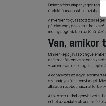
Emiatt a friss alapanyagok fogyas
ételekből magasabb dózisban jus
A nyersen fogyasztott zöldségek,
párolás vagy gőzölés is kedvező 
mennyiségű vízben történő főzés 
Van, amikor 
Mindenképp javasolt figyelembe v
ezáltal csökkentve a rendelkezés
vitaminra van szüksége az optim
A dohányzás az egyik legismerteb
szabadgyökök mennyiségét. Mivel
általában többet használ fel belő
A fokozott fizikai igénybevétel, i
nőhet az oxidatív stressz mérték