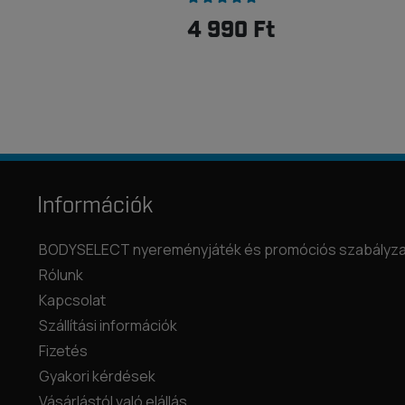
4 990 Ft
Információk
BODYSELECT nyereményjáték és promóciós szabályza
Rólunk
Kapcsolat
Szállítási információk
Fizetés
Gyakori kérdések
Vásárlástól való elállás