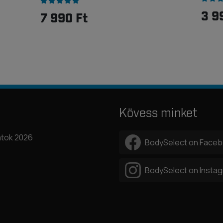
3 9
7 990 Ft
Kövess minket
tok 2026
BodySelect on Face
BodySelect on Insta