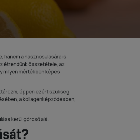
e, hanem a hasznosulására is
az étrendünk összetétele, az
gy milyen mértékben képes
ktározni, éppen ezért szükség
désében, a kollagénképződésben,
ása kerül górcső alá.
ását?