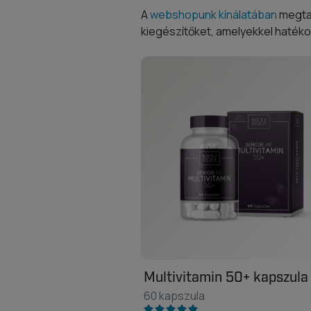
A
webshopunk kínálatában
megtal
kiegészítőket, amelyekkel hatéko
Multivitamin 50+ kapszula
60 kapszula