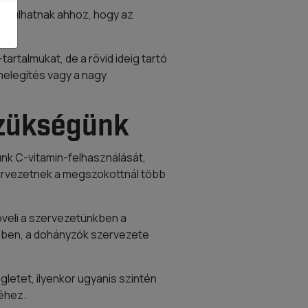
ájárulhatnak ahhoz, hogy az
rtalmukat, de a rövid ideig tartó
melegítés vagy a nagy
szükségünk
ünk C-vitamin-felhasználását,
zervezetnek a megszokottnál több
öveli a szervezetünkben a
ében, a dohányzók szervezete
gletet, ilyenkor ugyanis szintén
méhez.