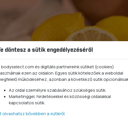
Te döntesz a sütik engedélyezéséről
 bodyselect.com és digitális partnereink sütiket (cookies)
asználnak ezen az oldalon. Egyes sütik kötelezőek a weboldal
egfelelő működéséhez, azonban a következő sütik opcionálisa
Az oldal személyre szabásához szükséges sütik.
Marketinggel, hirdetésekkel és közösségi oldalakkal
demes tudni…
kapcsolatos sütik.
tt olvashatsz bővebben a sütikről.
 hogy a
C-vitamin egy érzékeny vegyület
. A hosszabb tárolás,
csökkentheti egyes élelmiszerek C-vitamin-tartalmát.