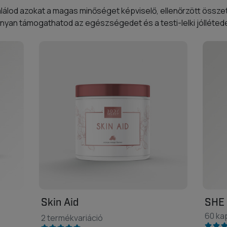
álod azokat a magas minőséget képviselő, ellenőrzött összet
nyan támogathatod az egészségedet és a testi-lelki jóllétede
Skin Aid
SHE 
60 ka
2 termékvariáció