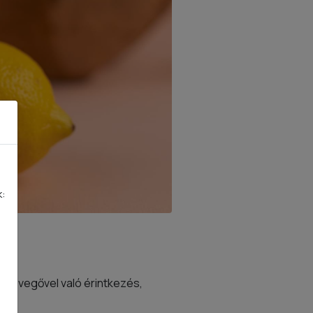
k:
 a levegővel való érintkezés,