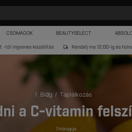
CSOMAGOK
BEAUTYSELECT
ABSOL
 -tól ingyenes kiszállítás
Rendelj ma 12:00-ig és hol
Blog
Táplálkozás
dni a C-vitamin fels
1 hónapja