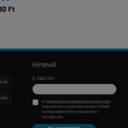
90 Ft
Hírlevél
E-Mail Cím
book
gram
Az
adatvédelmi és adatkezelési szabályzatot
megismertem, a személyes adataim hírlevél
küldése céljából történő kezeléséhez
hozzájárulok.