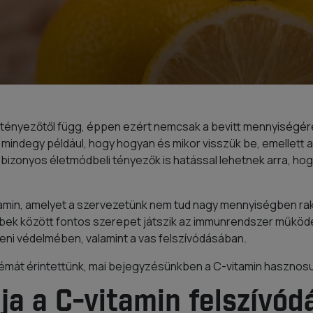
 tényezőtől függ, éppen ezért nemcsak a bevitt mennyiségér
 mindegy például, hogy hogyan és mikor visszük be, emellett 
bizonyos életmódbeli tényezők is hatással lehetnek arra, ho
itamin, amelyet a szervezetünk nem tud nagy mennyiségben ra
bbek között fontos szerepet játszik az immunrendszer műkö
beni védelmében, valamint a vas felszívódásában.
émát érintettünk, mai bejegyzésünkben a C-vitamin hasznosul
ja a C-vitamin felszívód