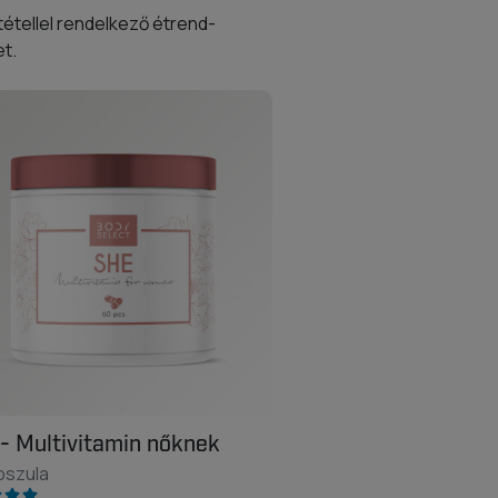
étellel rendelkező étrend-
t.
- Multivitamin nőknek
pszula