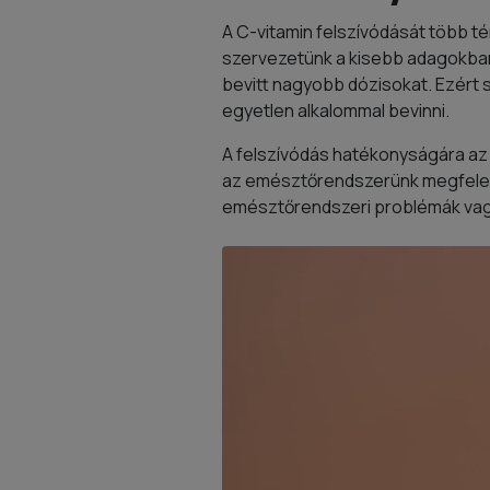
A C-vitamin felszívódását több té
szervezetünk a kisebb adagokban 
bevitt nagyobb dózisokat. Ezért 
egyetlen alkalommal bevinni.
A felszívódás hatékonyságára az e
az emésztőrendszerünk megfelelő
emésztőrendszeri problémák vagy