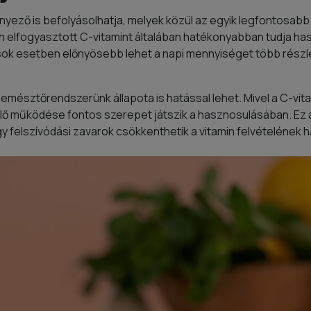
nyező is befolyásolhatja, melyek közül az egyik legfontosabb
elfogyasztott C-vitamint általában hatékonyabban tudja has
sok esetben előnyösebb lehet a napi mennyiséget több részle
mésztőrendszerünk állapota is hatással lehet. Mivel a C-vita
 működése fontos szerepet játszik a hasznosulásában. Ez az
 felszívódási zavarok csökkenthetik a vitamin felvételének 