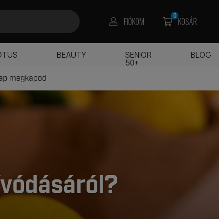
0
FIÓKOM
KOSÁR
OTUS
BEAUTY
SENIOR
BLOG
50+
nap megkapod
zívódásáról?