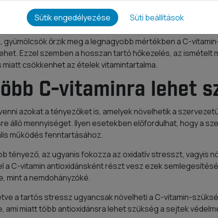
ztása, illetve a kíméletes konyhatechnológiai eljárások hozz
Sütik engedélyezése
Süti beállítások
son a szervezetünkbe a vitaminból.
 gyümölcsök őrzik meg a legnagyobb mértékben a C-vitamin-ta
lehet. Ezzel szemben a hosszan tartó hőkezelés, az ismételt 
miatt csökkenhet az ételek vitamintartalma.
több C-vitaminra lehet 
enni azokat a tényezőket is, amelyek növelhetik a szervezet
re álló mennyiséget. Ilyen esetekben előfordulhat, hogy a s
ális működés fenntartásához.
b tényező, az ugyanis fokozza az oxidatív stresszt, vagyis n
 a C-vitamin antioxidánsként részt vesz ezek semlegesítés
le, mint a nemdohányzóké.
lletve a tartós stressz ugyancsak növelheti a C-vitamin-szüksé
e, ami miatt több antioxidánsra lehet szükség a sejtek védel