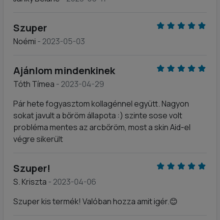
Szuper
Noémi
- 2023-05-03
Ajánlom mindenkinek
Tóth Tímea
- 2023-04-29
Pár hete fogyasztom kollagénnel együtt. Nagyon
sokat javult a bőröm állapota :) szinte sose volt
probléma mentes az arcbőröm, most a skin Aid-el
végre sikerült
Szuper!
S. Kriszta
- 2023-04-06
Szuper kis termék! Valóban hozza amit igér.😊