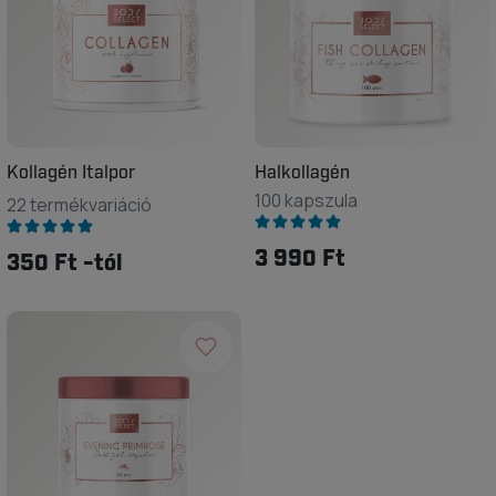
Kollagén Italpor
Halkollagén
100 kapszula
22 termékvariáció
3 990 Ft
350 Ft -tól