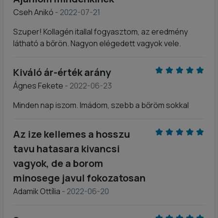
Cseh Anikó
- 2022-07-21
Szuper! Kollagén itallal fogyasztom, az eredmény
látható a bőrön. Nagyon elégedett vagyok vele.
Kiváló ár-érték arány
Ágnes Fekete
- 2022-06-23
Minden nap iszom. Imádom, szebb a bőröm sokkal
Az ize kellemes a hosszu
tavu hatasara kivancsi
vagyok, de a borom
minosege javul fokozatosan
Adamik Ottília
- 2022-06-20