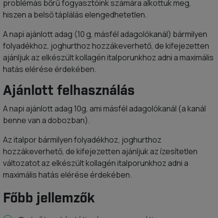
problémás bőrű fogyasztóink számára alkottuk meg,
hiszen a belső táplálás elengedhetetlen.
A napi ajánlott adag (10 g, másfél adagolókanál) bármilyen
folyadékhoz, joghurthoz hozzákeverhető, de kifejezetten
ajánljuk az elkészült kollagén italporunkhoz adni a maximális
hatás elérése érdekében.
Ajánlott felhasználás
A napi ajánlott adag 10g, ami másfél adagolókanál (a kanál
benne van a dobozban).
Az italpor bármilyen folyadékhoz, joghurthoz
hozzákeverhető, de kifejezetten ajánljuk az ízesítetlen
változatot az elkészült kollagén italporunkhoz adni a
maximális hatás elérése érdekében.
Főbb jellemzők