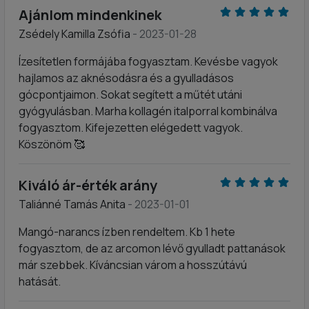
Ajánlom mindenkinek
Zsédely Kamilla Zsófia
- 2023-01-28
Ízesítetlen formájába fogyasztam. Kevésbe vagyok
hajlamos az aknésodásra és a gyulladásos
gócpontjaimon. Sokat segített a műtét utáni
gyógyulásban. Marha kollagén italporral kombinálva
fogyasztom. Kifejezetten elégedett vagyok.
Köszönöm 🥰
Kiváló ár-érték arány
Taliánné Tamás Anita
- 2023-01-01
Mangó-narancs ízben rendeltem. Kb 1 hete
fogyasztom, de az arcomon lévő gyulladt pattanások
már szebbek. Kíváncsian várom a hosszútávú
hatását.