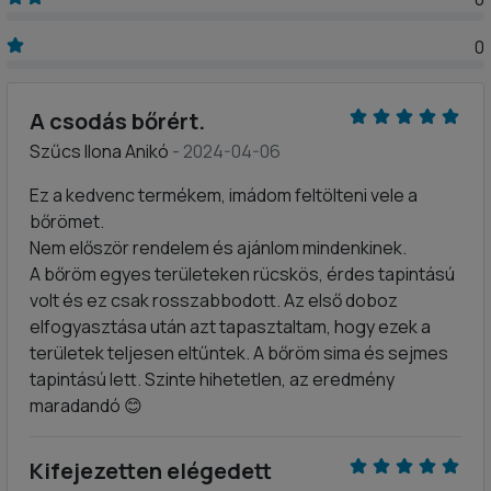
0
A csodás bőrért.
Szűcs Ilona Anikó
- 2024-04-06
Ez a kedvenc termékem, imádom feltölteni vele a
bőrömet.
Nem először rendelem és ajánlom mindenkinek.
A bőröm egyes területeken rücskös, érdes tapintású
volt és ez csak rosszabbodott. Az első doboz
elfogyasztása után azt tapasztaltam, hogy ezek a
területek teljesen eltűntek. A bőröm sima és sejmes
tapintású lett. Szinte hihetetlen, az eredmény
maradandó 😊
Kifejezetten elégedett