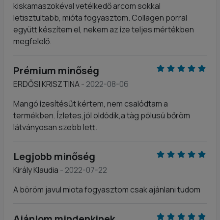
kiskamaszokéval vetélkedő arcom sokkal
letisztultabb, mióta fogyasztom. Collagen porral
együtt készítem el, nekem az íze teljes mértékben
megfelelő.
Prémium minőség
ERDŐSI KRISZTINA
- 2022-08-06
Mangó ízesítésűt kértem, nem csalódtam a
termékben. Ízletes,jól oldódik,a tàg pólusú bőröm
látványosan szebb lett.
Legjobb minőség
Király Klaudia
- 2022-07-22
A böröm javul miota fogyasztom csak ajánlani tudom
Ajánlom mindenkinek