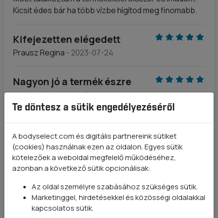
Kicsit édes bár ha több vízbe hígítod meg finomabb.
Kifejezetten elégedett
Prausz Regina
- 2023-07-24
Nagyon jó a termék észre
vettem hogy múlnak a
Te döntesz a sütik engedélyezéséről
lábamon a combon a
hajszál.erek.továbbra is
A bodyselect.com és digitális partnereink sütiket
rendelni fogom üdvözlettel
(cookies) használnak ezen az oldalon. Egyes sütik
Papp Sándorné.
kötelezőek a weboldal megfelelő működéséhez,
Papp Sándorné
- 2023-07-20
azonban a következő sütik opcionálisak:
Az oldal személyre szabásához szükséges sütik.
Kiváló ár-érték arány
Marketinggel, hirdetésekkel és közösségi oldalakkal
kapcsolatos sütik.
Leitner Tímea
- 2023-07-01