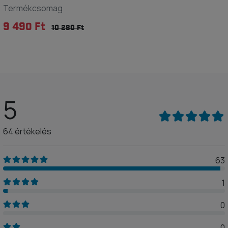
Termékcsomag
9 490 Ft
10 280 Ft
5
64 értékelés
63
1
0
0