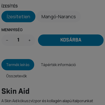
ÍZESÍTÉS
Ízesítetlen
Mangó-Narancs
MENNYISÉG
KOSÁRBA
Termék leírás
Tápérték információ
Összetevők
Skin Aid
A Skin Aid kókuszvízpor és kollagén alapú italporunkat