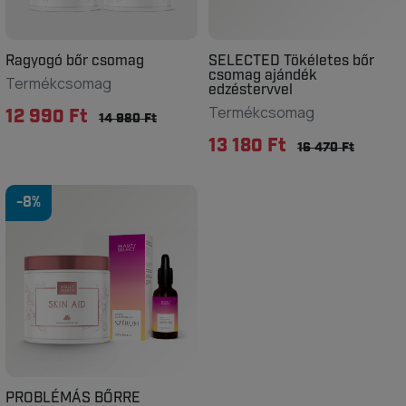
Ragyogó bőr csomag
SELECTED Tökéletes bőr
csomag ajándék
Termékcsomag
edzéstervvel
Termékcsomag
12 990 Ft
14 980 Ft
13 180 Ft
16 470 Ft
-8%
PROBLÉMÁS BŐRRE