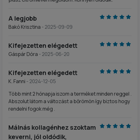
A legjobb
Bakó Krisztina
- 2025-09-09
Kifejezetten elégedett
Gáspár Dóra
- 2025-06-20
Kifejezetten elégedett
K. Fanni
- 2024-12-05
Több mint 2 hónapja iszom a terméket minden reggel .
Abszolut látom a változást a bőrömön így biztos hogy
rendelni fogok még .
Málnás kollagénhez szoktam
keverni, jól oldódik,