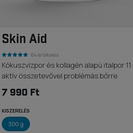
Skin Aid
64 értékelés
Kókuszvízpor és kollagén alapú italpor 11
aktív összetevővel problémás bőrre
7 990 Ft
KISZERELÉS
300 g