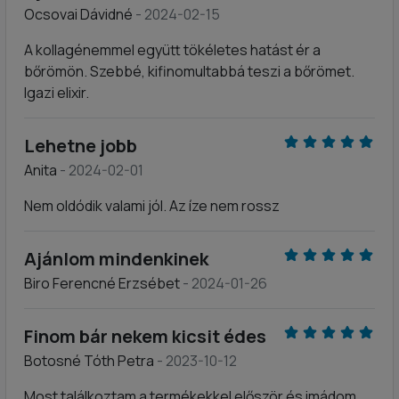
Ocsovai Dávidné
- 2024-02-15
A kollagénemmel együtt tökéletes hatást ér a
bőrömön. Szebbé, kifinomultabbá teszi a bőrömet.
Igazi elixir.
Lehetne jobb
Anita
- 2024-02-01
Nem oldódik valami jól. Az íze nem rossz
Ajánlom mindenkinek
Biro Ferencné Erzsébet
- 2024-01-26
Finom bár nekem kicsit édes
Botosné Tóth Petra
- 2023-10-12
Most találkoztam a termékekkel először és imádom.