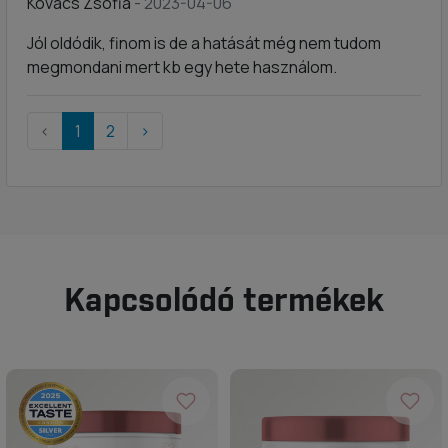
Kovács Zsófia
- 2023-04-06
Jól oldódik, finom is de a hatását még nem tudom
megmondani mert kb egy hete használom.
‹
1
2
›
Kapcsolódó termékek