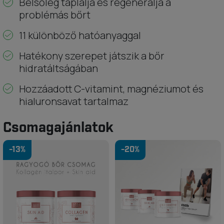
Belsőleg táplálja és regenerálja a
problémás bőrt
11 különböző hatóanyaggal
Hatékony szerepet játszik a bőr
hidratáltságában
Hozzáadott C-vitamint, magnéziumot és
hialuronsavat tartalmaz
Csomagajánlatok
-13%
-20%