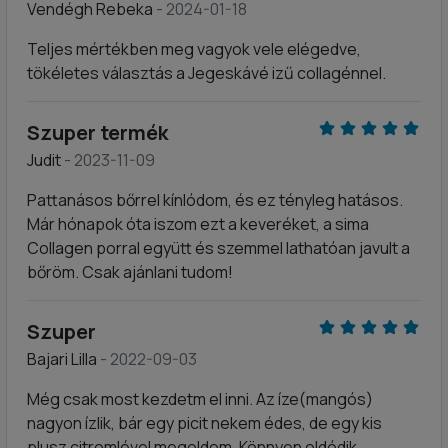
Vendégh Rebeka
- 2024-01-18
Teljes mértékben meg vagyok vele elégedve,
tökéletes választás a Jegeskávé izű collagénnel.
Szuper termék
Judit
- 2023-11-09
Pattanásos bőrrel kínlódom, és ez tényleg hatásos.
Már hónapok óta iszom ezt a keveréket, a sima
Collagen porral együtt és szemmel lathatóan javult a
bőröm. Csak ajánlani tudom!
Szuper
Bajari Lilla
- 2022-09-03
Még csak most kezdetm el inni. Az íze(mangós)
nagyon ízlik, bár egy picit nekem édes, de egy kis
plusz citromlével megoldom. Könnyen oldódik.