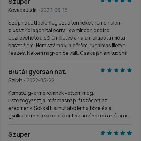
Szuper
Kovács Judit
- 2022-06-16
Szép napot! Jelenleg ezt a terméket kombinálom
plussz Kollagén ital porral, de minden esetre
észrevehető a bőröm illetve a hajam állapota mióta
használom. Nem szárad ki a bőröm, rugalmas illetve
feszes. Nekem nagyon be vált. Csak ajánlani tudom!
Brutál gyorsan hat.
Szilvia
- 2022-05-22
Kamasz gyermekemnek vettem meg.
Este fogyasztja, már másnap látszódott az
eredmény. Sokkal kisimultabb lett a bőre és a
gyulladás mértéke csökkent az arcán is és a hátán is.
Szuper