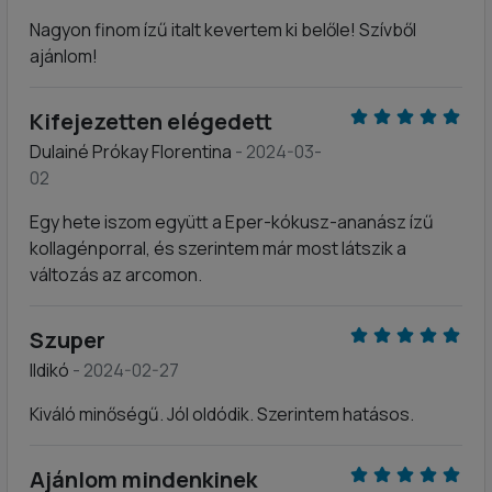
Nagyon finom ízű italt kevertem ki belőle! Szívből
ajánlom!
Kifejezetten elégedett
Dulainé Prókay Florentina
- 2024-03-
02
Egy hete iszom együtt a Eper-kókusz-ananász ízű
kollagénporral, és szerintem már most látszik a
változás az arcomon.
Szuper
Ildikó
- 2024-02-27
Kiváló minőségű. Jól oldódik. Szerintem hatásos.
Ajánlom mindenkinek