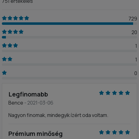
751 értékelés
729
20
1
1
0
Legfinomabb
Bence
- 2021-03-06
Nagyon finomak, mindegyik ízért oda voltam.
Prémium minőség