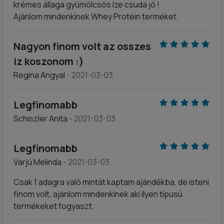
krémes állaga gyümölcsös íze csuda jó !
Ajánlom mindenkinek Whey Protein terméket.
Nagyon finom volt az osszes
iz koszonom :)
Regina Angyal
- 2021-03-03
Legfinomabb
Schiszler Anita
- 2021-03-03
Legfinomabb
Varjú Melinda
- 2021-03-03
Csak 1 adagra való mintát kaptam ajándékba, de isteni
finom volt, ajánlom mindenkinek aki ilyen típusú
termékeket fogyaszt.