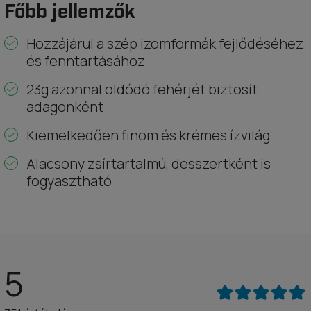
Főbb jellemzők
Hozzájárul a szép izomformák fejlődéséhez
és fenntartásához
23g azonnal oldódó fehérjét biztosít
adagonként
Kiemelkedően finom és krémes ízvilág
Alacsony zsírtartalmú, desszertként is
fogyasztható
5