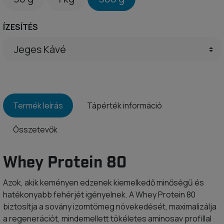
ÍZESÍTÉS
Termék leírás
Tápérték információ
Összetevők
Whey Protein 80
Azok, akik keményen edzenek kiemelkedő minőségű és
hatékonyabb fehérjét igényelnek. A Whey Protein 80
biztosítja a sovány izomtömeg növekedését, maximalizálja
a regenerációt, mindemellett tökéletes aminosav profillal