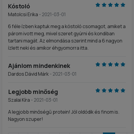
Kóstoló
Matolcsi Erika
- 2021-03-01
6 féle ízben kaptuk meg a kóstoló csomagot, amiket a
párom ivott meg, mivel szeret gyúrni és kondiban
tartani magát. Az elmondása szerint mind a 6 nagyon
ízlett neki és amikor éhgyomorra itta.
Ajánlom mindenkinek
Dardos Dávid Márk
- 2021-03-01
Legjobb minőség
Szalai Kíra
- 2021-03-01
A legjobb minőségű protein! Jól oldódik és finom is.
Nagyon szuper!