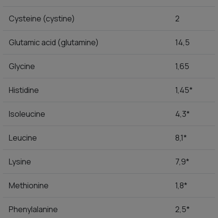
Cysteine (cystine)
2
Glutamic acid (glutamine)
14,5
Glycine
1,65
Histidine
1,45*
Isoleucine
4,3*
Leucine
8,1*
Lysine
7,9*
Methionine
1,8*
Phenylalanine
2,5*