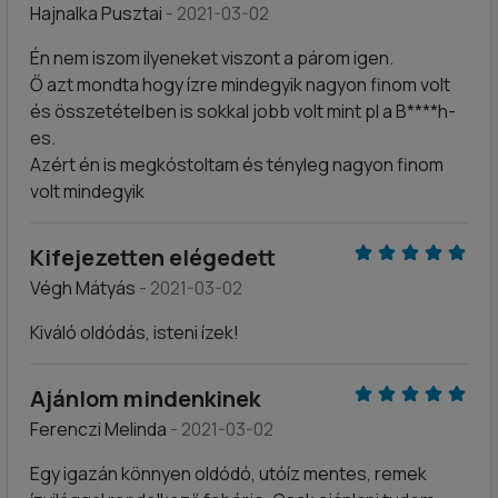
Hajnalka Pusztai
- 2021-03-02
Én nem iszom ilyeneket viszont a párom igen.
Ő azt mondta hogy ízre mindegyik nagyon finom volt
és összetételben is sokkal jobb volt mint pl a B****h-
es.
Azért én is megkóstoltam és tényleg nagyon finom
volt mindegyik
Kifejezetten elégedett
Végh Mátyás
- 2021-03-02
Kiváló oldódás, isteni ízek!
Ajánlom mindenkinek
Ferenczi Melinda
- 2021-03-02
Egy igazán könnyen oldódó, utóíz mentes, remek