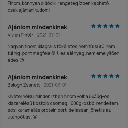
Finom, könnyen oldódik, rengeteg ízben kapható,
csak ajànlani tudom!
Ajánlom mindenkinek
Vivien Pintér
- 2021-03-01
Nagyon finom,állagra is tökéletes,nem túl sűrű,nem
túl híg ,pont megfelelő!!!, és a lényeg ,nem émelyítően
édes 😉
Ajánlom mindenkinek
Balogh Zsanett
- 2021-03-01
Kivétel nélkül minden ízben finom volt a 6x30g-os
kiszerelésű kóstoló csomag. 1000g-osból rendeltem
sós-karamellás protein port, de lassan jöhet is az
utánpótlás. 🤗