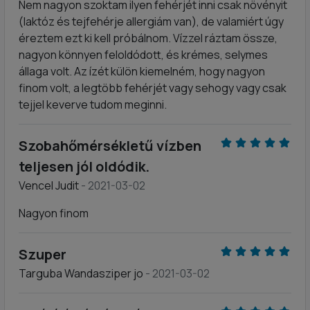
Nem nagyon szoktam ilyen fehérjét inni csak növényit
(laktóz és tejfehérje allergiám van), de valamiért úgy
éreztem ezt ki kell próbálnom. Vízzel ráztam össze,
nagyon könnyen feloldódott, és krémes, selymes
állaga volt. Az ízét külön kiemelném, hogy nagyon
finom volt, a legtöbb fehérjét vagy sehogy vagy csak
tejjel keverve tudom meginni.
Szobahőmérsékletű vízben
teljesen jól oldódik.
Vencel Judit
- 2021-03-02
Nagyon finom
Szuper
Targuba Wandasziper jo
- 2021-03-02