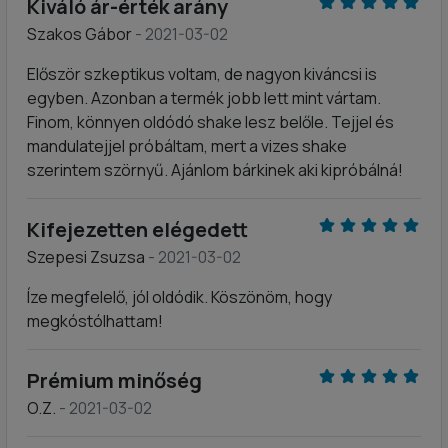
Kiváló ár-érték arány
Szakos Gábor
- 2021-03-02
Először szkeptikus voltam, de nagyon kiváncsi is
egyben. Azonban a termék jobb lett mint vártam.
Finom, könnyen oldódó shake lesz belőle. Tejjel és
mandulatejjel próbáltam, mert a vizes shake
szerintem szörnyű. Ajánlom bárkinek aki kipróbálná!
Kifejezetten elégedett
Szepesi Zsuzsa
- 2021-03-02
Íze megfelelő, jól oldódik. Köszönöm, hogy
megkóstólhattam!
Prémium minőség
O.Z.
- 2021-03-02