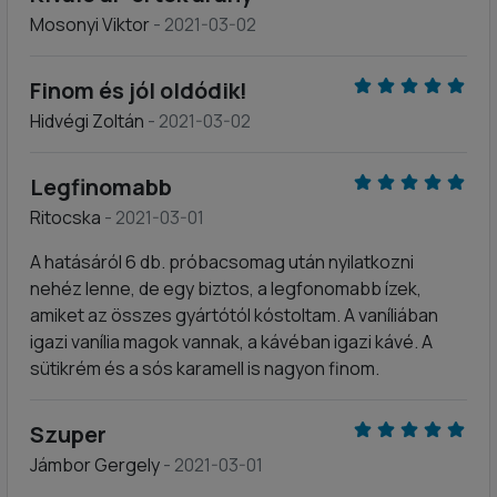
Mosonyi Viktor
- 2021-03-02
Finom és jól oldódik!
Hidvégi Zoltán
- 2021-03-02
Legfinomabb
Ritocska
- 2021-03-01
A hatásáról 6 db. próbacsomag után nyilatkozni
nehéz lenne, de egy biztos, a legfonomabb ízek,
amiket az összes gyártótól kóstoltam. A vaníliában
igazi vanília magok vannak, a kávéban igazi kávé. A
sütikrém és a sós karamell is nagyon finom.
Szuper
Jámbor Gergely
- 2021-03-01