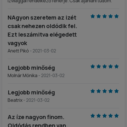
ízvilággal rendelkező fehérje. Csak ajánlani tudom.
NAgyon szeretem az izét
csak nehezen oldódik fel.
Ezt leszámitva elégedett
vagyok
Anett Pikó
- 2021-03-02
Legjobb minőség
Molnár Mónika
- 2021-03-02
Legjobb minőség
Beatrix
- 2021-03-02
Az íze nagyon finom.
Oldódás rendben van.