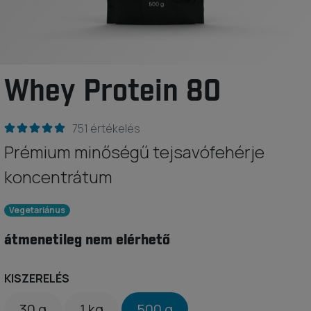
Whey Protein 80
751 értékelés
Prémium minőségű tejsavófehérje
koncentrátum
Vegetariánus
átmenetileg nem elérhető
KISZERELÉS
30 g
1 kg
500 g