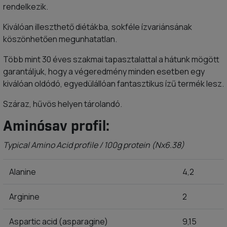
rendelkezik.
Kiválóan illeszthető diétákba, sokféle ízvariánsának
köszönhetően megunhatatlan.
Több mint 30 éves szakmai tapasztalattal a hátunk mögött
garantáljuk, hogy a végeredmény minden esetben egy
kiválóan oldódó, egyedülállóan fantasztikus ízű termék lesz.
Száraz, hűvös helyen tárolandó.
Aminósav profil:
Typical Amino Acid profile / 100g protein (Nx6.38)
Alanine
4,2
Arginine
2
Aspartic acid (asparagine)
9,15