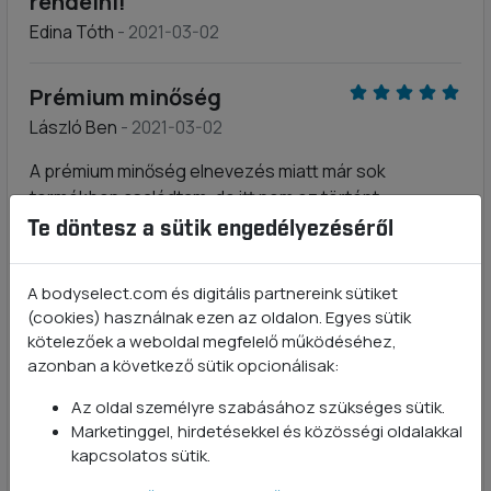
rendelni!
Edina Tóth
- 2021-03-02
Prémium minőség
László Ben
- 2021-03-02
A prémium minőség elnevezés miatt már sok
termékben csalódtam, de itt nem ez történt.
Kíváló oldódás, finom ízek ( már többet kipróbáltam )
Te döntesz a sütik engedélyezéséről
mellett a lényeg sem maradt el.
Edzés után érzem ahogy "betölt".
A bodyselect.com és digitális partnereink sütiket
Az emésztés során nem jelentkezett diszkomfort
(cookies) használnak ezen az oldalon. Egyes sütik
érzet ( se puffadás, se hasmenés).
kötelezőek a weboldal megfelelő működéséhez,
Bevált.
azonban a következő sütik opcionálisak:
Az oldal személyre szabásához szükséges sütik.
jó termék...
Marketinggel, hirdetésekkel és közösségi oldalakkal
Kovács Imre
- 2021-03-02
kapcsolatos sütik.