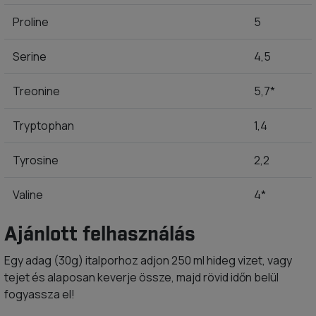
Proline
5
Serine
4,5
Treonine
5,7*
Tryptophan
1,4
Tyrosine
2,2
Valine
4*
Ajánlott felhasználás
Egy adag (30g) italporhoz adjon 250 ml hideg vizet, vagy
tejet és alaposan keverje össze, majd rövid időn belül
fogyassza el!