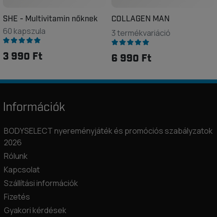
SHE - Multivitamin nőknek
COLLAGEN MAN
60 kapszula
3 termékvariáció
3 990 Ft
6 990 Ft
Információk
BODYSELECT nyereményjáték és promóciós szabályzatok
2026
Rólunk
Kapcsolat
Szállítási információk
Fizetés
Gyakori kérdések