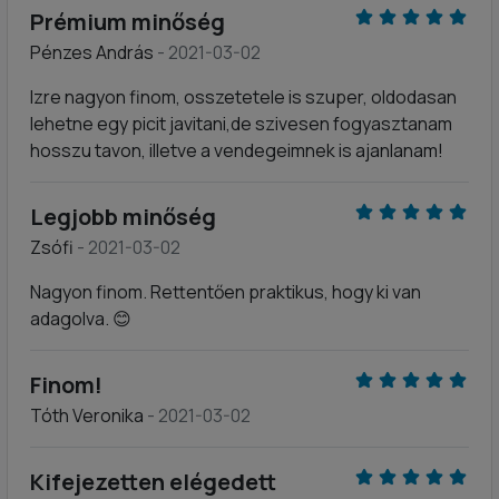
Prémium minőség
Pénzes András
- 2021-03-02
Izre nagyon finom, osszetetele is szuper, oldodasan
lehetne egy picit javitani,de szivesen fogyasztanam
hosszu tavon, illetve a vendegeimnek is ajanlanam!
Legjobb minőség
Zsófi
- 2021-03-02
Nagyon finom. Rettentően praktikus, hogy ki van
adagolva. 😊
Finom!
Tóth Veronika
- 2021-03-02
Kifejezetten elégedett