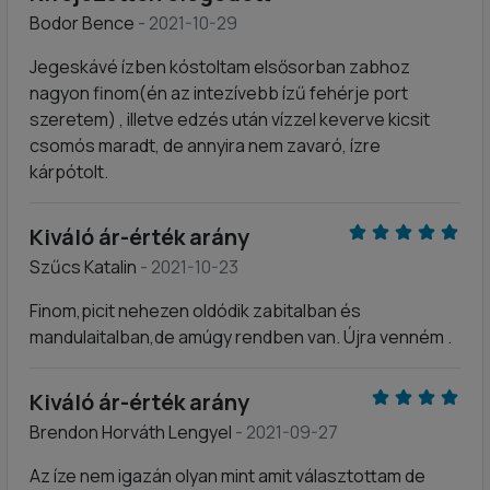
Bodor Bence
- 2021-10-29
Jegeskávé ízben kóstoltam elsősorban zabhoz
nagyon finom(én az intezívebb ízű fehérje port
szeretem) , illetve edzés után vízzel keverve kicsit
csomós maradt, de annyira nem zavaró, ízre
kárpótolt.
Kiváló ár-érték arány
Szűcs Katalin
- 2021-10-23
Finom,picit nehezen oldódik zabitalban és
mandulaitalban,de amúgy rendben van. Újra venném .
Kiváló ár-érték arány
Brendon Horváth Lengyel
- 2021-09-27
Az íze nem igazán olyan mint amit választottam de