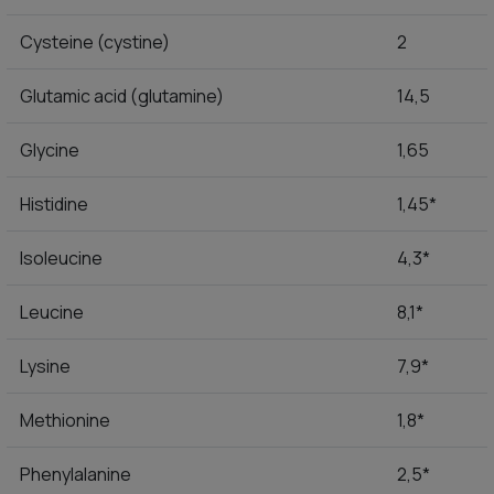
Cysteine (cystine)
2
Glutamic acid (glutamine)
14,5
Glycine
1,65
Histidine
1,45*
Isoleucine
4,3*
Leucine
8,1*
Lysine
7,9*
Methionine
1,8*
Phenylalanine
2,5*