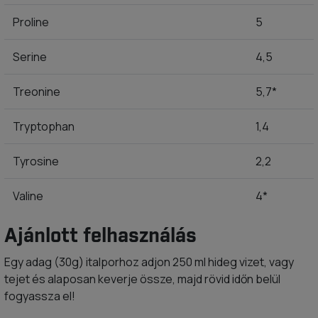
Proline
5
Serine
4,5
Treonine
5,7*
Tryptophan
1,4
Tyrosine
2,2
Valine
4*
Ajánlott felhasználás
Egy adag (30g) italporhoz adjon 250 ml hideg vizet, vagy
tejet és alaposan keverje össze, majd rövid időn belül
fogyassza el!