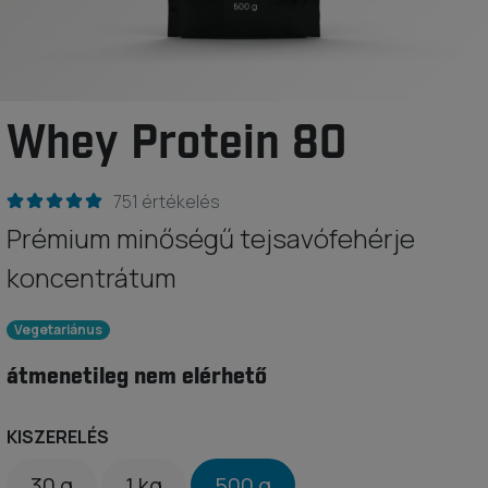
Whey Protein 80
751 értékelés
Prémium minőségű tejsavófehérje
koncentrátum
Vegetariánus
átmenetileg nem elérhető
KISZERELÉS
30 g
1 kg
500 g