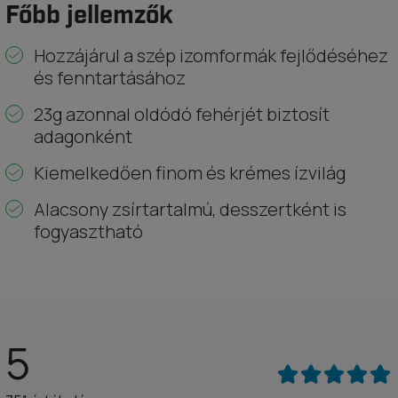
Főbb jellemzők
Hozzájárul a szép izomformák fejlődéséhez
és fenntartásához
23g azonnal oldódó fehérjét biztosít
adagonként
Kiemelkedően finom és krémes ízvilág
Alacsony zsírtartalmú, desszertként is
fogyasztható
5