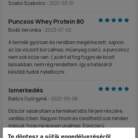
Szabó Szabolcs
- 2021-03-01
Puncsos Whey Protein 80
Bodó Veronika
- 2023-07-02
A termék gyorsan és rendben megérkezett, sajnos
az íze viszont borzalmas, műanyag szerű, a puncshoz
nem sok köze van :( azért el fog fogyni de kicsit
lassabban, nem rég rendeltem, így a hatásáról
később tudok nyilatkozni.
Ismerkedés
Balázs Györgyné
- 2022-09-08
Először vásároltam a terméket idős férjem részére,
vaníliás ízben. Nagyon finom és ízesíthető sok minden
mással, hogy ne legyen unalmas. Egyszerű
elkészíteni, bár adagoló kanál hasznos lenne a
Te döntesz a sütik engedélyezéséről