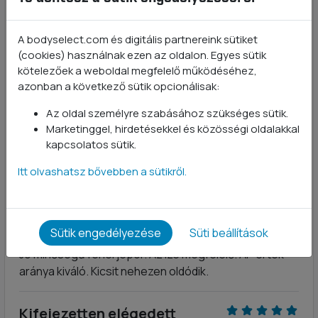
zacskóban.
A bodyselect.com és digitális partnereink sütiket
A kávé ízt nem ajánlom :(
(cookies) használnak ezen az oldalon. Egyes sütik
Marci
- 2022-02-10
kötelezőek a weboldal megfelelő működéséhez,
azonban a következő sütik opcionálisak:
Szerencse hogy csak 2*30g-os kávésat rendeltem.
Sajnos borzasztóan gagyi instant kávé íze van és
Az oldal személyre szabásához szükséges sütik.
Marketinggel, hirdetésekkel és közösségi oldalakkal
nem is édes. Alig bírtam meginni. Azt hittem ez olyan
kapcsolatos sütik.
lesz mint a többi termék mert azok prémium
minőségűek de ilyet soha többet nem rendelek.
Itt olvashatsz bővebben a sütikről.
Elégedett vásárló
Vásárló
- 2022-01-13
Sütik engedélyezése
Süti beállítások
Jó minőségű fehérjepor. Az íze megfelelő. Ár-érték
aránya kiváló. Kicsit nehezen oldódik.
Kifejezetten elégedett