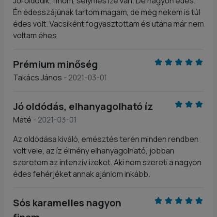
Jól oldódik, finom, selymes íze van. De nagyon édes.
Én édesszájúnak tartom magam, de még nekem is túl
édes volt. Vacsiként fogyasztottam és utána már nem
voltam éhes.
Prémium minőség
Takács János
- 2021-03-01
Jó oldódás, elhanyagolható íz
Máté
- 2021-03-01
Az oldódása kiváló, emésztés terén minden rendben
volt vele, az íz élmény elhanyagolható, jobban
szeretem az intenzív ízeket. Aki nem szereti a nagyon
édes fehérjéket annak ajánlom inkább.
Sós karamelles nagyon