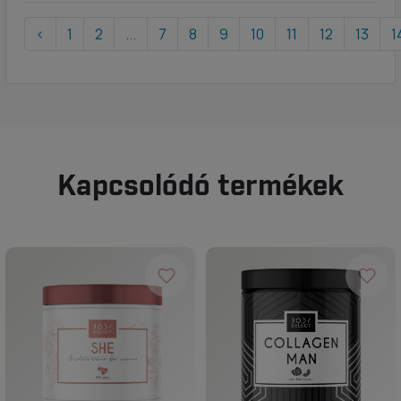
‹
1
2
...
7
8
9
10
11
12
13
1
Kapcsolódó termékek