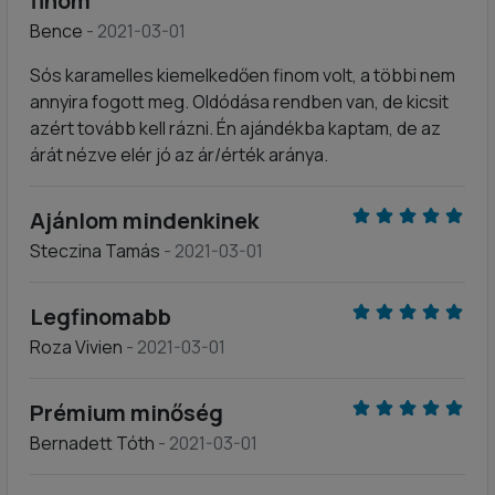
finom
Bence
- 2021-03-01
Sós karamelles kiemelkedően finom volt, a többi nem
annyira fogott meg. Oldódása rendben van, de kicsit
azért tovább kell rázni. Én ajándékba kaptam, de az
árát nézve elér jó az ár/érték aránya.
Ajánlom mindenkinek
Steczina Tamás
- 2021-03-01
Legfinomabb
Roza Vivien
- 2021-03-01
Prémium minőség
Bernadett Tóth
- 2021-03-01