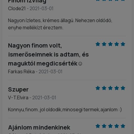
Finom ízvilág
Clode21
- 2021-03-01
Nagyon ízletes, krémes állagú. Nehezen oldódó,
enyhe mellékízt éreztem.
Nagyon finom volt,
ismerőseimnek is adtam, és
maguktól megdicsérték☺️
Farkas Réka
- 2021-03-01
Szuper
V-T.Elvira
- 2021-03-01
Konnyu,finom ,jol oldodik,minosegi termek,ajanlom :)
Ajánlom mindenkinek