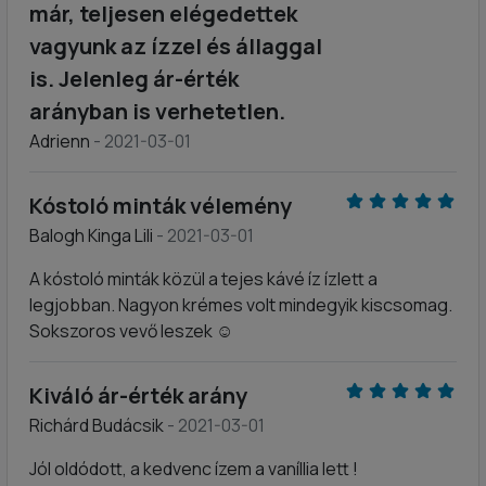
már, teljesen elégedettek
vagyunk az ízzel és állaggal
is. Jelenleg ár-érték
arányban is verhetetlen.
Adrienn
- 2021-03-01
Kóstoló minták vélemény
Balogh Kinga Lili
- 2021-03-01
A kóstoló minták közül a tejes kávé íz ízlett a
legjobban. Nagyon krémes volt mindegyik kiscsomag.
Sokszoros vevő leszek ☺️
Kiváló ár-érték arány
Richárd Budácsik
- 2021-03-01
Jól oldódott, a kedvenc ízem a vaníllia lett !