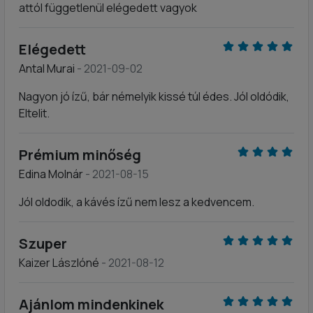
attól függetlenül elégedett vagyok
Elégedett
Antal Murai
- 2021-09-02
Nagyon jó ízű, bár némelyik kissé túl édes. Jól oldódik,
Eltelit.
Prémium minőség
Edina Molnár
- 2021-08-15
Jól oldodik, a kávés ízű nem lesz a kedvencem.
Szuper
Kaizer Lászlóné
- 2021-08-12
Ajánlom mindenkinek