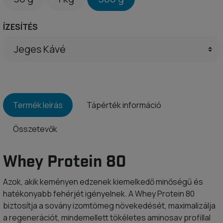
ÍZESÍTÉS
Termék leírás
Tápérték információ
Összetevők
Whey Protein 80
Azok, akik keményen edzenek kiemelkedő minőségű és
hatékonyabb fehérjét igényelnek. A Whey Protein 80
biztosítja a sovány izomtömeg növekedését, maximalizálja
a regenerációt, mindemellett tökéletes aminosav profillal