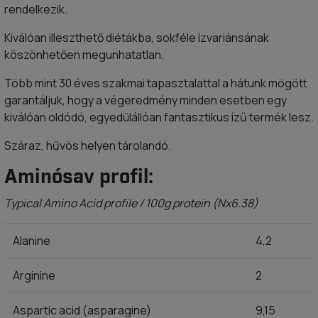
rendelkezik.
Kiválóan illeszthető diétákba, sokféle ízvariánsának
köszönhetően megunhatatlan.
Több mint 30 éves szakmai tapasztalattal a hátunk mögött
garantáljuk, hogy a végeredmény minden esetben egy
kiválóan oldódó, egyedülállóan fantasztikus ízű termék lesz.
Száraz, hűvös helyen tárolandó.
Aminósav profil:
Typical Amino Acid profile / 100g protein (Nx6.38)
Alanine
4,2
Arginine
2
Aspartic acid (asparagine)
9,15