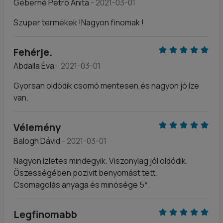
Géberné Petró Anita
- 2021-03-01
Szuper termékek !Nagyon finomak !
Fehérje.
Abdalla Éva
- 2021-03-01
Gyorsan oldódik csomó mentesen,és nagyon jó íze
van.
Vélemény
Balogh Dávid
- 2021-03-01
Nagyon ízletes mindegyik. Viszonylag jól oldódik.
Öszességében pozivit benyomást tett.
Csomagolás anyaga és minösége 5*.
Legfinomabb