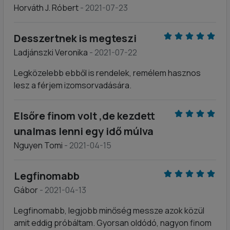
Horváth J. Róbert
- 2021-07-23
Desszertnek is megteszi
Ladjánszki Veronika
- 2021-07-22
Legközelebb ebből is rendelek, remélem hasznos
lesz a férjem izomsorvadására.
Elsőre finom volt ,de kezdett
unalmas lenni egy idő múlva
Nguyen Tomi
- 2021-04-15
Legfinomabb
Gábor
- 2021-04-13
Legfinomabb, legjobb minőség messze azok közül
amit eddig próbáltam. Gyorsan oldódó, nagyon finom