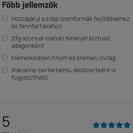
Főbb jellemzők
Hozzájárul a szép izomformák fejlődéséhez
és fenntartásához
23g azonnal oldódó fehérjét biztosít
adagonként
Kiemelkedően finom és krémes ízvilág
Alacsony zsírtartalmú, desszertként is
fogyasztható
5