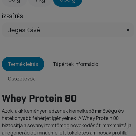
ÍZESÍTÉS
Termék leírás
Tápérték információ
Összetevők
Whey Protein 80
Azok, akik keményen edzenek kiemelkedő minőségű és
hatékonyabb fehérjét igényelnek. A Whey Protein 80
biztosítja a sovány izomtömeg növekedését, maximalizálja
a regenerációt, mindemellett tökéletes aminosav profillal