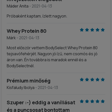
Máder Anita
- 2021-04-13
Próbaként kaptam, ízlett nagyon.
Whey Protein 80
Márk
- 2021-04-13
Most először vettem BodySelect Whey Protein 80
tejsavófehérjét. Nagyon jó ízű, nem csomós és jó
áron van. Én továbbra is maradok ennél és a
BodySelectnél.
Prémium minőség
Kisfaludy Ibolya
- 2021-04-13
Szuper :-) eddig a vaníliásat
és a puncsosat bontottam