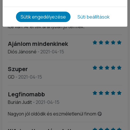
Brigitta
- 2021-04-15
Sütik engedélyezése
Süti beállítások
Kedvencem a vaníliás ízesítésű termék, nagyon finom
íze van. Ár érték arányban jó termék.
Ajánlom mindenkinek
Diós Jánosné
- 2021-04-15
Szuper
GD
- 2021-04-15
Legfinomabb
Burián Judit
- 2021-04-15
Nagyon jól oldódik és eszméletlenül finom 😋