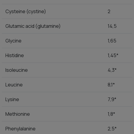
Cysteine (cystine)
2
Glutamic acid (glutamine)
14,5
Glycine
1,65
Histidine
1,45*
Isoleucine
4,3*
Leucine
8,1*
Lysine
7,9*
Methionine
1,8*
Phenylalanine
2,5*