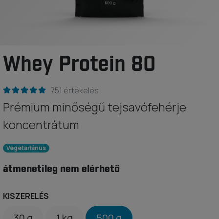
Whey Protein 80
751 értékelés
Prémium minőségű tejsavófehérje
koncentrátum
Vegetariánus
átmenetileg nem elérhető
KISZERELÉS
30 g
1 kg
500 g