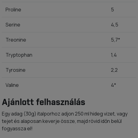
Proline
5
Serine
4,5
Treonine
5,7*
Tryptophan
1,4
Tyrosine
2,2
Valine
4*
Ajánlott felhasználás
Egy adag (30g) italporhoz adjon 250 ml hideg vizet, vagy
tejet és alaposan keverje össze, majd rövid időn belül
fogyassza el!