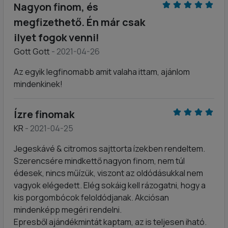
Nagyon finom, és
megfizethető. Én már csak
ilyet fogok venni!
Gott Gott
- 2021-04-26
Az egyik legfinomabb amit valaha ittam, ajánlom
mindenkinek!
Ízre finomak
KR
- 2021-04-25
Jegeskávé & citromos sajttorta ízekben rendeltem.
Szerencsére mindkettő nagyon finom, nem túl
édesek, nincs műízük, viszont az oldódásukkal nem
vagyok elégedett. Elég sokáig kell rázogatni, hogy a
kis porgombócok feloldódjanak. Akciósan
mindenképp megéri rendelni.
Epresből ajándékmintát kaptam, az is teljesen iható.