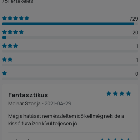
751 értékelés
729
20
1
1
0
Fantasztikus
Molnár Szonja
- 2021-04-29
Még a hatását nem észleltem idő kell még neki de a
kissé fura ízen kívül teljesen jó