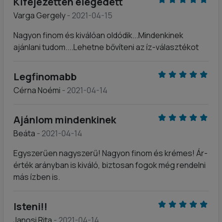
Kifejezetten elégedett
Varga Gergely
- 2021-04-15
Nagyon finom és kiválóan oldódik...Mindenkinek
ajánlani tudom....Lehetne bővíteni az íz-választékot
Legfinomabb
Cérna Noémi
- 2021-04-14
Ajánlom mindenkinek
Beáta
- 2021-04-14
Egyszerűen nagyszerű! Nagyon finom és krémes! Ár-
érték arányban is kiváló, biztosan fogok még rendelni
más ízben is.
Isteni!!
Janosi Rita
- 2021-04-14