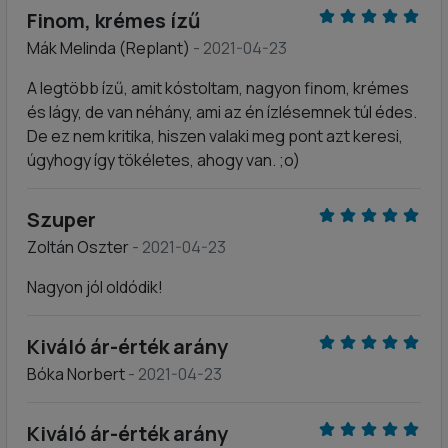
Finom, krémes ízű
Mák Melinda (Replant)
- 2021-04-23
A legtöbb ízű, amit kóstoltam, nagyon finom, krémes
és lágy, de van néhány, ami az én ízlésemnek túl édes.
De ez nem kritika, hiszen valaki meg pont azt keresi,
úgyhogy így tökéletes, ahogy van. ;o)
Szuper
Zoltán Oszter
- 2021-04-23
Nagyon jól oldódik!
Kiváló ár-érték arány
Bóka Norbert
- 2021-04-23
Kiváló ár-érték arány