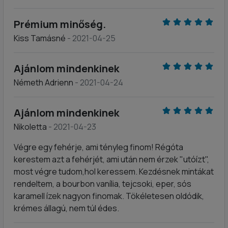
Prémium minőség.
Kiss Tamásné
- 2021-04-25
Ajánlom mindenkinek
Németh Adrienn
- 2021-04-24
Ajánlom mindenkinek
Nikoletta
- 2021-04-23
Végre egy fehérje, ami tényleg finom! Régóta
kerestem azt a fehérjét, ami után nem érzek "utóízt",
most végre tudom,hol keressem. Kezdésnek mintákat
rendeltem, a bourbon vanília, tejcsoki, eper, sós
karamell ízek nagyon finomak. Tökéletesen oldódik,
krémes állagú, nem túl édes.