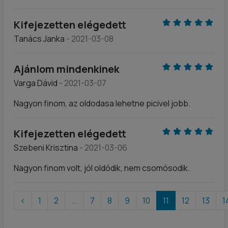
Kifejezetten elégedett
Tanács Janka
- 2021-03-08
Ajánlom mindenkinek
Varga Dávid
- 2021-03-07
Nagyon finom, az oldodasa lehetne picivel jobb.
Kifejezetten elégedett
Szebeni Krisztina
- 2021-03-06
Nagyon finom volt, jól oldódik, nem csomósodik.
‹
1
2
...
7
8
9
10
11
12
13
1