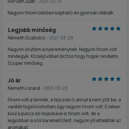
Horváth Judit
- 2021-03-31
Nagyon finom ízekben kapható és gyorsan oldódik.
Legjobb minőség
Németh Szabolcs
- 2021-03-29
Nagyon örültem a nyereménynek. Nagyon finom volt
mindegyik. Közeljövőben biztos hogy fogok rendelmi.
Szuper minőség.
Jó ár
Németh Loránd
- 2021-03-23
Finom volt a termék, a tejcsoki íz annyira nem jött be, a
vaníliát tejjel kóstoltam úgy nagyon finom volt. Ezeken
kívül a puncs és tejeskávé is finom volt, de a
legjobban a sós karamell ízlett, nagyon jól eltalálták az
aromákat.