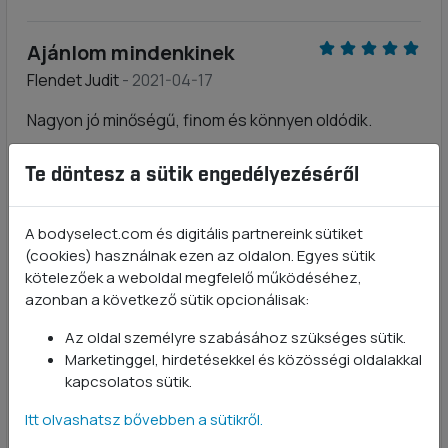
Ajánlom mindenkinek
Flendet Judit
- 2021-04-17
Nagyon jó minőségű, finom és könnyen oldódik.
Te döntesz a sütik engedélyezéséről
Kifejezetten elégedett
Nagy Ágnes
- 2021-04-17
A bodyselect.com és digitális partnereink sütiket
Finom, reggel ittam tejjel és még este is mérhető volt
(cookies) használnak ezen az oldalon. Egyes sütik
az okoseszköz által.
kötelezőek a weboldal megfelelő működéséhez,
azonban a következő sütik opcionálisak:
Finom, krémes és jól oldódó
Az oldal személyre szabásához szükséges sütik.
fehérje. Ára jó. :) ( Tejcsoki)
Marketinggel, hirdetésekkel és közösségi oldalakkal
kapcsolatos sütik.
Gonda Tamás
- 2021-04-16
Itt olvashatsz bővebben a sütikről.
Kiváló ár-érték arány