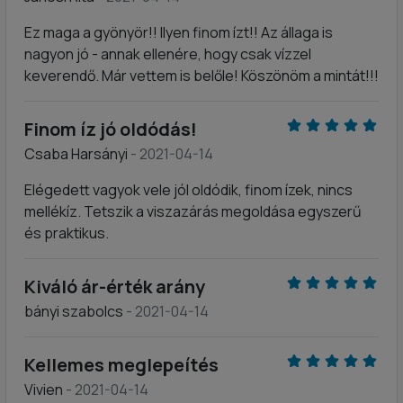
Ez maga a gyönyör!! Ilyen finom ízt!! Az állaga is
nagyon jó - annak ellenére, hogy csak vízzel
keverendő. Már vettem is belőle! Köszönöm a mintát!!!
Finom íz jó oldódás!
Csaba Harsányi
- 2021-04-14
Elégedett vagyok vele jól oldódik, finom ízek, nincs
mellékíz. Tetszik a viszazárás megoldása egyszerű
és praktikus.
Kiváló ár-érték arány
bányi szabolcs
- 2021-04-14
Kellemes meglepeítés
Vivien
- 2021-04-14