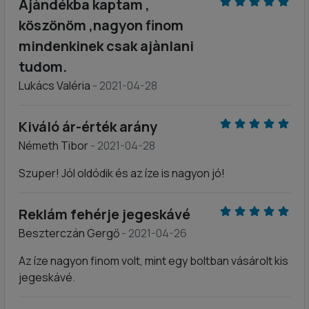
Ajàndékba kaptam ,
köszönöm ,nagyon finom
mindenkinek csak ajànlani
tudom.
Lukács Valéria
- 2021-04-28
Kiváló ár-érték arány
Németh Tibor
- 2021-04-28
Szuper! Jól oldódik és az íze is nagyon jó!
Reklám fehérje jegeskávé
Beszterczán Gergő
- 2021-04-26
Az íze nagyon finom volt, mint egy boltban vásárolt kis
jegeskávé.