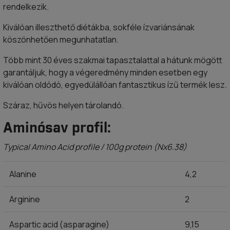
rendelkezik.
Kiválóan illeszthető diétákba, sokféle ízvariánsának
köszönhetően megunhatatlan.
Több mint 30 éves szakmai tapasztalattal a hátunk mögött
garantáljuk, hogy a végeredmény minden esetben egy
kiválóan oldódó, egyedülállóan fantasztikus ízű termék lesz.
Száraz, hűvös helyen tárolandó.
Aminósav profil:
Typical Amino Acid profile / 100g protein (Nx6.38)
Alanine
4,2
Arginine
2
Aspartic acid (asparagine)
9,15