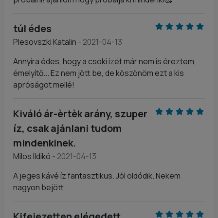
túl édes
Plesovszki Katalin
- 2021-04-13
Annyira édes, hogy a csoki ízét már nem is éreztem,
émelyítő... Ez nem jött be, de köszönöm ezt a kis
apróságot mellé!
Kiváló ár-èrtèk arány, szuper
íz, csak ajánlani tudom
mindenkinek.
Milos Ildikó
- 2021-04-13
A jeges kávé íz fantasztikus. Jól oldódik. Nekem
nagyon bejött.
Kifejezetten elégedett