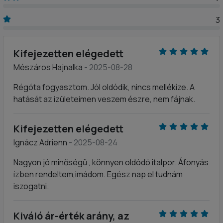
3
Kifejezetten elégedett
Mészáros Hajnalka
- 2025-08-28
Régóta fogyasztom. Jól oldódik, nincs mellékíze. A
hatását az izületeimen veszem észre, nem fájnak.
Kifejezetten elégedett
Ignácz Adrienn
- 2025-08-24
Nagyon jó minőségü , könnyen oldódó italpor. Áfonyás
ízben rendeltem,imádom. Egész nap el tudnám
iszogatni.
Kiváló ár-érték arány, az