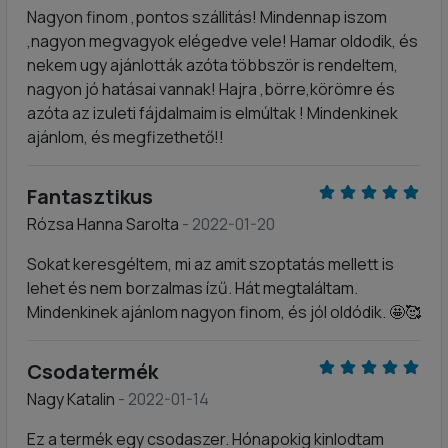
Nagyon finom ,pontos szállitás! Mindennap iszom
,nagyon megvagyok elégedve vele! Hamar oldodik, és
nekem ugy ajánlották azóta többször is rendeltem,
nagyon jó hatásai vannak! Hajra ,börre,körömre és
azóta az izuleti fájdalmaim is elmúltak ! Mindenkinek
ajánlom, és megfizethető!!
Fantasztikus
Rózsa Hanna Sarolta
- 2022-01-20
Sokat keresgéltem, mi az amit szoptatás mellett is
lehet és nem borzalmas ízű. Hát megtaláltam.
Mindenkinek ajánlom nagyon finom, és jól oldódik. 🤩🥰
Csodatermék
Nagy Katalin
- 2022-01-14
Ez a termék egy csodaszer. Hónapokig kinlodtam