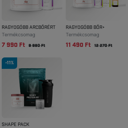
RAGYOGÓBB ARCBŐRÉRT
RAGYOGÓBB BŐR+
Termékcsomag
Termékcsomag
7 990 Ft
11 490 Ft
9 980 Ft
12 270 Ft
-11%
SHAPE PACK