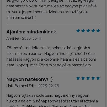
és gyonyoru bőröm van pedig semmit az eg vilagon
nem használok rá. Nem mellesleg nagyon jó kis kávé
íze van a jeges kávénak. Minden korosztálynak
ajánlom szívből :)
Ajánlom mindenkinek
Andrea
- 2023-03-11
Többször rendeltem már, nekem a két legjobb a
zöldalma és a barack. Nagyon finom, jól oldódik és a
hatása is nagyon jó a körömre, hajamra és a csípőm
sem "kopog" már. Több mint egy éve használom.
Nagyon hatékony! :)
Hati-Baracsi Edit
- 2023-02-25
Nagyon fájtak az izületeim, nagy mennyiségben
hullott a hajam, 2 hónap fogyasztása után éreztem a
hatását. Csökkentek az izületi problémáim, a haj