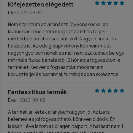
Kifejezetten elégedett
Lili
- 2022-09-12
Nem szeretem az ananászt, így vonakodva, de
kíváncsian rendeltem meg ezt az ízt és teljes
mértékben pozitív csalódás volt. Nagyon finom és
hatásos is. Az eddig papírvékony körmeim most
nagyon gyorsan nőnek és már nem szakadnak be egy
minimális fizikai behatástól. 2 hónapja fogyasztom a
terméket. Kedvenc fogyasztási módszerem
kókusztejjel és banánnal, turmixgépben elkészítve.
Fantasztikus termék
Éva
- 2022-09-08
A termék ár-érték arányban nagyon jó. Az íze is
kellemes és jól fogyasztható, könnyen oldódik. Én
lassan 1 éve iszom a kollagén italport. A hatását nem 1