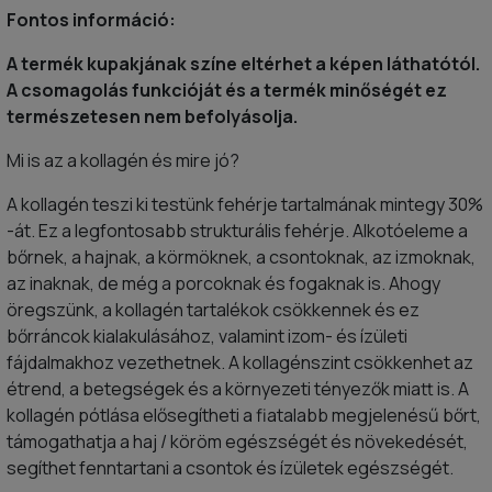
Fontos információ:
A termék kupakjának színe eltérhet a képen láthatótól.
A csomagolás funkcióját és a termék minőségét ez
természetesen nem befolyásolja.
Mi is az a kollagén és mire jó?
A kollagén teszi ki testünk fehérje tartalmának mintegy 30%
-át. Ez a legfontosabb strukturális fehérje. Alkotóeleme a
bőrnek, a hajnak, a körmöknek, a csontoknak, az izmoknak,
az inaknak, de még a porcoknak és fogaknak is. Ahogy
öregszünk, a kollagén tartalékok csökkennek és ez
bőrráncok kialakulásához, valamint izom- és ízületi
fájdalmakhoz vezethetnek. A kollagénszint csökkenhet az
étrend, a betegségek és a környezeti tényezők miatt is. A
kollagén pótlása elősegítheti a fiatalabb megjelenésű bőrt,
támogathatja a haj / köröm egészségét és növekedését,
segíthet fenntartani a csontok és ízületek egészségét.