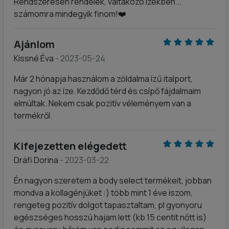
Rendszeresen rendelek, váltakozó izekben...
számomra mindegyik finom!❤️
Ajánlom
Kissné Éva
- 2023-05-24
Már 2 hónapja használom a zöldalma ízű italport,
nagyon jó az íze. Kezdődő térd és csípő fájdalmaim
elmúltak. Nekem csak pozitív véleményem van a
termékről.
Kifejezetten elégedett
Dráfi Dorina
- 2023-03-22
Én nagyon szeretem a body select termékeit, jobban
mondva a kollagénjüket :) több mint 1 éve iszom,
rengeteg pozitív dolgot tapasztaltam, pl gyonyoru
egészséges hosszú hajam lett (kb 15 centit nőtt is)