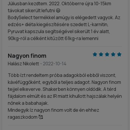
Júliusban kezdtem. 2022. Októberre újra 10-15km
távokat sikerült lefutni 😃
BodySelect termékkel amúgy is elégedett vagyok. Az
edzés+ diéta kiegészítésére szedett L-karnitin,
Pyruvat kapszula segítségével sikerült 1 év alatt,
90kg-ról a célként kitűzőtt 61kg-ra lemenni
Nagyon finom
Halász Nikolett
- 2022-10-14
Több ízt rendeltem próba adagokból ebből viszont,
kávéfüggőként, egyből a teljes adagot. Nagyon finom
tejjel elkeverve. Shakerben könnyen oldódik. A térd
fájdalom elmúlt és az IR miatt kihullott hajszálak helyén
nőnek a babahajak.
Mindegyik íz nagyon finom volt de én ehhez
ragaszkodom 🥰