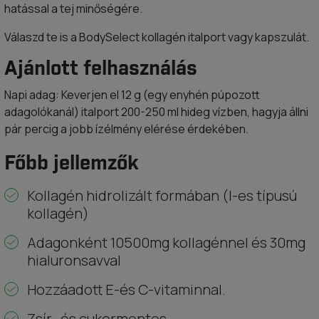
hatással a tej minőségére.
Válaszd te is a BodySelect kollagén italport vagy kapszulát.
Ajánlott felhasználás
Napi adag: Keverjen el 12 g (egy enyhén púpozott
adagolókanál) italport 200-250 ml hideg vízben, hagyja állni
pár percig a jobb ízélmény elérése érdekében.
Főbb jellemzők
Kollagén hidrolizált formában (I-es típusú
kollagén)
Adagonként 10500mg kollagénnel és 30mg
hialuronsavval
Hozzáadott E-és C-vitaminnal.
Zsír- és cukormentes