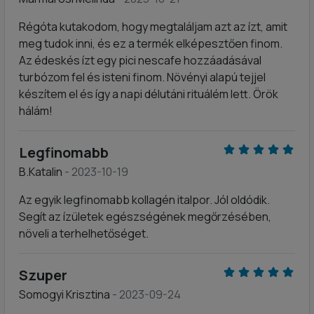
Régóta kutakodom, hogy megtaláljam azt az ízt, amit
meg tudok inni, és ez a termék elképesztően finom.
Az édeskés ízt egy pici nescafe hozzáadásával
turbózom fel és isteni finom. Növényi alapú tejjel
készítem el és így a napi délutáni rituálém lett. Örök
hálám!
Legfinomabb
B.Katalin
- 2023-10-19
Az egyik legfinomabb kollagén italpor. Jól oldódik.
Segít az ízületek egészségének megőrzésében,
növeli a terhelhetőséget.
Szuper
Somogyi Krisztina
- 2023-09-24