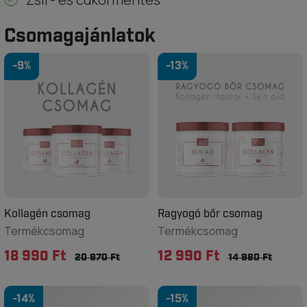
Csomagajánlatok
-9%
-13%
Kollagén csomag
Ragyogó bőr csomag
Termékcsomag
Termékcsomag
18 990 Ft
12 990 Ft
20 970 Ft
14 980 Ft
-14%
-15%