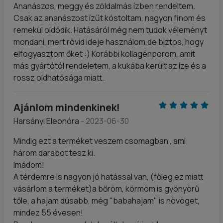
Ananászos, meggy és zöldalmás ízben rendeltem.
Csak az ananászost ízűt kóstoltam, nagyon finom és
remekül oldódik. Hatásáról még nem tudok véleményt
mondani, mert rövid ideje használom,de biztos, hogy
elfogyasztom őket :) Korábbi kollagénporom, amit
más gyártótól rendeletem, a kukába került az íze és a
rossz oldhatósága miatt.
Ajánlom mindenkinek!
Harsányi Eleonóra
- 2023-06-30
Mindig ezt a terméket veszem csomagban , ami
három darabot tesz ki.
Imádom!
A térdemre is nagyon jó hatással van, (főleg ez miatt
vásárlom a terméket)a bőröm, körmöm is gyönyörű
tőle, a hajam dúsabb, még "babahajam" is növöget,
mindez 55 évesen!