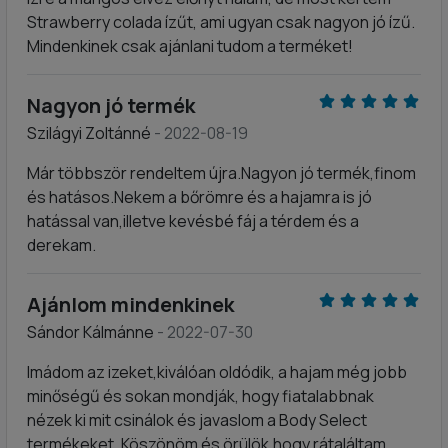
Strawberry colada ízűt, ami ugyan csak nagyon jó ízű.
Mindenkinek csak ajánlani tudom a terméket!
Nagyon jó termék
Szilágyi Zoltánné
- 2022-08-19
Már többször rendeltem újra.Nagyon jó termék,finom
és hatásos.Nekem a bőrömre és a hajamra is jó
hatással van,illetve kevésbé fáj a térdem és a
derekam.
Ajánlom mindenkinek
Sándor Kálmánne
- 2022-07-30
Imádom az izeket,kiválóan oldódik, a hajam még jobb
minőségű és sokan mondják, hogy fiatalabbnak
nézek ki mit csinálok és javaslom a Body Select
termékeket. Köszönöm és örülök,hogy rátaláltam