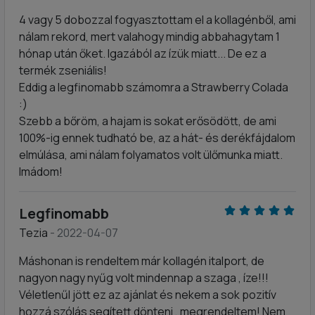
4 vagy 5 dobozzal fogyasztottam el a kollagénből, ami
nálam rekord, mert valahogy mindig abbahagytam 1
hónap után őket. Igazából az ízük miatt... De ez a
termék zseniális!
Eddig a legfinomabb számomra a Strawberry Colada
:)
Szebb a bőröm, a hajam is sokat erősödött, de ami
100%-ig ennek tudható be, az a hát- és derékfájdalom
elmúlása, ami nálam folyamatos volt ülőmunka miatt.
Imádom!
Legfinomabb
Tezia
- 2022-04-07
Máshonan is rendeltem már kollagén italport, de
nagyon nagy nyűg volt mindennap a szaga , íze!!!
Véletlenűl jött ez az ajánlat és nekem a sok pozitív
hozzá szólás segített dönteni , megrendeltem! Nem