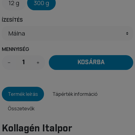
12 g
300 g
ÍZESÍTÉS
MENNYISÉG
KOSÁRBA
Termék leírás
Tápérték információ
Összetevők
Kollagén Italpor