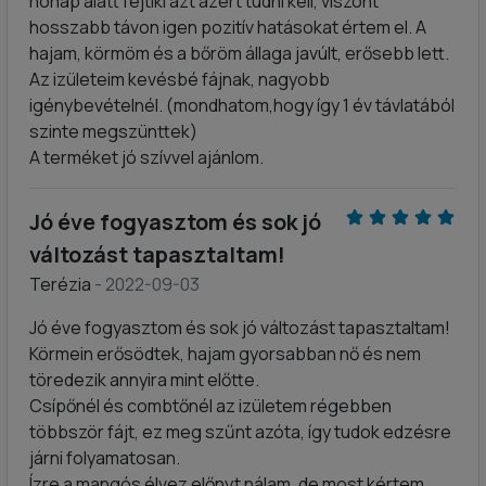
hónap alatt fejtiki azt azért tudni kell, viszont
hosszabb távon igen pozitív hatásokat értem el. A
hajam, körmöm és a bőröm állaga javúlt, erősebb lett.
Az izületeim kevésbé fájnak, nagyobb
igénybevételnél. (mondhatom,hogy így 1 év távlatából
szinte megszünttek)
A terméket jó szívvel ajánlom.
Jó éve fogyasztom és sok jó
változást tapasztaltam!
Terézia
- 2022-09-03
Jó éve fogyasztom és sok jó változást tapasztaltam!
Körmein erősödtek, hajam gyorsabban nő és nem
töredezik annyira mint előtte.
Csípőnél és combtőnél az izületem régebben
többször fájt, ez meg szűnt azóta, így tudok edzésre
járni folyamatosan.
Ízre a mangós élvez előnyt nálam, de most kértem