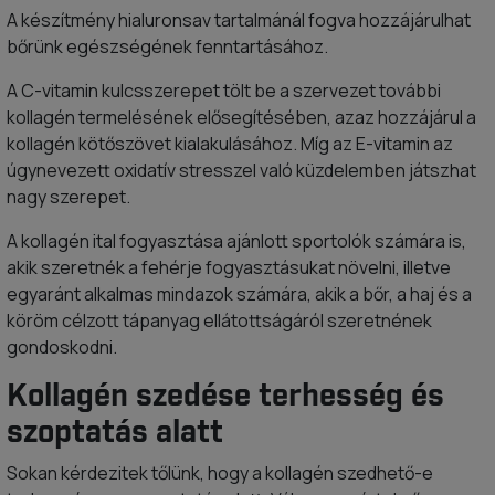
A készítmény hialuronsav tartalmánál fogva hozzájárulhat
bőrünk egészségének fenntartásához.
A C-vitamin kulcsszerepet tölt be a szervezet további
kollagén termelésének elősegítésében, azaz hozzájárul a
kollagén kötőszövet kialakulásához. Míg az E-vitamin az
úgynevezett oxidatív stresszel való küzdelemben játszhat
nagy szerepet.
A kollagén ital fogyasztása ajánlott sportolók számára is,
akik szeretnék a fehérje fogyasztásukat növelni, illetve
egyaránt alkalmas mindazok számára, akik a bőr, a haj és a
köröm célzott tápanyag ellátottságáról szeretnének
gondoskodni.
Kollagén szedése terhesség és
szoptatás alatt
Sokan kérdezitek tőlünk, hogy a kollagén szedhető-e