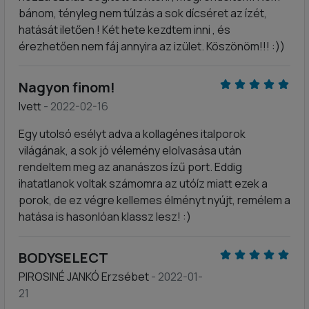
bánom, tényleg nem túlzás a sok dícséret az ízét,
hatását iletően ! Két hete kezdtem inni , és
érezhetően nem fáj annyira az izület. Köszönöm!!! :))
Nagyon finom!
Ivett
- 2022-02-16
Egy utolsó esélyt adva a kollagénes italporok
világának, a sok jó vélemény elolvasása után
rendeltem meg az ananászos ízű port. Eddig
ihatatlanok voltak számomra az utóíz miatt ezek a
porok, de ez végre kellemes élményt nyújt, remélem a
hatása is hasonlóan klassz lesz! :)
BODYSELECT
PIROSINÉ JANKÓ Erzsébet
- 2022-01-
21