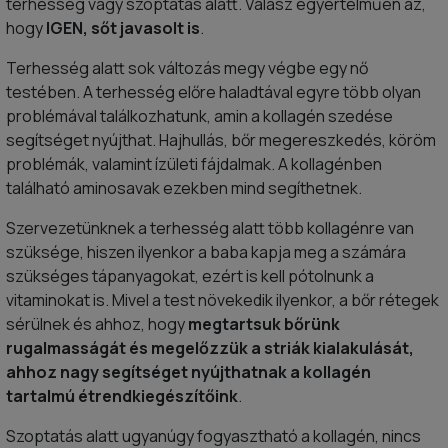
terhesség vagy szoptatás alatt. Válasz egyértelműen az,
hogy
IGEN, sőt javasolt is
.
Terhesség alatt sok változás megy végbe egy nő
testében. A terhesség előre haladtával egyre több olyan
problémával találkozhatunk, amin a kollagén szedése
segítséget nyújthat. Hajhullás, bőr megereszkedés, köröm
problémák, valamint ízületi fájdalmak. A kollagénben
található aminosavak ezekben mind segíthetnek.
Szervezetünknek a terhesség alatt több kollagénre van
szüksége, hiszen ilyenkor a baba kapja meg a számára
szükséges tápanyagokat, ezért is kell pótolnunk a
vitaminokat is. Mivel a test növekedik ilyenkor, a bőr rétegek
sérülnek és ahhoz, hogy
megtartsuk bőrünk
rugalmasságát és megelőzzük a striák kialakulását,
ahhoz nagy segítséget nyújthatnak a kollagén
tartalmú étrendkiegészítőink
.
Szoptatás alatt ugyanúgy fogyasztható a kollagén, nincs