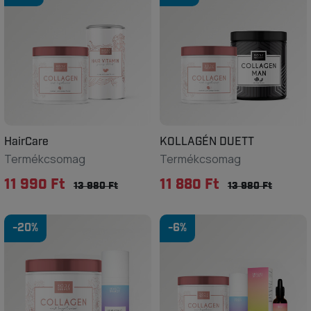
HairCare
KOLLAGÉN DUETT
Termékcsomag
Termékcsomag
11 990 Ft
11 880 Ft
13 980 Ft
13 980 Ft
-20%
-6%