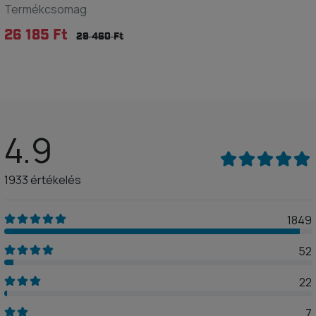
Termékcsomag
26 185 Ft
29 460 Ft
4.9
1933 értékelés
1849
52
22
7