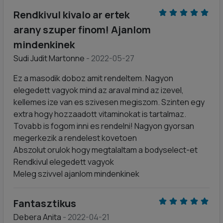
Rendkivul kivalo ar ertek
arany szuper finom! Ajanlom
mindenkinek
Sudi Judit Martonne
- 2022-05-27
Ez a masodik doboz amit rendeltem. Nagyon
elegedett vagyok mind az araval mind az izevel,
kellemes ize van es szivesen megiszom. Szinten egy
extra hogy hozzaadott vitaminokat is tartalmaz.
Tovabb is fogom inni es rendelni! Nagyon gyorsan
megerkezik a rendelest kovetoen
Abszolut orulok hogy megtalaltam a bodyselect-et
Rendkivul elegedett vagyok
Meleg szivvel ajanlom mindenkinek
Fantasztikus
Debera Anita
- 2022-04-21