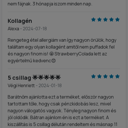
nem fájnak. 3 hónapja iszom minden nap.
Kollagén
Alexa
- 2024-07-18
Rengeteg étel allergiám van így nagyon örülök, hogy
találtam egy olyan kollagént amitől nem puffadok fel
és nagyon finom is! 🤩 StrawberryColada lett az
egyértelmű kedvenc😍
5 csillag 🌟🌟🌟🌟🌟
Végi Henriett
- 2024-01-18
Barátnőm ajánlotta ezt a terméket, először nagyon
tartottam tőle, hogy csak pénzkidobás lesz, mivel
nagyon válogatós vagyok. Tényleg nagyon finom és
jól oldódik. Bátran ajánlom én is ezt a terméket. A
kiszállítás is 5 csillag délután rendeltem és másnap 11