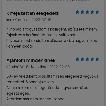
Kifejezetten elégedett
Imre Kornélia
- 2022-07-15
4. hónapja fogyasztom a kollagént, az ízületeim nem
fájnak és a bőrömön is látom a változást.
Kávésat most rendeltem először, az íze nagyon jó és
könnyen oldódik.
Ajánlom mindenkinek
Kátainé Vörös Krisztina
- 2022-07-06
50+ év felettiként próbáltam ki és elégedett vagyok a
termékkel. 6 hónapja iszom.
A hajam, körmöm megerősödött, gyorsan nő és
egészséges.
A térdem már nem recseg -ropog !