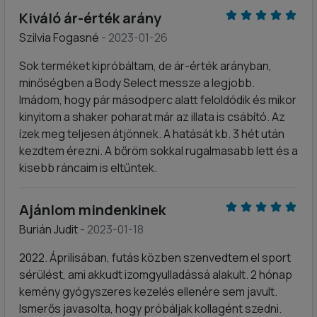
Kiváló ár-érték arány
Szilvia Fogasné
- 2023-01-26
Sok terméket kipróbáltam, de ár-érték arányban,
minőségben a Body Select messze a legjobb.
Imádom, hogy pár másodperc alatt feloldódik és mikor
kinyitom a shaker poharat már az illata is csábító. Az
ízek meg teljesen átjönnek. A hatását kb. 3 hét után
kezdtem érezni. A bőröm sokkal rugalmasabb lett és a
kisebb ráncaim is eltűntek.
Ajánlom mindenkinek
Burián Judit
- 2023-01-18
2022. Áprilisában, futás közben szenvedtem el sport
sérülést, ami akkudt izomgyulladássá alakult. 2 hónap
kemény gyógyszeres kezelés ellenére sem javult.
Ismerős javasolta, hogy próbáljak kollagént szedni.