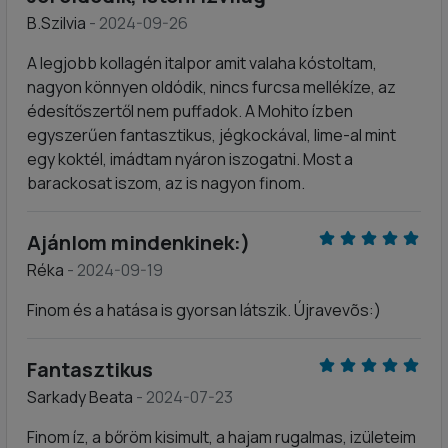
B.Szilvia
- 2024-09-26
A legjobb kollagén italpor amit valaha kóstoltam,
nagyon könnyen oldódik, nincs furcsa mellékíze, az
édesítőszertől nem puffadok. A Mohito ízben
egyszerűen fantasztikus, jégkockával, lime-al mint
egy koktél, imádtam nyáron iszogatni. Most a
barackosat iszom, az is nagyon finom.
Ajánlom mindenkinek:)
Réka
- 2024-09-19
Finom és a hatása is gyorsan látszik. Újravevõs:)
Fantasztikus
Sarkady Beata
- 2024-07-23
Finom íz, a bőröm kisimult, a hajam rugalmas, izületeim