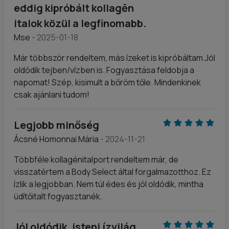
eddig kipróbált kollagēn
italok közül a legfinomabb.
Mse
- 2025-01-18
Már többször rendeltem, más ízeket is kipróbáltam.Jól
oldódik tejben/vízben is. Fogyasztása feldobja a
napomat! Szép, kisimult a bőröm tőle. Mindenkinek
csak ajánlani tudom!
Legjobb minőség
Ácsné Homonnai Mária
- 2024-11-21
Többféle kollagénitalport rendeltem már, de
visszatértem a Body Select által forgalmazotthoz. Ez
ízlik a legjobban. Nem túl édes és jól oldódik, mintha
üdítőitalt fogyasztanék.
Jól oldódik, isteni ízvilág