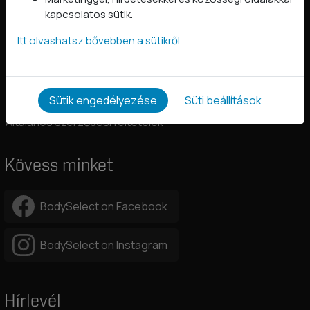
Kapcsolat
kapcsolatos sütik.
Szállítási információk
Itt olvashatsz bővebben a sütikről.
Fizetés
Gyakori kérdések
Vásárlástól való elállás
Sütik engedélyezése
Süti beállítások
Adatkezelési tájékoztató
Általános szerződési feltételek
Kövess minket
BodySelect on Facebook
BodySelect on Instagram
Hírlevél