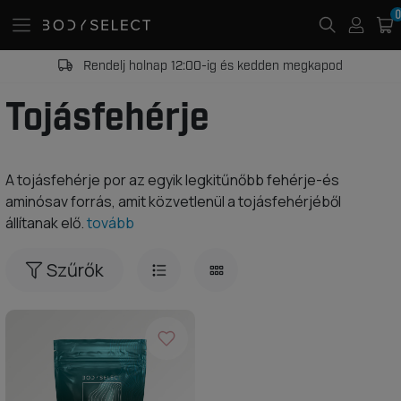
0
Rendelj holnap 12:00-ig és kedden megkapod
Tojásfehérje
A tojásfehérje por az egyik legkitűnőbb fehérje-és
aminósav forrás, amit közvetlenül a tojásfehérjéből
állítanak elő.
tovább
Szűrők