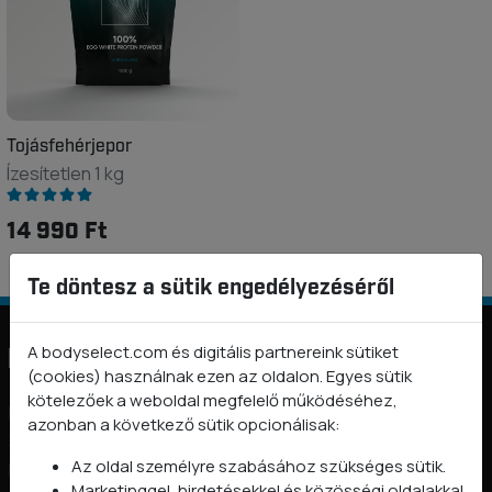
Tojásfehérjepor
Ízesítetlen 1 kg
14 990 Ft
Te döntesz a sütik engedélyezéséről
A bodyselect.com és digitális partnereink sütiket
Információk
(cookies) használnak ezen az oldalon. Egyes sütik
kötelezőek a weboldal megfelelő működéséhez,
BODYSELECT nyereményjáték és promóciós szabályzatok
azonban a következő sütik opcionálisak:
2026
Az oldal személyre szabásához szükséges sütik.
Rólunk
Marketinggel, hirdetésekkel és közösségi oldalakkal