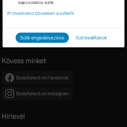
kapcsolatos sütik.
Szállítási információk
Fizetés
Itt olvashatsz bővebben a sütikről.
Gyakori kérdések
Vásárlástól való elállás
Adatkezelési tájékoztató
Sütik engedélyezése
Süti beállítások
Általános szerződési feltételek
Kövess minket
BodySelect on Facebook
BodySelect on Instagram
Hírlevél