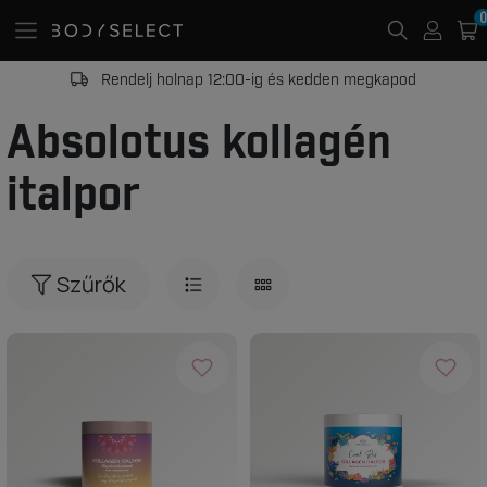
0
Rendelj holnap 12:00-ig és kedden megkapod
Absolotus kollagén
italpor
Szűrők