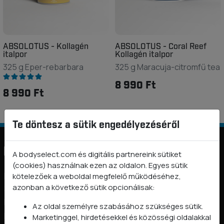
ABSOLOTUS - Kollagén
ABSOLOTUS - Coral Reef
italpor
Kollagén italpor
325 g Eper-rebarbara
325 g Maracuja-citromfű tea
8 990 Ft
8 990 Ft
Te döntesz a sütik engedélyezéséről
Információk
A bodyselect.com és digitális partnereink sütiket
(cookies) használnak ezen az oldalon. Egyes sütik
BODYSELECT nyereményjáték és promóciós szabályzatok
kötelezőek a weboldal megfelelő működéséhez,
azonban a következő sütik opcionálisak:
2026
Rólunk
Az oldal személyre szabásához szükséges sütik.
Kapcsolat
Marketinggel, hirdetésekkel és közösségi oldalakkal