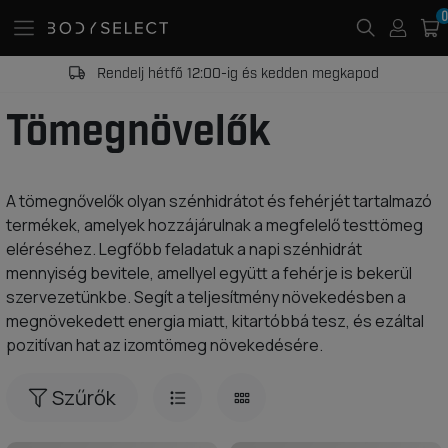
0
Rendelj hétfő 12:00-ig és kedden megkapod
Tömegnövelők
A tömegnővelők olyan szénhidrátot és fehérjét tartalmazó
termékek, amelyek hozzájárulnak a megfelelő testtömeg
eléréséhez. Legfőbb feladatuk a napi szénhidrát
mennyiség bevitele, amellyel együtt a fehérje is bekerül
szervezetünkbe. Segít a teljesítmény növekedésben a
megnövekedett energia miatt, kitartóbbá tesz, és ezáltal
pozitívan hat az izomtömeg növekedésére.
Szűrők