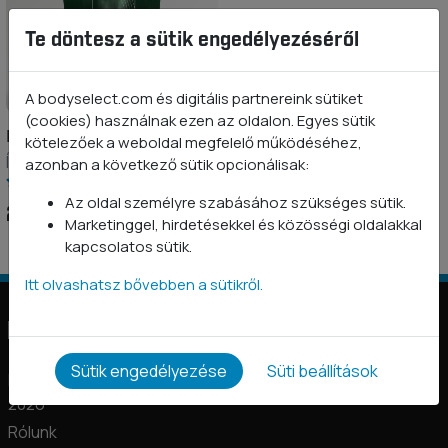
Te döntesz a sütik engedélyezéséről
A bodyselect.com és digitális partnereink sütiket
(cookies) használnak ezen az oldalon. Egyes sütik
Dextróz
kötelezőek a weboldal megfelelő működéséhez,
Ízesítetlen 1 kg
azonban a következő sütik opcionálisak:
Az oldal személyre szabásához szükséges sütik.
2 490 Ft
Marketinggel, hirdetésekkel és közösségi oldalakkal
kapcsolatos sütik.
Itt olvashatsz bővebben a sütikről.
Információk
Sütik engedélyezése
Süti beállítások
BODYSELECT nyereményjáték és promóciós szabályzatok
2026
Rólunk