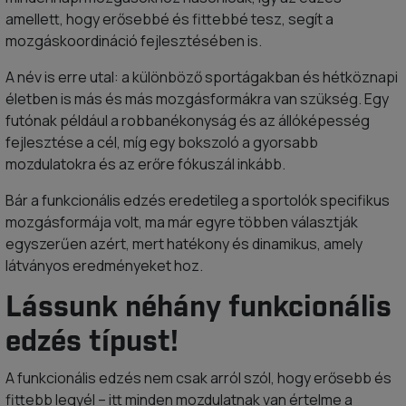
amellett, hogy erősebbé és fittebbé tesz, segít a
mozgáskoordináció fejlesztésében is.
A név is erre utal: a különböző sportágakban és hétköznapi
életben is más és más mozgásformákra van szükség. Egy
futónak például a robbanékonyság és az állóképesség
fejlesztése a cél, míg egy bokszoló a gyorsabb
mozdulatokra és az erőre fókuszál inkább.
Bár a funkcionális edzés eredetileg a sportolók specifikus
mozgásformája volt, ma már egyre többen választják
egyszerűen azért, mert hatékony és dinamikus, amely
látványos eredményeket hoz.
Lássunk néhány funkcionális
edzés típust!
A funkcionális edzés nem csak arról szól, hogy erősebb és
fittebb legyél – itt minden mozdulatnak van értelme a