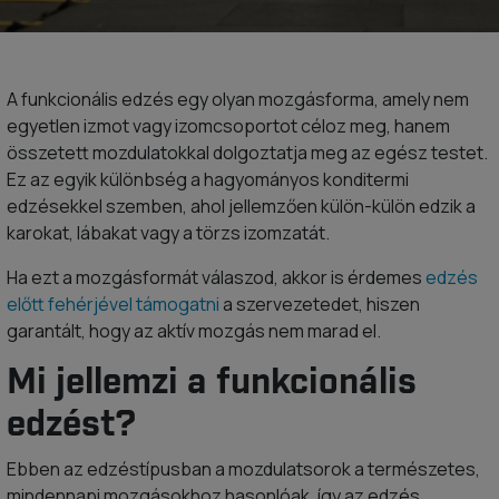
A funkcionális edzés egy olyan mozgásforma, amely nem
egyetlen izmot vagy izomcsoportot céloz meg, hanem
összetett mozdulatokkal dolgoztatja meg az egész testet.
Ez az egyik különbség a hagyományos konditermi
edzésekkel szemben, ahol jellemzően külön-külön edzik a
karokat, lábakat vagy a törzs izomzatát.
Ha ezt a mozgásformát válaszod, akkor is érdemes
edzés
előtt fehérjével támogatni
a szervezetedet, hiszen
garantált, hogy az aktív mozgás nem marad el.
Mi jellemzi a funkcionális
edzést?
Ebben az edzéstípusban a mozdulatsorok a természetes,
mindennapi mozgásokhoz hasonlóak, így az edzés