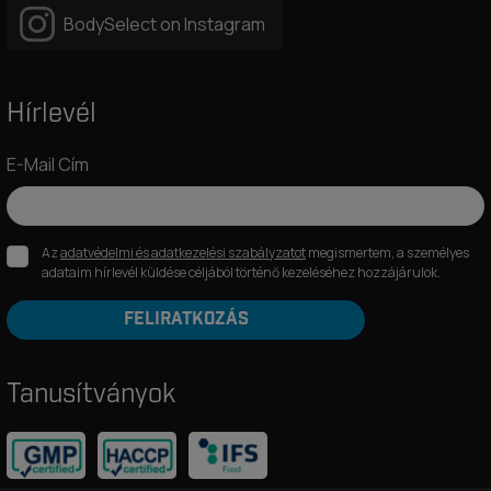
BodySelect on Instagram
Hírlevél
E-Mail Cím
Az
adatvédelmi és adatkezelési szabályzatot
megismertem, a személyes
adataim hírlevél küldése céljából történő kezeléséhez hozzájárulok.
FELIRATKOZÁS
Tanusítványok