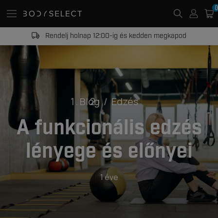
0
Rendelj holnap 12:00-ig és kedden megkapod
Blog
Edzés
A funkcionális edzés
lényege és előnyei
1 éve