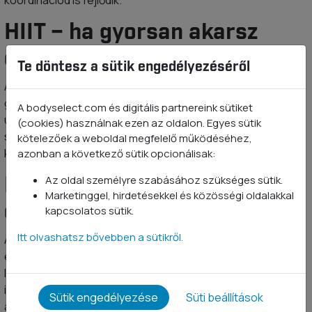
koordinációd is fejlődik.
HIIT – ha gyorsan akarsz
eredményt
Te döntesz a sütik engedélyezéséről
A HIIT edzés lényege, hogy rövid, de brutálisan intenzív
gyakorlatokat végzel, rövid pihenőkkel. Guggolások, plank
A bodyselect.com és digitális partnereink sütiket
ugrások, intenzív mozdulatok – mindez pár másodperces
(cookies) használnak ezen az oldalon. Egyes sütik
sprinteléssel kombinálva. Javítja az állóképességedet és
kötelezőek a weboldal megfelelő működéséhez,
kalóriákat is égeti.
azonban a következő sütik opcionálisak:
Kettlebell edzés – erő és
Az oldal személyre szabásához szükséges sütik.
Marketinggel, hirdetésekkel és közösségi oldalakkal
dinamika egyben
kapcsolatos sütik.
Itt olvashatsz bővebben a sütikről.
A kettlebell ránézésre egy vasgolyó fogantyúval, azonban
ez egy szuper eszköz az egész tested megerősítésére. A
lendítések, felvételek-kinyomások és guggolások építik az
izomzatot, javítják a robbanékonyságot és az
Sütik engedélyezése
Süti beállítások
állóképességet is.