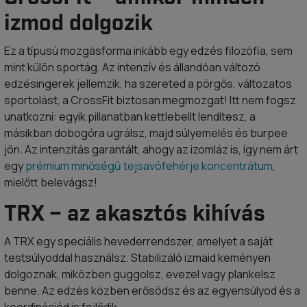
izmod dolgozik
Ez a típusú mozgásforma inkább egy edzés filozófia, sem
mint külön sportág. Az intenzív és állandóan változó
edzésingerek jellemzik, ha szereted a pörgős, változatos
sportolást, a CrossFit biztosan megmozgat! Itt nem fogsz
unatkozni: egyik pillanatban kettlebellt lendítesz, a
másikban dobogóra ugrálsz, majd súlyemelés és burpee
jön. Az intenzitás garantált, ahogy az izomláz is, így nem árt
egy
prémium minőségű tejsavófehérje koncentrátum
,
mielőtt belevágsz!
TRX – az akasztós kihívás
A TRX egy speciális hevederrendszer, amelyet a saját
testsúlyoddal használsz. Stabilizáló izmaid keményen
dolgoznak, miközben guggolsz, evezel vagy plankelsz
benne. Az edzés közben erősödsz és az egyensúlyod és a