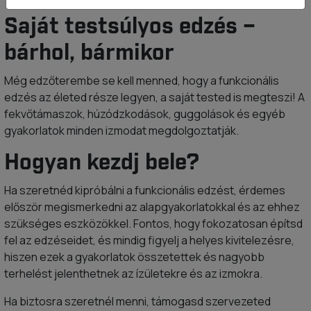
Saját testsúlyos edzés –
bárhol, bármikor
Még edzőterembe se kell menned, hogy a funkcionális
edzés az életed része legyen, a saját tested is megteszi! A
fekvőtámaszok, húzódzkodások, guggolások és egyéb
gyakorlatok minden izmodat megdolgoztatják.
Hogyan kezdj bele?
Ha szeretnéd kipróbálni a funkcionális edzést, érdemes
először megismerkedni az alapgyakorlatokkal és az ehhez
szükséges eszközökkel. Fontos, hogy fokozatosan építsd
fel az edzéseidet, és mindig figyelj a helyes kivitelezésre,
hiszen ezek a gyakorlatok összetettek és nagyobb
terhelést jelenthetnek az ízületekre és az izmokra.
Ha biztosra szeretnél menni, támogasd szervezeted