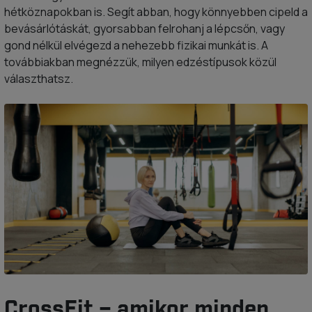
hétköznapokban is. Segít abban, hogy könnyebben cipeld a
bevásárlótáskát, gyorsabban felrohanj a lépcsőn, vagy
gond nélkül elvégezd a nehezebb fizikai munkát is. A
továbbiakban megnézzük, milyen edzéstípusok közül
választhatsz.
CrossFit – amikor minden