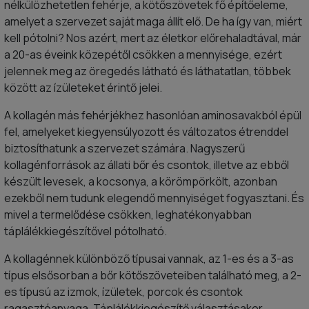
nélkülözhetetlen fehérje, a kötőszövetek fő építőeleme,
amelyet a szervezet saját maga állít elő. De ha így van, miért
kell pótolni? Nos azért, mert az életkor előrehaladtával, már
a 20-as éveink közepétől csökken a mennyisége, ezért
jelennek meg az öregedés látható és láthatatlan, többek
között az ízületeket érintő jelei.
A kollagén más fehérjékhez hasonlóan aminosavakból épül
fel, amelyeket kiegyensúlyozott és változatos étrenddel
biztosíthatunk a szervezet számára. Nagyszerű
kollagénforrások az állati bőr és csontok, illetve az ebből
készült levesek, a kocsonya, a körömpörkölt, azonban
ezekből nem tudunk elegendő mennyiséget fogyasztani. És
mivel a termelődése csökken, leghatékonyabban
táplálékkiegészítővel pótolható.
A kollagénnek különböző típusai vannak, az 1-es és a 3-as
típus elsősorban a bőr kötőszöveteiben található meg, a 2-
es típusú az izmok, ízületek, porcok és csontok
ragasztóanyaga. Táplálékkiegészítő választásakor