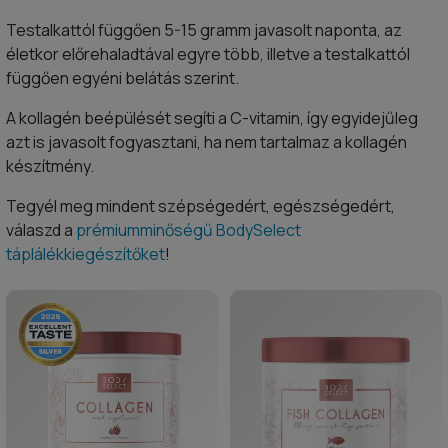
Testalkattól függően 5-15 gramm javasolt naponta, az
életkor előrehaladtával egyre több, illetve a testalkattól
függően egyéni belátás szerint.
A kollagén beépülését segíti a C-vitamin, így egyidejűleg
azt is javasolt fogyasztani, ha nem tartalmaz a kollagén
készítmény.
Tegyél meg mindent szépségedért, egészségedért,
válaszd a
prémiumminőségű BodySelect
táplálékkiegészítőket
!