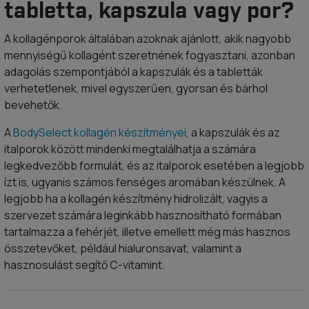
tabletta, kapszula vagy por?
A kollagénporok általában azoknak ajánlott, akik nagyobb
mennyiségű kollagént szeretnének fogyasztani, azonban
adagolás szempontjából a kapszulák és a tabletták
verhetetlenek, mivel egyszerűen, gyorsan és bárhol
bevehetők.
A
BodySelect kollagén készítményei
, a kapszulák és az
italporok között mindenki megtalálhatja a számára
legkedvezőbb formulát, és az italporok esetében a legjobb
ízt is, ugyanis számos fenséges aromában készülnek. A
legjobb ha a kollagén készítmény hidrolizált, vagyis a
szervezet számára leginkább hasznosítható formában
tartalmazza a fehérjét, illetve emellett még más hasznos
összetevőket, például hialuronsavat, valamint a
hasznosulást segítő C-vitamint.