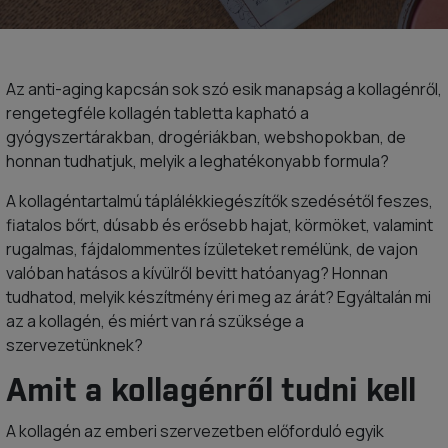
Az anti-aging kapcsán sok szó esik manapság a kollagénről,
rengetegféle kollagén tabletta kapható a
gyógyszertárakban, drogériákban, webshopokban, de
honnan tudhatjuk, melyik a leghatékonyabb formula?
A kollagéntartalmú táplálékkiegészítők szedésétől feszes,
fiatalos bőrt, dúsabb és erősebb hajat, körmöket, valamint
rugalmas, fájdalommentes ízületeket remélünk, de vajon
valóban hatásos a kívülről bevitt hatóanyag? Honnan
tudhatod, melyik készítmény éri meg az árát? Egyáltalán mi
az a kollagén, és miért van rá szüksége a
szervezetünknek?
Amit a kollagénről tudni kell
A kollagén az emberi szervezetben előforduló egyik