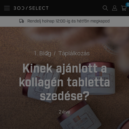
0
Rendelj holnap 12:00-ig és hétfőn megkapod
Blog
Táplálkozás
Kinek ajánlott a
kollagén tabletta
szedése?
2 éve