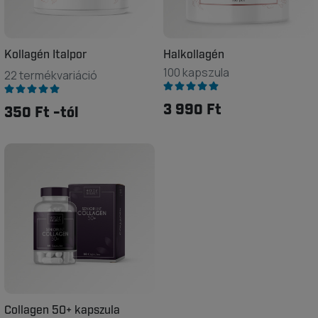
Kollagén Italpor
Halkollagén
100 kapszula
22 termékvariáció
3 990 Ft
350 Ft -tól
Collagen 50+ kapszula