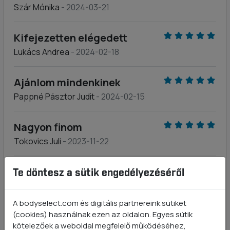
Szár Mónika
- 2024-03-21
Kifejezetten elégedett
Lukács Andrea
- 2024-02-18
Ajánlom mindenkinek
Pappné Pásztor Judit
- 2024-02-15
Nagyon finom
Tokovics Juli
- 2023-11-22
Prémium minőség
Te döntesz a sütik engedélyezéséről
Pèternè Pelle
- 2023-11-16
A bodyselect.com és digitális partnereink sütiket
(cookies) használnak ezen az oldalon. Egyes sütik
Ajánlom mindenkinek
kötelezőek a weboldal megfelelő működéséhez,