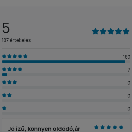
5
187 értékelés
180
7
0
0
0
Jó ízű, könnyen oldódó,ár