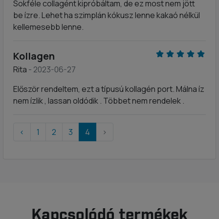
Sokféle collagént kipróbáltam, de ez most nem jött
be ízre. Lehet ha szimplán kókusz lenne kakaó nélkül
kellemesebb lenne.
Kollagen
Rita
- 2023-06-27
Először rendeltem, ezt a típusú kollagén port. Málna íz
nem ízlik , lassan oldódik . Többet nem rendelek .
‹
1
2
3
4
›
Kapcsolódó termékek