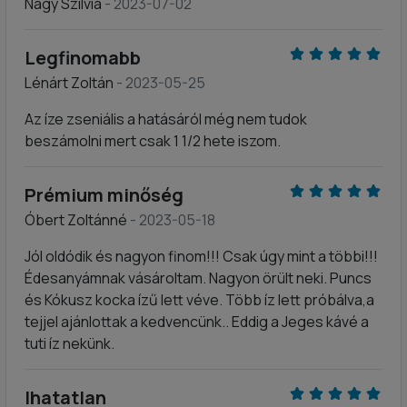
Nagy Szilvia
- 2023-07-02
Legfinomabb
Lénárt Zoltán
- 2023-05-25
Az íze zseniális a hatásáról még nem tudok
beszámolni mert csak 1 1/2 hete iszom.
Prémium minőség
Óbert Zoltánné
- 2023-05-18
Jól oldódik és nagyon finom!!! Csak úgy mint a többi!!!
Édesanyámnak vásároltam. Nagyon örült neki. Puncs
és Kókusz kocka ízű lett véve. Több íz lett próbálva,a
tejjel ajánlottak a kedvencünk.. Eddig a Jeges kávé a
tuti íz nekünk.
Ihatatlan