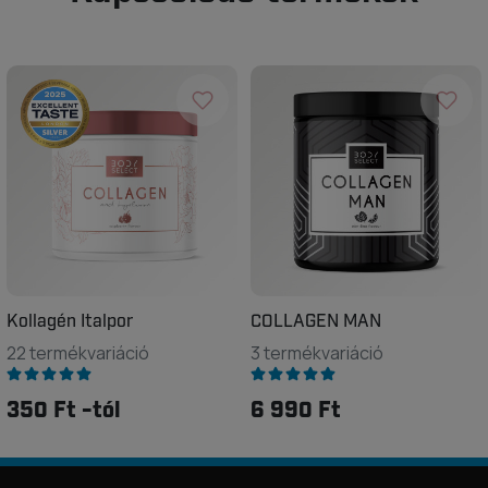
Kollagén Italpor
COLLAGEN MAN
22 termékvariáció
3 termékvariáció
350 Ft -tól
6 990 Ft