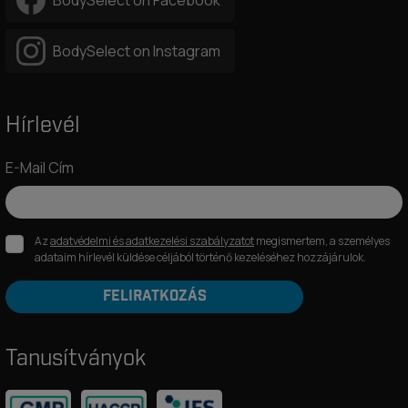
BodySelect on Facebook
BodySelect on Instagram
Hírlevél
E-Mail Cím
Az
adatvédelmi és adatkezelési szabályzatot
megismertem, a személyes
adataim hírlevél küldése céljából történő kezeléséhez hozzájárulok.
FELIRATKOZÁS
Tanusítványok