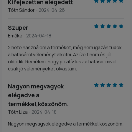
Kifejezetten elégedett
Tóth Sándor
- 2024-04-26
Szuper
Emőke
- 2024-04-18
2 hete használom a terméket, még nem igazán tudok
a hatásáról véleményt alkotni. Az íze finom és jól
oldódik. Remélem, hogy pozitív lesz a hatása, mivel
csak jó véleményeket olvastam.
Nagyon megvagyok
elégedve a
termékkel,köszönöm.
Tóth Liza
- 2024-04-18
Nagyon megvagyok elégedve a termékkel,köszönöm.