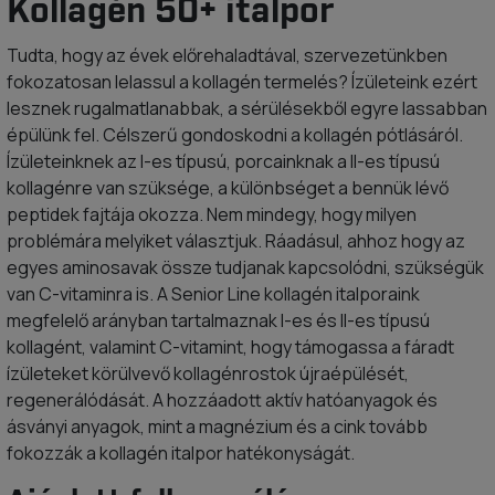
Kollagén 50+ italpor
Tudta, hogy az évek előrehaladtával, szervezetünkben
fokozatosan lelassul a kollagén termelés? Ízületeink ezért
lesznek rugalmatlanabbak, a sérülésekből egyre lassabban
épülünk fel. Célszerű gondoskodni a kollagén pótlásáról.
Ízületeinknek az I-es típusú, porcainknak a II-es típusú
kollagénre van szüksége, a különbséget a bennük lévő
peptidek fajtája okozza. Nem mindegy, hogy milyen
problémára melyiket választjuk. Ráadásul, ahhoz hogy az
egyes aminosavak össze tudjanak kapcsolódni, szükségük
van C-vitaminra is. A Senior Line kollagén italporaink
megfelelő arányban tartalmaznak I-es és II-es típusú
kollagént, valamint C-vitamint, hogy támogassa a fáradt
ízületeket körülvevő kollagénrostok újraépülését,
regenerálódását. A hozzáadott aktív hatóanyagok és
ásványi anyagok, mint a magnézium és a cink tovább
fokozzák a kollagén italpor hatékonyságát.