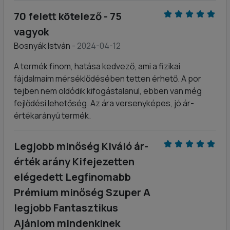
70 felett kötelező - 75
vagyok
Bosnyák István
- 2024-04-12
A termék finom, hatása kedvező, ami a fizikai
fájdalmaim mérséklődésében tetten érhető. A por
tejben nem oldódik kifogástalanul, ebben van még
fejlődési lehetőség. Az ára versenyképes, jó ár-
értékarányú termék.
Legjobb minőség Kiváló ár-
érték arány Kifejezetten
elégedett Legfinomabb
Prémium minőség Szuper A
legjobb Fantasztikus
Ajánlom mindenkinek