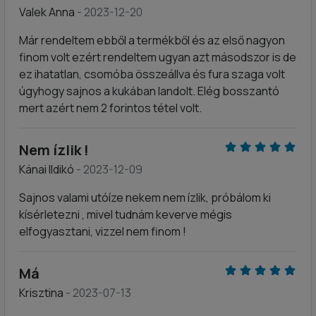
Valek Anna
- 2023-12-20
Már rendeltem ebből a termékből és az első nagyon
finom volt ezért rendeltem ugyan azt másodszor is de
ez ihatatlan, csomóba összeállva és fura szaga volt
úgyhogy sajnos a kukában landolt. Elég bosszantó
mert azért nem 2 forintos tétel volt.
Nem ízlik !
Kánai Ildikó
- 2023-12-09
Sajnos valami utóíze nekem nem ízlik, próbálom ki
kísérletezni , mivel tudnám keverve mégis
elfogyasztani, vizzel nem finom !
Má
Krisztina
- 2023-07-13