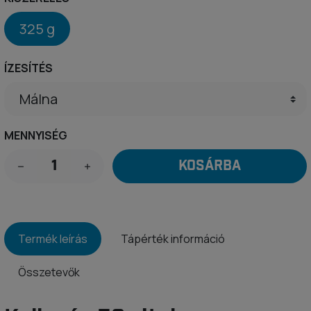
325 g
ÍZESÍTÉS
MENNYISÉG
KOSÁRBA
Termék leírás
Tápérték információ
Összetevők