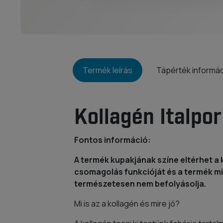
Termék leírás
Tápérték informá
Kollagén Italpor
Fontos információ:
A termék kupakjának színe eltérhet a 
csomagolás funkcióját és a termék m
természetesen nem befolyásolja.
Mi is az a kollagén és mire jó?