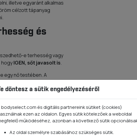
ni, illetve egyaránt alkalmas
 köröm célzott tápanyag
i.
rhesség és
n szedhető-e terhesség vagy
, hogy
IGEN, sőt javasolt is
.
e egy nő testében. A
lyan problémával
Te döntesz a sütik engedélyezéséről
segítséget nyújthat.
blémák, valamint ízületi
osavak ezekben mind
 bodyselect.com és digitális partnereink sütiket (cookies)
asználnak ezen az oldalon. Egyes sütik kötelezőek a weboldal
egfelelő működéséhez, azonban a következő sütik opcionálisa
 kollagénre van szüksége,
mára szükséges
Az oldal személyre szabásához szükséges sütik.