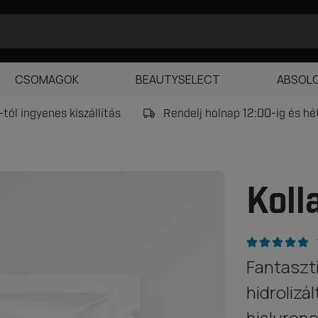
CSOMAGOK
BEAUTYSELECT
ABSOL
tól ingyenes kiszállítás
Rendelj holnap 12:00-ig és h
Koll
Fantaszt
hidrolizá
hialurons