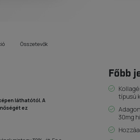
ció
Összetevők
Főbb j
Kollagé
típusú 
képen láthatótól. A
inőségét ez
Adagon
30mg hi
Hozzáad