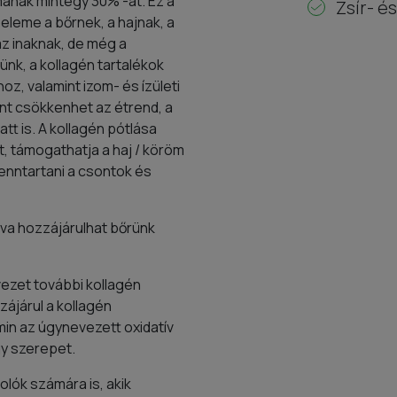
lmának mintegy 30% -át. Ez a
Zsír- é
eleme a bőrnek, a hajnak, a
z inaknak, de még a
nk, a kollagén tartalékok
z, valamint izom- és ízületi
nt csökkenhet az étrend, a
t is. A kollagén pótlása
t, támogathatja a haj / köröm
nntartani a csontok és
gva hozzájárulhat bőrünk
vezet további kollagén
ájárul a kollagén
min az úgynevezett oxidatív
gy szerepet.
olók számára is, akik