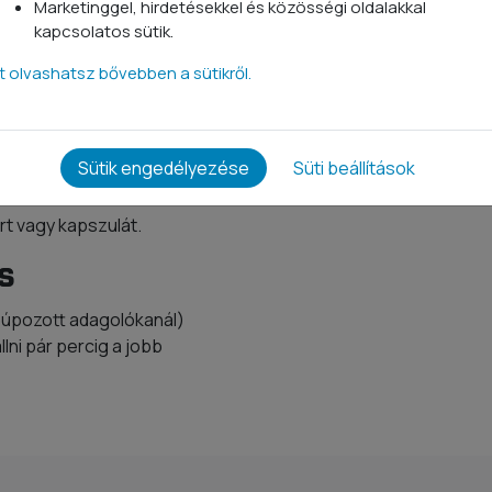
taminokat is. Mivel a test
Marketinggel, hirdetésekkel és közösségi oldalakkal
ek és ahhoz, hogy
kapcsolatos sütik.
megelőzzük a striák
tt olvashatsz bővebben a sütikről.
yújthatnak a kollagén
kollagén, nincs hatással a
Sütik engedélyezése
Süti beállítások
ort vagy kapszulát.
s
 púpozott adagolókanál)
llni pár percig a jobb