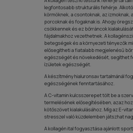
A kollagén teszi ki testünk fehérje tarta
legfontosabb strukturális fehérje. Alkotó
körmöknek, a csontoknak, az izmoknak, a
porcoknak és fogaknak is. Ahogy öregszü
csökkennek és ez bőrráncok kialakulásáho
fájdalmakhoz vezethetnek. A kollagénszi
betegségek és a környezeti tényezők miat
elősegítheti a fiatalabb megjelenésű bőr
egészségét és növekedését, segíthet fe
ízületek egészségét.
A készítmény hialuronsav tartalmánál fo
egészségének fenntartásához.
A C-vitamin kulcsszerepet tölt be a szer
termelésének elősegítésében, azaz hozz
kötőszövet kialakulásához. Míg az E-vita
stresszel való küzdelemben játszhat na
A kollagén ital fogyasztása ajánlott sport