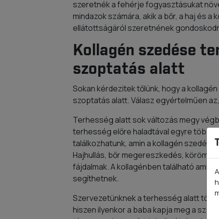
szeretnék a fehérje fogyasztásukat növel
mindazok számára, akik a bőr, a haj és a
ellátottságáról szeretnének gondoskodn
Kollagén szedése te
szoptatás alatt
Sokan kérdezitek tőlünk, hogy a kollagé
szoptatás alatt. Válasz egyértelműen az
Terhesség alatt sok változás megy végb
terhesség előre haladtával egyre több o
találkozhatunk, amin a kollagén szedése 
Hajhullás, bőr megereszkedés, köröm pro
fájdalmak. A kollagénben található amin
A
segíthetnek.
h
m
Szervezetünknek a terhesség alatt több
hiszen ilyenkor a baba kapja meg a szá