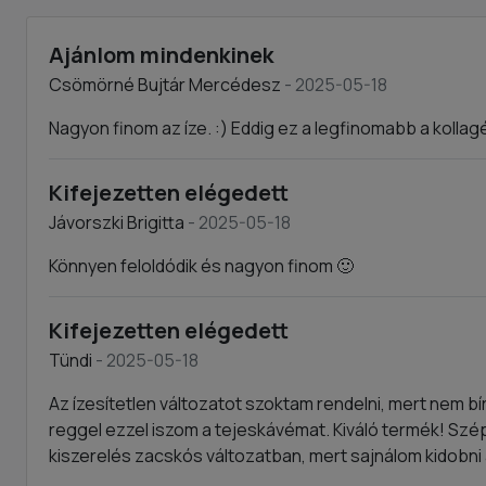
Ajánlom mindenkinek
Csömörné Bujtár Mercédesz
- 2025-05-18
Nagyon finom az íze. :) Eddig ez a legfinomabb a kollagé
Kifejezetten elégedett
Jávorszki Brigitta
- 2025-05-18
Könnyen feloldódik és nagyon finom 🙂
Kifejezetten elégedett
Tündi
- 2025-05-18
Az ízesítetlen változatot szoktam rendelni, mert nem b
reggel ezzel iszom a tejeskávémat. Kiváló termék! Sz
kiszerelés zacskós változatban, mert sajnálom kidobni