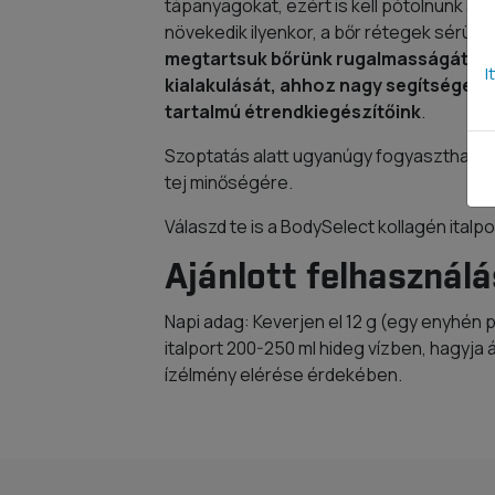
tápanyagokat, ezért is kell pótolnunk a vi
növekedik ilyenkor, a bőr rétegek sérüln
megtartsuk bőrünk rugalmasságát és 
I
kialakulását, ahhoz nagy segítséget n
tartalmú étrendkiegészítőink
.
Szoptatás alatt ugyanúgy fogyasztható a 
tej minőségére.
Válaszd te is a BodySelect kollagén italp
Ajánlott felhasználá
Napi adag: Keverjen el 12 g (egy enyhén
italport 200-250 ml hideg vízben, hagyja á
ízélmény elérése érdekében.