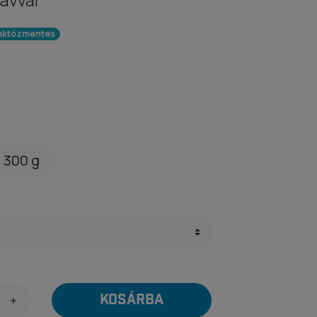
aktózmentes
300 g
KOSÁRBA