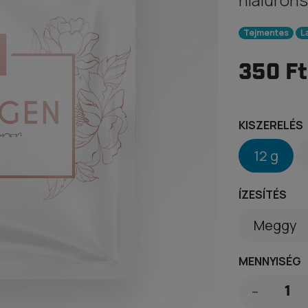
Tejmentes
L
350 Ft
KISZERELÉS
12 g
ÍZESÍTÉS
MENNYISÉG