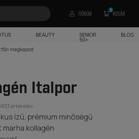
0
FIÓKOM
KOSÁR
OTUS
BEAUTY
SENIOR
BLOG
50+
étfőn megkapod
agén Italpor
1933 értékelés
ikus ízű, prémium minőségű
lt marha kollagén
avval