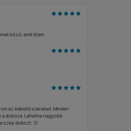
nek közül, amit ittam.
írom az édesítő szereket. Minden
ép a doboza. Lehetne nagyobb
 a szép dobozt. :D