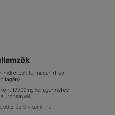
ellemzők
n hidrolizált formában (I-es
kollagén)
ként 10500mg kollagénnel és
aluronsavval
ott E-és C-vitaminnal.