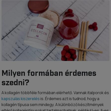
Milyen formában érdemes
szedni?
A kollagén többféle formában elérhető. Vannak italporok és
kapszulás kiszerelés
is. Érdemes azt is tudnod, hogy a
kollagén típusa sem mindegy. A különböző készítmények
eltérő kollagéntípusokat tartalmazhatnak, például I-es, II-es