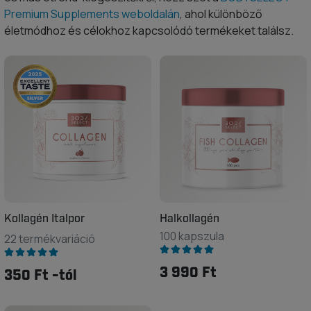
Premium Supplements weboldalán
, ahol különböző
életmódhoz és célokhoz kapcsolódó termékeket találsz.
Kollagén Italpor
Halkollagén
100 kapszula
22 termékvariáció
3 990 Ft
350 Ft -tól