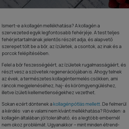
Ismert-e a kollagén mellékhatása? A kollagén a
szervezeted egyik legfontosabb fehérjéje. A test teljes
fehérjetartalmának jelentős részét adja, és alapvető
szerepet tölt be a bőr, az ízületek, a csontok, az inak és a
porcok felépítésében.
Felel a bőr feszességéért, az ízületek rugalmasságáért, és
részt vesz a szövetek regenerációjában is. Ahogy telnek
az évek, a természetes kollagéntermelés csökken, ami
ráncok megjelenéséhez, haj- és körömgyengüléshez,
illetve ízületi kellemetlenségekhez vezethet.
Sokan ezért döntenek a
kollagénpótlás mellett
. De felmerül
a kérdés: van e valami nem kívánt mellékhatása? Röviden: a
kollagén általában jól tolerálható, és a legtöbb embernél
nem okoz problémát. Ugyanakkor – mint minden étrend-