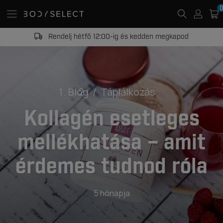
0
Rendelj hétfő 12:00-ig és kedden megkapod
Blog
Táplálkozás
Kollagén esetleges
mellékhatása – amit
érdemes tudnod róla
5 hónapja