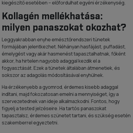
kiegészítő esetében – előfordulhat egyéni érzékenység.
Kollagén mellékhatása:
milyen panaszokat okozhat?
Leggyakrabban enyhe emésztőrendszeri tünetek
formájában jelentkezhet. Néhányan hasfájást, puffadást,
émelygést vagy akár hasmenést tapasztalhatnak, főként
akkor, ha hirtelen nagyobb adaggal kezdik el a
fogyasztását. Ezek a tünetek általában átmenetiek, és
sokszor az adagolás módosításával enyhülnek.
Ha érzékenyebb a gyomrod, érdemes kisebb adaggal
indítani, majd fokozatosan emelni a mennyiséget, így a
szervezetednek van ideje alkalmazkodni. Fontos, hogy
figyelj a tested jelzéseire. Ha tartós panaszokat
tapasztalsz, érdemes szünetet tartani, és szükség esetén
szakemberrel egyeztetni.