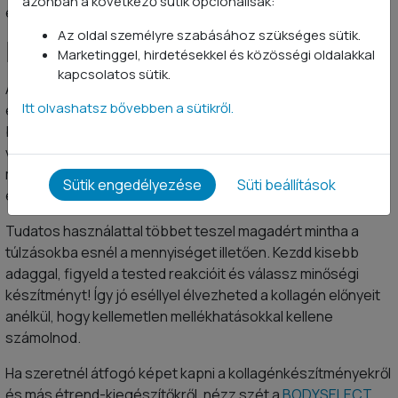
azonban a következő sütik opcionálisak:
emelkedhet.
Az oldal személyre szabásához szükséges sütik.
Mire figyelj még?
Marketinggel, hirdetésekkel és közösségi oldalakkal
kapcsolatos sütik.
A kollagén mellékhatása maximum kellemetlen, egyéni
Itt olvashatsz bővebben a sütikről.
érzékenység előfordulhat, főként akkor, ha allergiás vagy
bizonyos fehérjeforrásokra. Ha krónikus betegséged van,
várandós vagy, vagy rendszeresen gyógyszert szedsz,
mindenképpen kérd ki szakember véleményét a szedés
Sütik engedélyezése
Süti beállítások
előtt.
Tudatos használattal többet teszel magadért mintha a
túlzásokba esnél a mennyiséget illetően. Kezdd kisebb
adaggal, figyeld a tested reakcióit és válassz minőségi
készítményt! Így jó eséllyel élvezheted a kollagén előnyeit
anélkül, hogy kellemetlen mellékhatásokkal kellene
számolnod.
Ha szeretnél átfogó képet kapni a kollagénkészítményekről
és más étrend-kiegészítőkről, nézz szét a
BODYSELECT