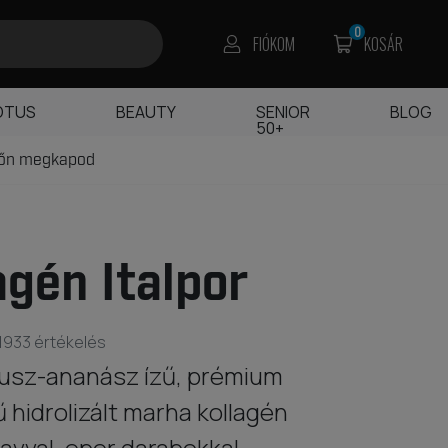
0
FIÓKOM
KOSÁR
OTUS
BEAUTY
SENIOR
BLOG
50+
főn megkapod
agén Italpor
1933 értékelés
usz-ananász ízű, prémium
hidrolizált marha kollagén
avval, eper darabokkal