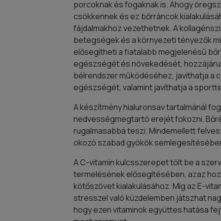
porcoknak és fogaknak is. Ahogy öregszü
csökkennek és ez bőrráncok kialakulásáho
fájdalmakhoz vezethetnek. A kollagénszi
betegségek és a környezeti tényezők miat
elősegítheti a fiatalabb megjelenésű bőr
egészségét és növekedését, hozzájáru
bélrendszer működéséhez, javíthatja a c
egészségét, valamint javíthatja a sportte
A készítmény hialuronsav tartalmánál fo
nedvességmegtartó erejét fokozni. Bőré
rugalmasabbá teszi. Mindemellett felves
okozó szabad gyökök semlegesítésébe
A C-vitamin kulcsszerepet tölt be a szer
termelésének elősegítésében, azaz hozz
kötőszövet kialakulásához. Míg az E-vita
stresszel való küzdelemben játszhat nag
hogy ezen vitaminok együttes hatása fejti