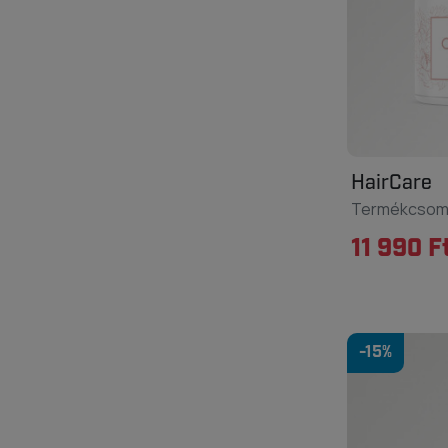
HairCare
Termékcso
11 990 F
-15%