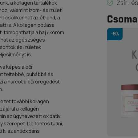
Zsír- é
nk, a kollagén tartalékok
z, valamint izom- és ízületi
Csoma
nt csökkenhet az étrend, a
t is. A kollagén pótlása
t, támogathatja a haj / köröm
-9%
lhat az egészséges
sontok és ízületek
ljesítményt is.
gva képes a bőr
t teltebbé, puhábbá és
zi a harcot a bőröregedést
n.
vezet további kollagén
ájárul a kollagén
min az úgynevezett oxidatív
y szerepet. De fontos tudni,
 ki az antioxidáns