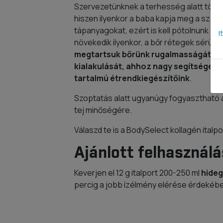
Szervezetünknek a terhesség alatt több
hiszen ilyenkor a baba kapja meg a szá
tápanyagokat, ezért is kell pótolnunk a vi
I
növekedik ilyenkor, a bőr rétegek sérüln
megtartsuk bőrünk rugalmasságát és 
kialakulását, ahhoz nagy segítséget n
tartalmú étrendkiegészítőink
.
Szoptatás alatt ugyanúgy fogyasztható a 
tej minőségére.
Válaszd te is a BodySelect kollagén italp
Ajánlott felhasználá
Keverjen el 12 g italport 200-250 ml
hideg
percig a jobb ízélmény elérése érdekéb