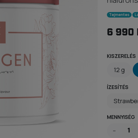
Tejmentes
L
6 990 
KISZERELÉS
12 g
ÍZESÍTÉS
MENNYISÉG