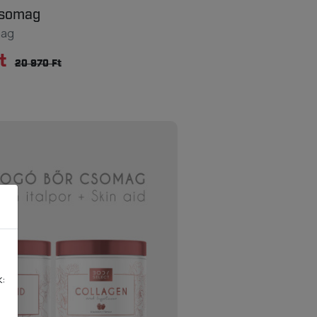
csomag
mag
t
20 970 Ft
k: