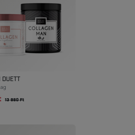
 DUETT
mag
t
13 980 Ft