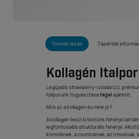
Termék leírás
Tápérték informá
Kollagén Italpor
Legújabb strawberry-colada ízű, prémiu
italporunk fogyasztása
tejjel
ajánlott.
Mi is az a kollagén és mire jó?
A kollagén teszi ki testünk fehérje tarta
legfontosabb strukturális fehérje. Alkotó
körmöknek, a csontoknak, az izmoknak, a