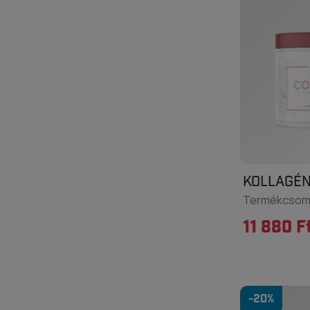
KOLLAGÉN
Termékcso
11 880 F
-20%