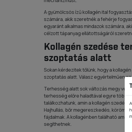
mechanizmust.
A gyümölcsös ízű kollagén ital fogyasztá
számára, akik szeretnék a fehérje fogyasz
egyaránt alkalmas mindazok számára, akik
célzott tápanyag ellátottságáról szere
Kollagén szedése te
szoptatás alatt
Sokan kérdezitek tőlünk, hogy a kollagé
szoptatás alatt. Válasz egyértelműen az
Terhesség alatt sok változás megy végb
terhesség előre haladtával egyre több o
találkozhatunk, amin a kollagén szedése 
A
Hajhullás, bőr megereszkedés, köröm pro
h
m
fájdalmak. A kollagénben található amin
segíthetnek.