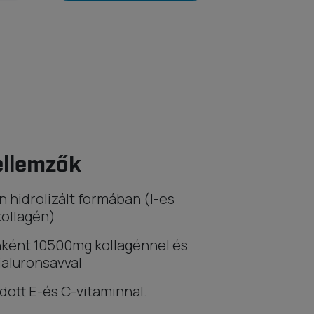
ellemzők
n hidrolizált formában (I-es
kollagén)
ként 10500mg kollagénnel és
aluronsavval
ott E-és C-vitaminnal.