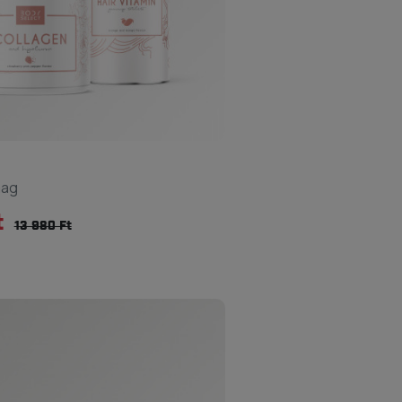
mag
t
13 980 Ft