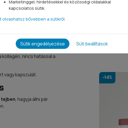
Marketinggel, hirdetésekkel és közösségi oldalakkal
 kollagénre van szüksége,
kapcsolatos sütik.
mára szükséges
taminokat is. Mivel a test
tt olvashatsz bővebben a sütikről.
ek és ahhoz, hogy
Ragyogó b
megelőzzük a striák
Termékcso
yújthatnak a kollagén
Sütik engedélyezése
Süti beállítások
12 990 F
kollagén, nincs hatással a
ort vagy kapszulát.
-14%
s
 tejben
, hagyja állni pár
en.