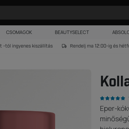
CSOMAGOK
BEAUTYSELECT
ABSOL
 -tól ingyenes kiszállítás
Rendelj ma 12:00-ig és hét
Koll
Eper-kók
minőségű 
hialurons