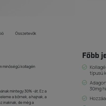
ció
Összetevők
Főbb j
m minőségű kollagén
Kollagé
típusú 
Adagon
30mg hi
lmának mintegy 30% -át. Ez a
eleme a bőrnek, a hajnak, a
Hozzáad
z inaknak, de még a