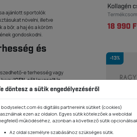
Kollagén 
sa ajánlott sportolók
Termékcso
tásukat növelni, illetve
18 990 F
 a bőr, a haj és a köröm
tnének gondoskodni.
rhesség és
-13%
n szedhető-e terhesség vagy
, hogy
IGEN, sőt javasolt is
.
Te döntesz a sütik engedélyezéséről
e egy nő testében. A
lyan problémával
segítséget nyújthat.
 bodyselect.com és digitális partnereink sütiket (cookies)
blémák, valamint ízületi
asználnak ezen az oldalon. Egyes sütik kötelezőek a weboldal
egfelelő működéséhez, azonban a következő sütik opcionálisa
osavak ezekben mind
Az oldal személyre szabásához szükséges sütik.