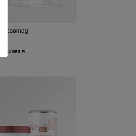
őr csomag
mag
t
14 980 Ft