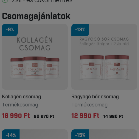
Csomagajánlatok
-9%
-13%
Kollagén csomag
Ragyogó bőr csomag
Termékcsomag
Termékcsomag
18 990 Ft
12 990 Ft
20 970 Ft
14 980 Ft
-14%
-15%