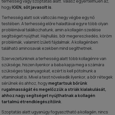
terhesség vagy szoptatás alatt. Válasz egyértelműen az,
hogy
IGEN, sőt javasolt is
.
Terhesség alatt sok változás megy végbe egy nő
testében. A terhesség előre haladtával egyre több olyan
problémával találkozhatunk, amin a kollagén szedése
segítséget nyújthat. Hajhullás, bőr megereszkedés, köröm
problémák, valamint ízületi fájdalmak. A kollagénben
található aminosavak ezekben mind segíthetnek.
Szervezetünknek a terhesség alatt több kollagénre van
szüksége, hiszen ilyenkor a baba kapja meg a számára
szükséges tápanyagokat, ezért is kell pótolnunk a
vitaminokat is. Mivel a test növekedik ilyenkor, a bőr rétegek
sérülnek és ahhoz, hogy
megtartsuk bőrünk
rugalmasságát és megelőzzük a striák kialakulását,
ahhoz nagy segítséget nyújthatnak a kollagén
tartalmú étrendkiegészítőink
.
Szoptatás alatt ugyanúgy fogyasztható a kollagén, nincs