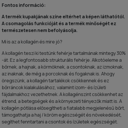
Fontos információ:
A termék kupakjának színe eltérhet a képen láthatótól.
A csomagolás funkcióját és a termék minőségét ez
természetesen nem befolyásolja.
Mi is az a kollagén és mire jó?
A kollagén teszi ki testünk fehérje tartalmának mintegy 30%
-át. Ez a legfontosabb strukturális fehérje. Alkotóeleme a
bőrnek, a hajnak, a körmöknek, a csontoknak, az izmoknak,
az inaknak, de még a porcoknak és fogaknak is. Ahogy
öregszünk, a kollagén tartalékok csökkennek és ez
bőrráncok kialakulásához, valamint izom- és ízületi
fájdalmakhoz vezethetnek. A kollagénszint csökkenhet az
étrend, a betegségek és a környezeti tényezők miatt is. A
kollagén pótlása elősegítheti a fiatalabb megjelenésű bőrt,
támogathatja a haj / köröm egészségét és növekedését,
segíthet fenntartani a csontok és ízületek egészségét.