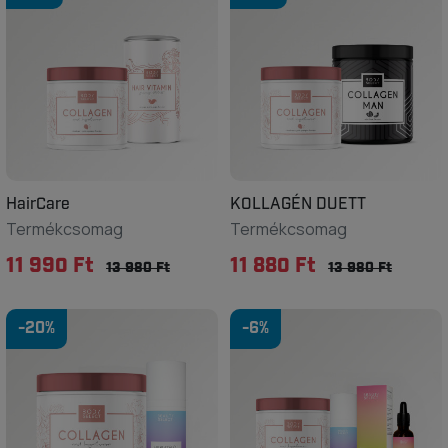
HairCare
KOLLAGÉN DUETT
Termékcsomag
Termékcsomag
11 990 Ft
11 880 Ft
13 980 Ft
13 980 Ft
-20%
-6%