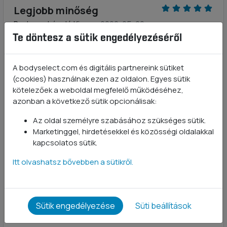
Legjobb minőség
Bodorne László Kinga
- 2022-05-20
Te döntesz a sütik engedélyezéséről
Ajánlom mindenkinek
A bodyselect.com és digitális partnereink sütiket
Zsofia Kalmár-Szokoli
- 2022-05-20
(cookies) használnak ezen az oldalon. Egyes sütik
kötelezőek a weboldal megfelelő működéséhez,
Legfinomabb
azonban a következő sütik opcionálisak:
Gerhes Andrea
- 2022-05-19
Az oldal személyre szabásához szükséges sütik.
Marketinggel, hirdetésekkel és közösségi oldalakkal
Ajánlom mindenkinek
kapcsolatos sütik.
Andi
- 2022-05-19
Itt olvashatsz bővebben a sütikről.
Nagyon jó ízű. Remélem jó lesz az ízületeimre hosszú
távon.
Sütik engedélyezése
Süti beállítások
Jól oldódik a tea ízét