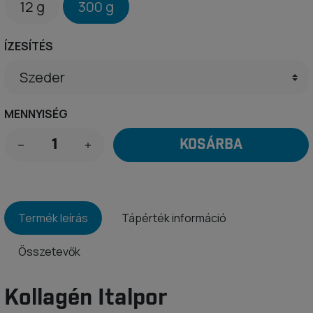
12 g
300 g
ÍZESÍTÉS
MENNYISÉG
KOSÁRBA
Termék leírás
Tápérték információ
Összetevők
Kollagén Italpor