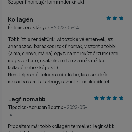
Szuper finom,ajánlom mindenkinek!
Kollagén
Élelmiszeres lányok
- 2022-05-14
Több ízt is rendeltünk, változók a vélemények, az
ananászos, barackos ízek finomak, viszont a többi
(alma, dinnye, málna) egy fura mellékízt érzünk (ami
megszokható, csak elsőre furcsa más márka
kollagénjéhez képest.)
Nem teljes mértékben oldódik be, kis darabkák
maradnak amit akárhogy rázunk nem oldódik fel.
Legfinomabb
Tipszics-Abrudán Beatrix
- 2022-05-
14
Próbáltam már több kollagén terméket, leginkább