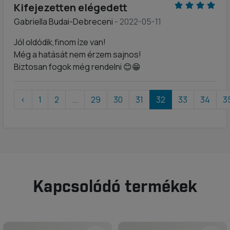
Kifejezetten elégedett
Gabriella Budai-Debreceni
- 2022-05-11
Jól oldódik,finom íze van!
Még a hatását nem érzem sajnos!
Biztosan fogok még rendelni 😊😁
‹
1
2
...
29
30
31
32
33
34
3
Kapcsolódó termékek