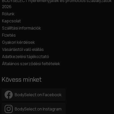
BODYSELECT nyereményjáték és promóciós szabályzatok
2026
Rólunk
Kapcsolat
Szállítási információk
Fizetés
Gyakori kérdések
Vásárlástól való elállás
Adatkezelési tájékoztató
Általános szerződési feltételek
Kövess minket
BodySelect on Facebook
BodySelect on Instagram