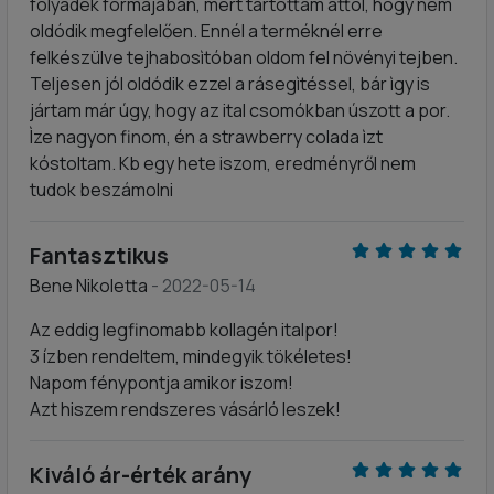
folyadék formájában, mert tartottam attól, hogy nem
oldódik megfelelően. Ennél a terméknél erre
felkészülve tejhabosìtóban oldom fel növényi tejben.
Teljesen jól oldódik ezzel a rásegìtéssel, bár ìgy is
jártam már úgy, hogy az ital csomókban úszott a por.
Ìze nagyon finom, én a strawberry colada ìzt
kóstoltam. Kb egy hete iszom, eredményről nem
tudok beszámolni
Fantasztikus
Bene Nikoletta
- 2022-05-14
Az eddig legfinomabb kollagén italpor!
3 ízben rendeltem, mindegyik tökéletes!
Napom fénypontja amikor iszom!
Azt hiszem rendszeres vásárló leszek!
Kiváló ár-érték arány