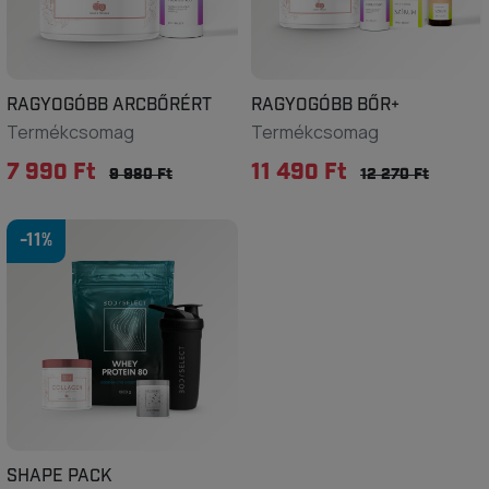
RAGYOGÓBB ARCBŐRÉRT
RAGYOGÓBB BŐR+
Termékcsomag
Termékcsomag
7 990 Ft
11 490 Ft
9 980 Ft
12 270 Ft
-11%
SHAPE PACK