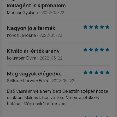
kollagént is kipróbálom
Mocsár Gyuláné
- 2022-05-22
Nagyon jó a termék.
Koncz Jánosné
- 2022-05-22
Kiváló ár-érték arány
Kolumbán Elvira
- 2022-05-22
Meg vagyok elégedve
Sélleiné Horváth Erika
- 2022-05-22
Első ivásra annyira nem ízlett.De aztán szépen hozzá
szoktam.Málnás ízben vettem. Várom a jótékony
hatását. Még csak 1 hete iszom.