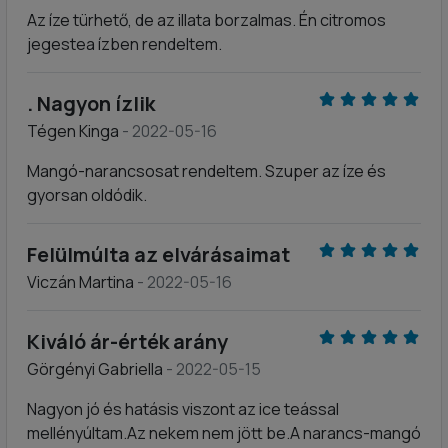
Az íze türhető, de az illata borzalmas. Én citromos
jegestea ízben rendeltem.
. Nagyon ízlik
Tégen Kinga
- 2022-05-16
Mangó-narancsosat rendeltem. Szuper az íze és
gyorsan oldódik.
Felülmúlta az elvárásaimat
Viczán Martina
- 2022-05-16
Kiváló ár-érték arány
Görgényi Gabriella
- 2022-05-15
Nagyon jó és hatásis viszont az ice teással
mellényúltam.Az nekem nem jött be.A narancs-mangó