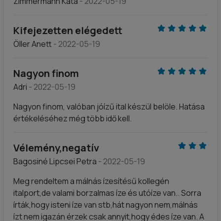
Zimmermann Kata
- 2022-05-19
Kifejezetten elégedett
Öller Anett
- 2022-05-19
Nagyon finom
Adri
- 2022-05-19
Nagyon finom, valóban jóízű ital készül belöle. Hatása
értékeléséhez még több idő kell.
Vélemény,negatív
Bagosiné Lipcsei Petra
- 2022-05-19
Meg rendeltem a málnás ízesítésű kollegén
italport,de valami borzalmas íze és utóíze van.. Sorra
írták,hogy isteni íze van stb,hát nagyon nem,málnás
ízt nem igazán érzek csak annyit,hogy édes íze van. A