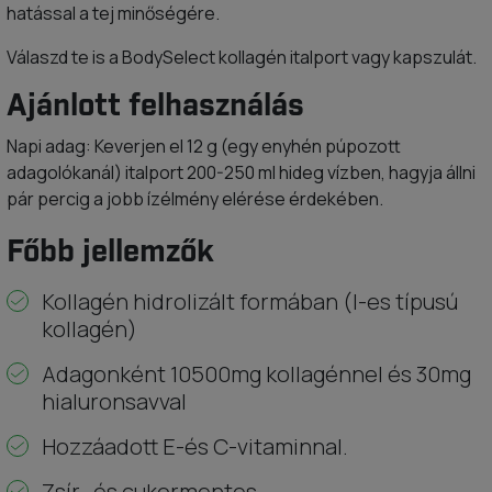
hatással a tej minőségére.
Válaszd te is a BodySelect kollagén italport vagy kapszulát.
Ajánlott felhasználás
Napi adag: Keverjen el 12 g (egy enyhén púpozott
adagolókanál) italport 200-250 ml hideg vízben, hagyja állni
pár percig a jobb ízélmény elérése érdekében.
Főbb jellemzők
Kollagén hidrolizált formában (I-es típusú
kollagén)
Adagonként 10500mg kollagénnel és 30mg
hialuronsavval
Hozzáadott E-és C-vitaminnal.
Zsír- és cukormentes