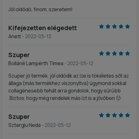
Jól oldódó, finom, szeretem!
Kifejezetten elégedett
Anett
- 2022-05-13
Szuper
Bolláné Lampérth Tímea
- 2022-05-12
Szuper jó termék, jól oldódik az íze is tökéletes sőt az
állaga (más termékhez viszonyítva) úgymond sokkal
collagénesebb tehát arra gondolok, hogy sűrűbb
.Biztos, hogy még rendelek más ízt is a jővőben 🙂
Szuper
Sztergiu Neda
- 2022-05-12