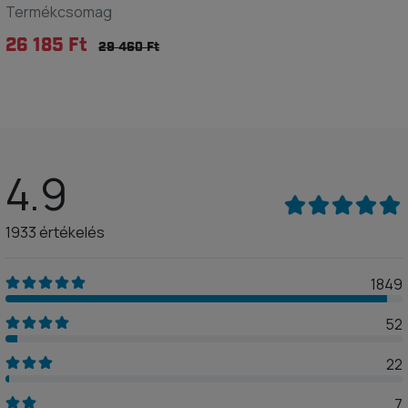
Termékcsomag
26 185 Ft
29 460 Ft
4.9
1933 értékelés
1849
52
22
7