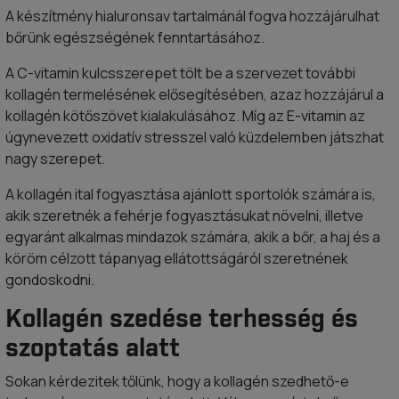
A készítmény hialuronsav tartalmánál fogva hozzájárulhat
bőrünk egészségének fenntartásához.
A C-vitamin kulcsszerepet tölt be a szervezet további
kollagén termelésének elősegítésében, azaz hozzájárul a
kollagén kötőszövet kialakulásához. Míg az E-vitamin az
úgynevezett oxidatív stresszel való küzdelemben játszhat
nagy szerepet.
A kollagén ital fogyasztása ajánlott sportolók számára is,
akik szeretnék a fehérje fogyasztásukat növelni, illetve
egyaránt alkalmas mindazok számára, akik a bőr, a haj és a
köröm célzott tápanyag ellátottságáról szeretnének
gondoskodni.
Kollagén szedése terhesség és
szoptatás alatt
Sokan kérdezitek tőlünk, hogy a kollagén szedhető-e