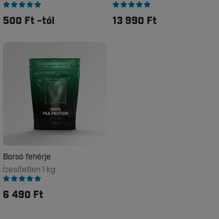
500 Ft -tól
13 990 Ft
Borsó fehérje
Ízesítetlen 1 kg
6 490 Ft