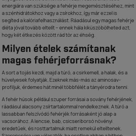
energiára van szüksége a fehérje megemésztéséhez, mint
a szénhidrátokhoz vagy a zsírokhoz, így már ezzel is
segíted a kalóriafelhasználást. Ráadásul egy magas fehérje
diéta jóval tovább eltelít – ennek hála kiküszöbölheted azt,
hogy két étkezés között rád tör az éhség.
Milyen ételek számítanak
magas fehérjeforrásnak?
A sort a tojás kezdi, majd a túró, a csirkemell, a halak, és a
hüvelyesek folyatják. Ezeknek más-más az aminosav-
profiljuk, érdemes hát minél többfélét a tányérodra tenni.
A fehér húsok például szuper forrásai a sovány fehérjének,
ráadásul alacsony zsírtartalommal rendelkeznek. A túró a
lassabban felszívódó fehérjék forrásaként jó alap a
vacsorához. A lencse, bab, csicseriborsó növényi
eredetűek, és rosttartalmuk miatt remekül eltelítenek.
Szerencsére van választék, ha esetleg abban a hitben