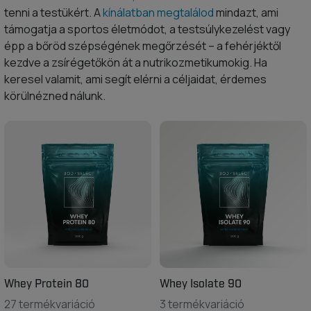
tenni a testükért. A
kínálatban megtalálod
mindazt, ami
támogatja a sportos életmódot, a testsúlykezelést vagy
épp a bőröd szépségének megőrzését – a fehérjéktől
kezdve a zsírégetőkön át a nutrikozmetikumokig. Ha
keresel valamit, ami segít elérni a céljaidat, érdemes
körülnézned nálunk.
Whey Protein 80
Whey Isolate 90
27 termékvariáció
3 termékvariáció