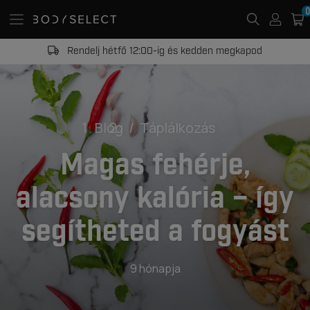
0
s kiszállítás
ő 12:00-ig és kedden megkapod
Blog
Táplálkozás
Magas fehérje,
alacsony kalória – így
segítheted a fogyást
9 hónapja