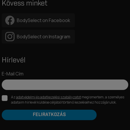
Kövess minket
BodySelect on Facebook
BodySelect on Instagram
Hírlevél
E-Mail Cím
Az
adatvédelmi és adatkezelési szabályzatot
megismertem, a személyes
adataim hírlevél küldése céljából történő kezeléséhez hozzájárulok.
FELIRATKOZÁS