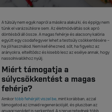
A túlsúly nem egyik napról a másikra alakul ki, és éppígy nem
tűnik el varázsütésre sem. Az életmódváltás sok apró
döntésből áll össze. A magas fehérje és alacsony kalória
együtt egy csodafegyver lehet a testsúly csökkentésére –
ha jól használod. Nem kell éhezned, sőt, ha figyelsz az
arányokra, eltelítődsz és kisebb lesz az esélye annak, hogy
nassolnivalókhoz nyúlj.
Miért támogatja a
súlycsökkentést a magas
fehérje?
Amikor
több fehérjét viszel be
, mint korábban, azzal
támogatod az izmaid regenerációját, és pluszban az
anyagcserédet is serkented. A szervezetednek több