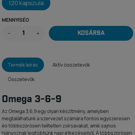
120 kapszula
MENNYISÉG
KOSÁRBA
Termék leírás
Aktív összetevők
Összetevők
Omega 3-6-9
Az Omega 3,6,9 egy olyan készítmény, amelyben
megtalálhatunk a szervezet számára fontos egyszeresen
és többszörösen telítetlen zsírsavakat, amik sajnos
hiányoznak legtöbbünk napi étkezéseiből. A többszörösen