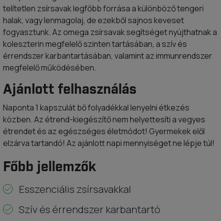
telítetlen zsírsavak legfőbb forrása a különböző tengeri
halak, vagy lenmagolaj, de ezekből sajnos keveset
fogyasztunk. Az omega zsírsavak segítséget nyújthatnak a
koleszterin megfelelő szinten tartásában, a szív és
érrendszer karbantartásában, valamint az immunrendszer
megfelelő működésében.
Ajánlott felhasználás
Naponta 1 kapszulát bő folyadékkal lenyelni étkezés
közben. Az étrend-kiegészítő nem helyettesíti a vegyes
étrendet és az egészséges életmódot! Gyermekek elől
elzárva tartandó! Az ajánlott napi mennyiséget ne lépje túl!
Főbb jellemzők
Esszenciális zsírsavakkal
Szív és érrendszer karbantartó