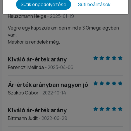
Sütik engedélyezése
Süti beállítások
Ajánlom mindenkinek
Hauszmann Helga
- 2025-01-19
Végre egy kapszula amiben mind a 3 Omega egyben
van.
Máskor is rendelek még.
Kiváló ár-érték arány
Ferenczi Melinda
- 2023-04-06
Ár-érték arányban nagyon jó
Szakos Gábor
- 2022-10-14
Kiváló ár-érték arány
Bittmann Judit
- 2022-09-29