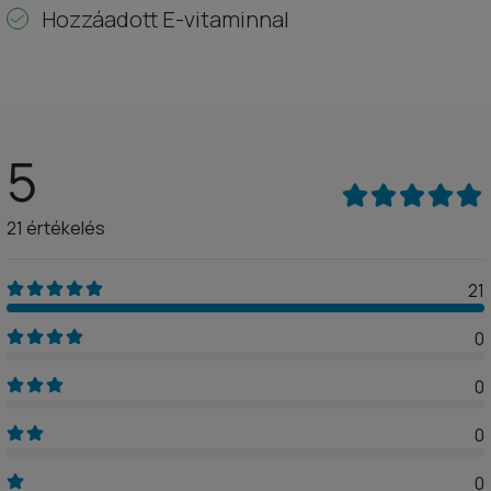
Hozzáadott E-vitaminnal
5
21 értékelés
21
0
0
0
0