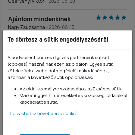
Cservenyi Viktor
- 2026-06-20
Ajánlom mindenkinek
Nagy Zsuzsanna
- 2026-06-13
Te döntesz a sütik engedélyezéséről
Nagyon régóta szedjük, meg vagyok vele elégedve.
Kiváló ár-érték arány
A bodyselect.com és digitális partnereink sütiket
(cookies) használnak ezen az oldalon. Egyes sütik
Kobzik-Heim Zita
- 2026-03-14
kötelezőek a weboldal megfelelő működéséhez,
azonban a következő sütik opcionálisak:
A hatását még nem tudom, hogy jó lesz vagy sem. A
kivitelezés amilyen dobozban érkezett tetszik. Az ár
Az oldal személyre szabásához szükséges sütik.
szintén , hiszen nem kevés mennyiség van benne.
Marketinggel, hirdetésekkel és közösségi oldalakkal
Biztos, hogy amint fogy Önöktől rendelek.
kapcsolatos sütik.
Itt olvashatsz bővebben a sütikről.
Prémium minőség
Hámori Zsuzsanna
- 2025-03-15