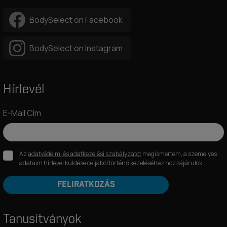
BodySelect on Facebook
BodySelect on Instagram
Hírlevél
E-Mail Cím
Az
adatvédelmi és adatkezelési szabályzatot
megismertem, a személyes
adataim hírlevél küldése céljából történő kezeléséhez hozzájárulok.
FELIRATKOZÁS
Tanusítványok