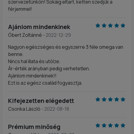
szervezetünkön! Sokàig eltart, ketten szedjük a
férjemmel!
Ajánlom mindenkinek
Óbert Zoltánné
- 2022-12-29
Nagyon egészséges és egyszerre 3 féle omega van
benne.
Nincs hal illata és utóíze.
Ár-érték arányban pedig verhetetlen.
Ajánlom mindenkinek!!
Ezt is az egész család fogyasztja.
Kifejezetten elégedett
Csonka László
- 2022-08-18
Prémium minőség