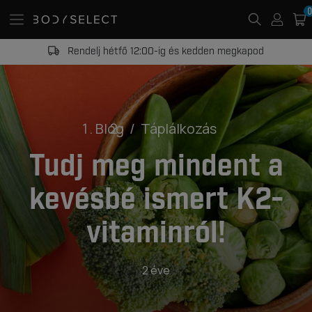
0
Rendelj hétfő 12:00-ig és kedden megkapod
Blog
Táplálkozás
Tudj meg mindent a
kevésbé ismert K2-
vitaminról!
2 éve