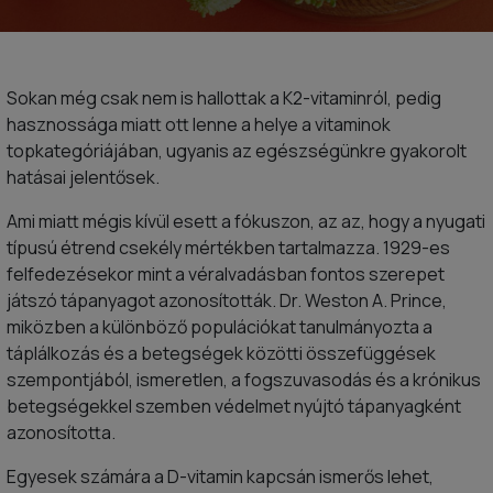
Sokan még csak nem is hallottak a K2-vitaminról, pedig
hasznossága miatt ott lenne a helye a vitaminok
topkategóriájában, ugyanis az egészségünkre gyakorolt
hatásai jelentősek.
Ami miatt mégis kívül esett a fókuszon, az az, hogy a nyugati
típusú étrend csekély mértékben tartalmazza. 1929-es
felfedezésekor mint a véralvadásban fontos szerepet
játszó tápanyagot azonosították. Dr. Weston A. Prince,
miközben a különböző populációkat tanulmányozta a
táplálkozás és a betegségek közötti összefüggések
szempontjából, ismeretlen, a fogszuvasodás és a krónikus
betegségekkel szemben védelmet nyújtó tápanyagként
azonosította.
Egyesek számára a D-vitamin kapcsán ismerős lehet,