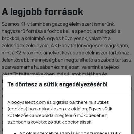
A legjobb források
Számos K1-vitaminban gazdag élelmiszert ismerünk,
nagyszerű forrása a fodros kel, a spenót, a mángold, a
brokkoli, a kelbimbó, egyes hüvelyesek, valamint a
zöldségek zöld levele. A K1-bevitel lényegesen magasabb,
mint a K2-vitaminé, amelyet kevesebb élelmiszer tartalmaz.
Jelentősebb mennyiségben megtalálható a szabad tartású
szarvasmarha húsában és májában, valamint a tejéből
készült tejtermékekben, más állatok májában és
belsőségeiben, a tojásban, továbbá a fermentált
Te döntesz a sütik engedélyezéséről
élelmiszerekben – savanyú káposzta, fermentált zöldségek
és szójabab, miso.
A bodyselect.com és digitális partnereink sütiket
A K2-vitamin napi ajánlott mennyisége 120 mg, amelyet mint
(cookies) használnak ezen az oldalon. Egyes sütik
más, a szervezet számára kis mennyiségben szükséges,
kötelezőek a weboldal megfelelő működéséhez,
azonban a következő sütik opcionálisak:
de nélkülözhetetlen
vitaminokat és ásványi anyagokat
elsősorban természetes forrásból javasolt pótolni. Ha nem
Az oldal személyre szabásához szükséges sütik.