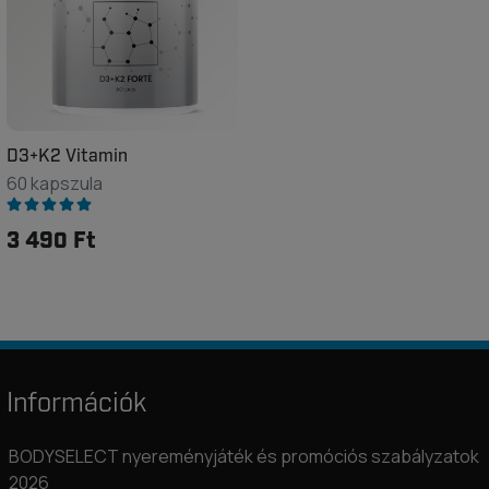
D3+K2 Vitamin
60 kapszula
3 490 Ft
Információk
BODYSELECT nyereményjáték és promóciós szabályzatok
2026