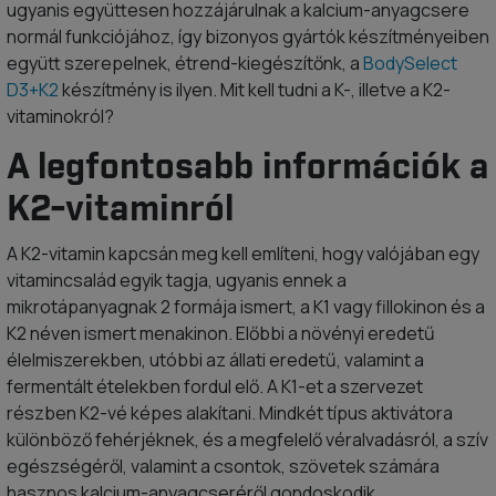
ugyanis együttesen hozzájárulnak a kalcium-anyagcsere
normál funkciójához, így bizonyos gyártók készítményeiben
együtt szerepelnek, étrend-kiegészítőnk, a
BodySelect
D3+K2
készítmény is ilyen. Mit kell tudni a K-, illetve a K2-
vitaminokról?
A legfontosabb információk a
K2-vitaminról
A K2-vitamin kapcsán meg kell említeni, hogy valójában egy
vitamincsalád egyik tagja, ugyanis ennek a
mikrotápanyagnak 2 formája ismert, a K1 vagy fillokinon és a
K2 néven ismert menakinon. Előbbi a növényi eredetű
élelmiszerekben, utóbbi az állati eredetű, valamint a
fermentált ételekben fordul elő. A K1-et a szervezet
részben K2-vé képes alakítani. Mindkét típus aktivátora
különböző fehérjéknek, és a megfelelő véralvadásról, a szív
egészségéről, valamint a csontok, szövetek számára
hasznos kalcium-anyagcseréről gondoskodik.