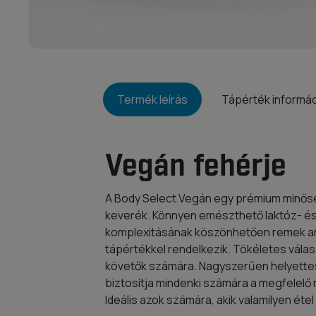
Termék leírás
Tápérték informá
Vegán fehérje
A Body Select Vegán egy prémium minősé
keverék. Könnyen emészthető laktóz- és
komplexitásának köszönhetően remek amin
tápértékkel rendelkezik. Tökéletes vála
követők számára. Nagyszerűen helyettesít
biztosítja mindenki számára a megfelelő 
Ideális azok számára, akik valamilyen étel