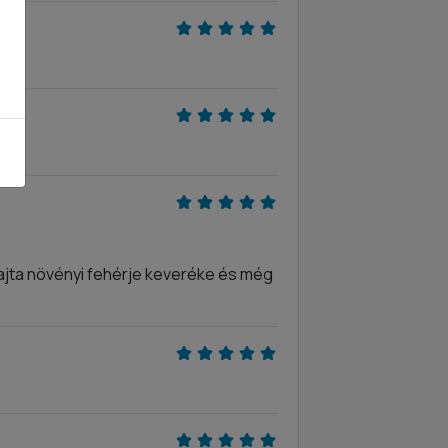
 fajta növényi fehérje keveréke és még