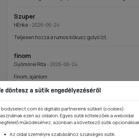
Szuper
HErika
- 2026-06-24
Teljesen hozza a rumos kókusz golyó ízt.
finom
Gyömörei Rita
- 2026-06-24
Finom, ajánlom
Te döntesz a sütik engedélyezéséről
Nagyon finom
Tanyiné Zsóka
- 2026-06-15
 bodyselect.com és digitális partnereink sütiket (cookies)
asználnak ezen az oldalon. Egyes sütik kötelezőek a weboldal
Legfinomabb
egfelelő működéséhez, azonban a következő sütik opcionálisa
Tábori Tímea
- 2026-06-13
Az oldal személyre szabásához szükséges sütik.