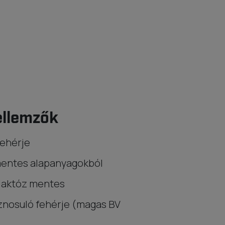
ellemzők
fehérje
ntes alapanyagokból
 laktóz mentes
znosuló fehérje (magas BV