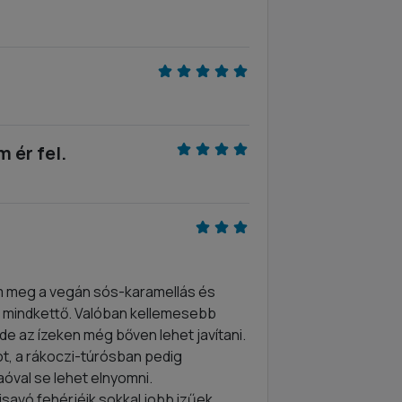
 ér fel.
am meg a vegán sós-karamellás és
s mindkettő. Valóban kellemesebb
 de az ízeken még bőven lehet javítani.
t, a rákoczi-túrósban pedig
óval se lehet elnyomni.
avó fehérjéik sokkal jobb izűek.