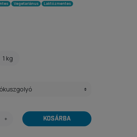
ntes
Vegetariánus
Laktózmentes
1 kg
KOSÁRBA