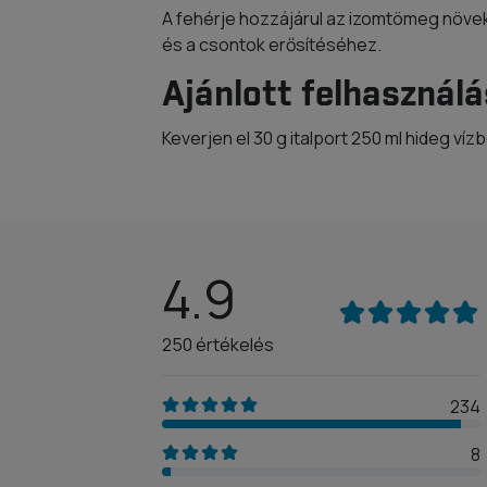
A fehérje hozzájárul az izomtömeg növ
és a csontok erősítéséhez.
Ajánlott felhasználá
Keverjen el 30 g italport 250 ml hideg víz
4.9
250 értékelés
234
8