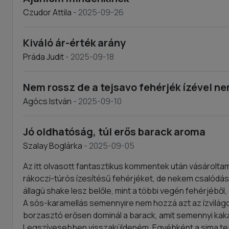
Czudor Attila
- 2025-09-26
Kiváló ár-érték arány
Práda Judit
- 2025-09-18
Nem rossz de a tejsavo fehérjék ízével nem
Agócs István
- 2025-09-10
Jó oldhatóság, túl erős barack aroma
Szalay Boglárka
- 2025-09-05
Az itt olvasott fantasztikus kommentek után vásárolt
rákoczi-túrós ízesítésű fehérjéket, de nekem csalódá
állagú shake lesz belőle, mint a többi vegén fehérjéből,
A sós-karamellás semennyire nem hozzá azt az ízvilágo
borzasztó erősen dominál a barack, amit semennyi kaka
Legszívesebben visszaküldeném. Egyébként a sima tejs