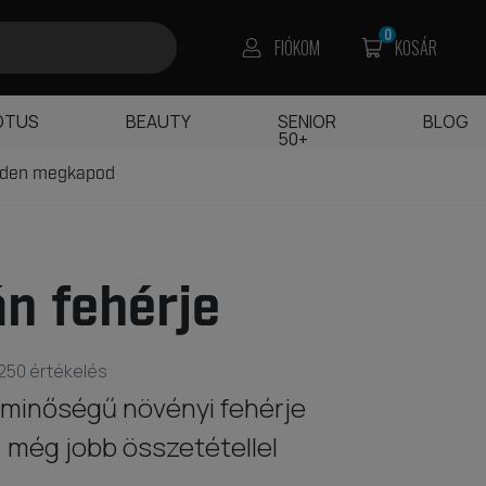
0
FIÓKOM
KOSÁR
OTUS
BEAUTY
SENIOR
BLOG
50+
edden megkapod
n fehérje
250 értékelés
minőségű növényi fehérje
 még jobb összetétellel