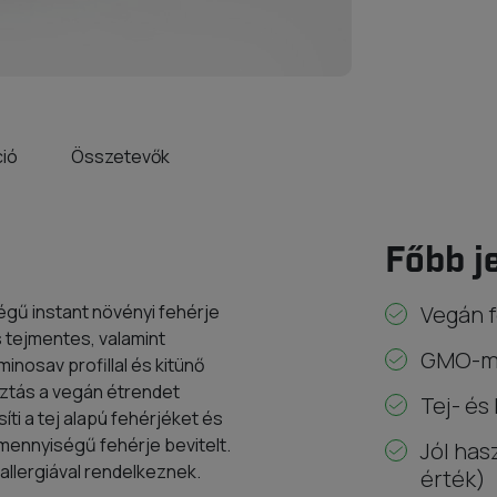
ció
Összetevők
Főbb j
gű instant növényi fehérje
Vegán 
 tejmentes, valamint
GMO-me
osav profillal és kitünő
sztás a vegán étrendet
Tej- és
i a tej alapú fehérjéket és
mennyiségű fehérje bevitelt.
Jól has
 allergiával rendelkeznek.
érték)