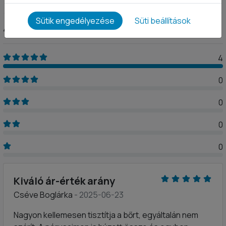
5
Sütik engedélyezése
Süti beállítások
4 értékelés
4
0
0
0
0
Kiváló ár-érték arány
Cséve Boglárka
- 2025-06-23
Nagyon kellemesen tisztítja a bőrt, egyáltalán nem