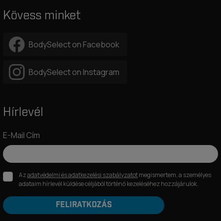
Kövess minket
BodySelect on Facebook
BodySelect on Instagram
Hírlevél
E-Mail Cím
Az
adatvédelmi és adatkezelési szabályzatot
megismertem, a személyes
adataim hírlevél küldése céljából történő kezeléséhez hozzájárulok.
FELIRATKOZÁS