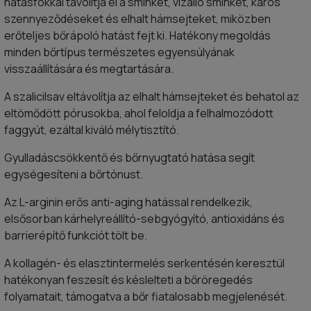
hatásfokkal távolítja el a sminket, vízálló sminket, káros
szennyeződéseket és elhalt hámsejteket, miközben
erőteljes bőrápoló hatást fejt ki. Hatékony megoldás
minden bőrtípus természetes egyensúlyának
visszaállítására és megtartására.
A szalicilsav eltávolítja az elhalt hámsejteket és behatol az
eltömődött pórusokba, ahol feloldja a felhalmozódott
faggyút, ezáltal kiváló mélytisztító.
Gyulladáscsökkentő és bőrnyugtató hatása segít
egységesíteni a bőrtónust.
Az L-arginin erős anti-aging hatással rendelkezik,
elsősorban kárhelyreállító-sebgyógyító, antioxidáns és
barrierépítő funkciót tölt be.
A kollagén- és elasztintermelés serkentésén keresztül
hatékonyan feszesít és késlelteti a bőröregedés
folyamatait, támogatva a bőr fiatalosabb megjelenését.