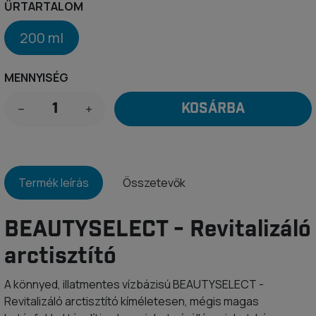
ŰRTARTALOM
200 ml
MENNYISÉG
KOSÁRBA
Termék leírás
Összetevők
BEAUTYSELECT - Revitalizáló
arctisztító
A könnyed, illatmentes vízbázisú BEAUTYSELECT -
Revitalizáló arctisztító kíméletesen, mégis magas