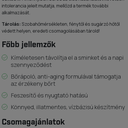
intolerancia jeleit mutatja, mellőzd a termék további
alkalmazását.
Tárolás:
Szobahőmérsékleten, fénytől és sugárzó hőtől
védett helyen, eredeti csomagolásában tárold!
Főbb jellemzők
Kíméletesen távolítja el a sminket és a napi
szennyeződést
Bőrápoló, anti-aging formulával támogatja
az érzékeny bőrt
Feszesítő és nyugtató hatású
Könnyed, illatmentes, vízbázisú készítmény
Csomagajánlatok