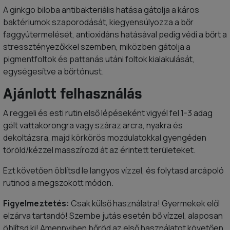
A ginkgo biloba antibakteriális hatása gátolja a káros
baktériumok szaporodását, kiegyensúlyozza a bőr
faggyútermelését, antioxidáns hatásával pedig védi a bőrt a
stressztényezőkkel szemben, miközben gátolja a
pigmentfoltok és pattanás utáni foltok kialakulását,
egységesítve a bőrtónust.
Ajánlott felhasználás
A reggeli és esti rutin első lépéseként vigyél fel 1-3 adag
gélt vattakorongra vagy száraz arcra, nyakra és
dekoltázsra, majd körkörös mozdulatokkal gyengéden
töröld/kézzel masszírozd át az érintett területeket.
Ezt követően öblítsd le langyos vízzel, és folytasd arcápoló
rutinod a megszokott módon.
Figyelmeztetés:
Csak külső használatra! Gyermekek elől
elzárva tartandó! Szembe jutás esetén bő vízzel, alaposan
öblítsd ki! Amennyiben bőröd az első használatot követően