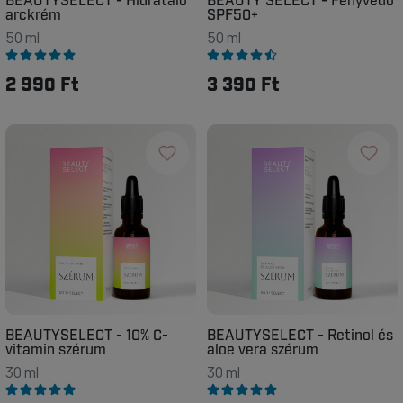
BEAUTYSELECT - Hidratáló
BEAUTY SELECT - Fényvédő
arckrém
SPF50+
50 ml
50 ml
2 990 Ft
3 390 Ft
BEAUTYSELECT - 10% C-
BEAUTYSELECT - Retinol és
vitamin szérum
aloe vera szérum
30 ml
30 ml