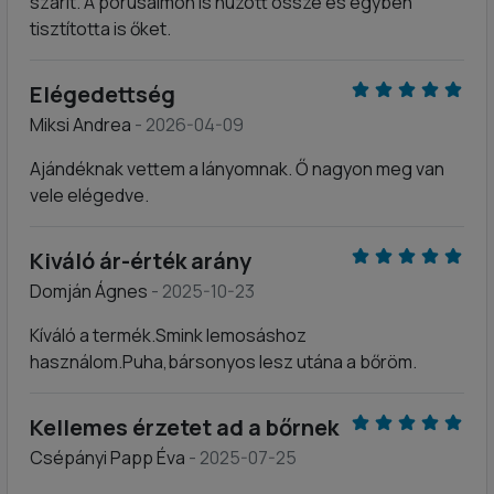
szárít. A pórusaimon is húzott össze és egyben
tisztította is őket.
Elégedettség
Miksi Andrea
- 2026-04-09
Ajándéknak vettem a lányomnak. Ő nagyon meg van
vele elégedve.
Kiváló ár-érték arány
Domján Ágnes
- 2025-10-23
Kíváló a termék.Smink lemosáshoz
használom.Puha,bársonyos lesz utána a bőröm.
Kellemes érzetet ad a bőrnek
Csépányi Papp Éva
- 2025-07-25