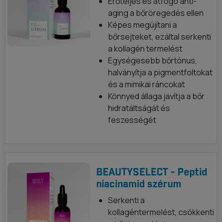
Erőteljes és átfogó anti-
aging a bőröregedés ellen
Képes megújítani a
bőrsejteket, ezáltal serkenti
a kollagén termelést
Egységesebb bőrtónus,
halványítja a pigmentfoltokat
és a mimikai ráncokat
Könnyed állaga javítja a bőr
hidratáltságát és
feszességét
BEAUTYSELECT - Peptid
niacinamid szérum
Serkenti a
kollagéntermelést, csökkenti