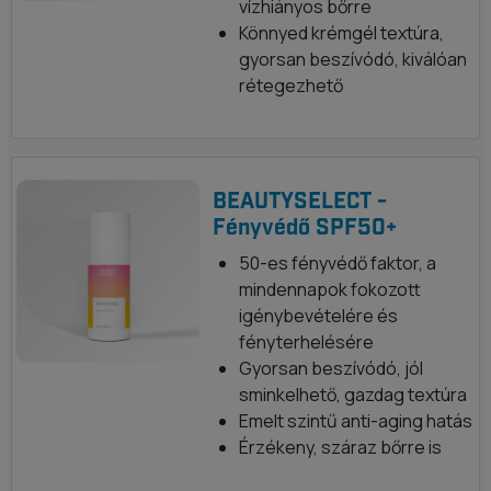
vízhiányos bőrre
Könnyed krémgél textúra,
gyorsan beszívódó, kiválóan
rétegezhető
BEAUTYSELECT -
Fényvédő SPF50+
50-es fényvédő faktor, a
mindennapok fokozott
igénybevételére és
fényterhelésére
Gyorsan beszívódó, jól
sminkelhető, gazdag textúra
Emelt szintű anti-aging hatás
Érzékeny, száraz bőrre is