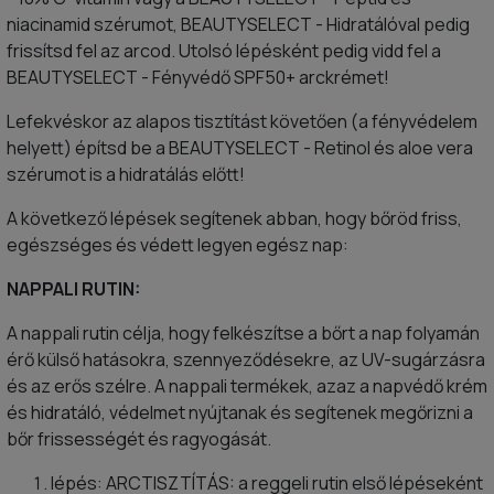
niacinamid szérumot, BEAUTYSELECT - Hidratálóval pedig
frissítsd fel az arcod. Utolsó lépésként pedig vidd fel a
BEAUTYSELECT - Fényvédő SPF50+ arckrémet!
Lefekvéskor az alapos tisztítást követően (a fényvédelem
helyett) építsd be a BEAUTYSELECT - Retinol és aloe vera
szérumot is a hidratálás előtt!
A következő lépések segítenek abban, hogy bőröd friss,
egészséges és védett legyen egész nap:
NAPPALI RUTIN:
A nappali rutin célja, hogy felkészítse a bőrt a nap folyamán
érő külső hatásokra, szennyeződésekre, az UV-sugárzásra
és az erős szélre. A nappali termékek, azaz a napvédő krém
és hidratáló, védelmet nyújtanak és segítenek megőrizni a
bőr frissességét és ragyogását.
lépés: ARCTISZTÍTÁS: a reggeli rutin első lépéseként