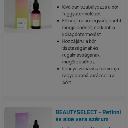
Kiválóan szabályozza a bőr
faggyútermelését
Elősegíti a bőr egységesebb
megjelenését, serkenti a
kollagéntermelést
Hozzájárul a bőr
tisztaságának és
rugalmasságának
megőrzéséhez
Könnyű vízbázisú formulája
ragyogóbbá varázsolja a
bőrt
BEAUTYSELECT - Retinol
és aloe vera szérum