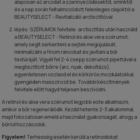
alaposan az arcodat a szennyeződésektől, sminktől
és a nap során felhalmozódott felesleges olajoktól a
BEAUTYSELECT - Revitalizáló arctisztítóval.
lépés: SZÉRUMOK felvitele: arctisztítás után használd
a BEAUTYSELECT - Retinol és aloe vera szérumot,
amely segít serkenteni a sejtek megújulását,
minimalizálni a finom ráncokat és javítani a bőr
textúráját. Vigyél fel 2-4 csepp szérumot pipettával a
megtisztított bőrre (arc, nyak, dekoltázs),
egyenletesen oszlasd el és körkörös mozdulatokkal,
gyengéden masszírozd be. További készítmények
felvitele előtt hagyd teljesen beszívódni.
A retinol és aloe vera szérumot legjobb este alkalmazni,
amikor a bőr regenerálódik. Kezdd hetente 2-3 alkalommal,
majd fokozatosan emeld a használat gyakoriságát, ahogy a
bőröd hozzászokik.
Figyelem!
Terhesség esetén kerüld a retinoidokat