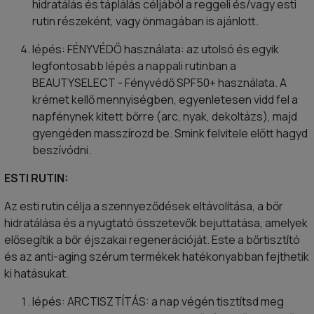
hidratálás és táplálás céljából a reggeli és/vagy esti
rutin részeként, vagy önmagában is ajánlott.
lépés: FÉNYVÉDŐ használata: az utolsó és egyik
legfontosabb lépés a nappali rutinban a
BEAUTYSELECT - Fényvédő SPF50+ használata. A
krémet kellő mennyiségben, egyenletesen vidd fel a
napfénynek kitett bőrre (arc, nyak, dekoltázs), majd
gyengéden masszírozd be. Smink felvitele előtt hagyd
beszívódni.
ESTI RUTIN:
Az esti rutin célja a szennyeződések eltávolítása, a bőr
hidratálása és a nyugtató összetevők bejuttatása, amelyek
elősegítik a bőr éjszakai regenerációját. Este a bőrtisztító
és az anti-aging szérum termékek hatékonyabban fejthetik
ki hatásukat.
lépés: ARCTISZTÍTÁS: a nap végén tisztítsd meg