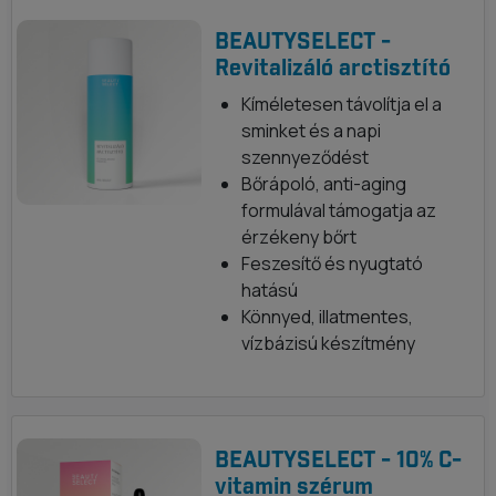
BEAUTYSELECT -
Revitalizáló arctisztító
Kíméletesen távolítja el a
sminket és a napi
szennyeződést
Bőrápoló, anti-aging
formulával támogatja az
érzékeny bőrt
Feszesítő és nyugtató
hatású
Könnyed, illatmentes,
vízbázisú készítmény
BEAUTYSELECT - 10% C-
vitamin szérum