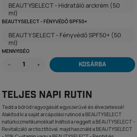
BEAUTYSELECT - Hidratáló arckrém (50
ml)
BEAUTYSELECT - FÉNYVÉDŐ SPF50+
BEAUTY SELECT - Fényvédő SPF50+ (50
ml)
MENNYISÉG
KOSÁRBA
TELJES NAPI RUTIN
Tedd a bőröd ragyogását egyszerűvé és élvezetessé!
Alakítsd ki a saját arcápolási rutinod a BEAUTYSELECT
natúrkozmetikumokkal! Indítsd a reggelt a BEAUTYSELECT -
Revitalizáló arctisztítóval, majd használd a BEAUTYSELECT
- 10% C-vitamin vagy a BEAUTYSELECT - Peptid és