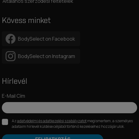
Általános szerződési feltételek
Kövess minket
BodySelect on Facebook
BodySelect on Instagram
Hírlevél
E-Mail Cím
Az
adatvédelmi és adatkezelési szabályzatot
megismertem, a személyes
adataim hírlevél küldése céljából történő kezeléséhez hozzájárulok.