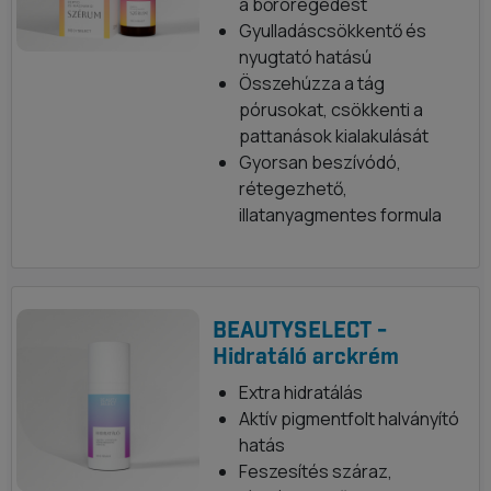
a bőröregedést
Gyulladáscsökkentő és
nyugtató hatású
Összehúzza a tág
pórusokat, csökkenti a
pattanások kialakulását
Gyorsan beszívódó,
rétegezhető,
illatanyagmentes formula
BEAUTYSELECT -
Hidratáló arckrém
Extra hidratálás
Aktív pigmentfolt halványító
hatás
Feszesítés száraz,