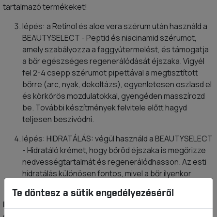
tartalmazó termékeket!
lépés: a Retinol és aloe vera szérum után használd a
BEAUTYSELECT - Peptid és niacinamid szérumot,
amely szabályozza a faggyútermelést, és támogatja
a bőr egészséges regenerálódását éjszaka. Vigyél
fel 2-4 csepp szérumot pipettával a megtisztított
bőrre (arc, nyak, dekoltázs), egyenletesen oszlasd el
és körkörös mozdulatokkal, gyengéden masszírozd
be. További készítmények felvitele előtt hagyd
teljesen beszívódni.
lépés: HIDRATÁLÁS: végül használd a BEAUTYSELECT
- Hidratáló krémet, hogy bőröd éjszaka is megőrizze
nedvességtartalmát és regenerálódhasson. Az esti
hidratálás különösen fontos, mivel a bőr ilyenkor
veszíti a legtöbb nedvességet.
Te döntesz a sütik engedélyezéséről
Figyelem!
A Retinol és aloe vera szérumot ne használd
együtt a 10%-os C-vitamin szérummal, mivel a két termék