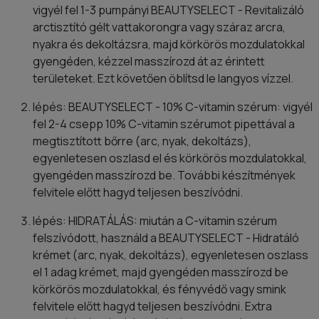
vigyél fel 1-3 pumpányi BEAUTYSELECT - Revitalizáló
arctisztító gélt vattakorongra vagy száraz arcra,
nyakra és dekoltázsra, majd körkörös mozdulatokkal
gyengéden, kézzel masszírozd át az érintett
területeket. Ezt követően öblítsd le langyos vízzel.
lépés: BEAUTYSELECT - 10% C-vitamin szérum: vigyél
fel 2-4 csepp 10% C-vitamin szérumot pipettával a
megtisztított bőrre (arc, nyak, dekoltázs),
egyenletesen oszlasd el és körkörös mozdulatokkal,
gyengéden masszírozd be. További készítmények
felvitele előtt hagyd teljesen beszívódni.
lépés: HIDRATÁLÁS: miután a C-vitamin szérum
felszívódott, használd a BEAUTYSELECT - Hidratáló
krémet (arc, nyak, dekoltázs), egyenletesen oszlass
el 1 adag krémet, majd gyengéden masszírozd be
körkörös mozdulatokkal, és fényvédő vagy smink
felvitele előtt hagyd teljesen beszívódni. Extra