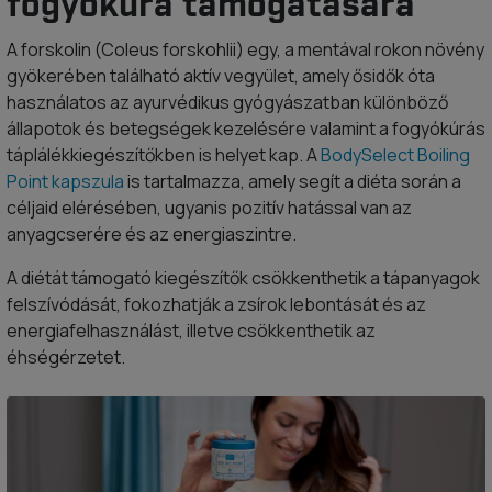
fogyókúra támogatására
A forskolin (Coleus forskohlii) egy, a mentával rokon növény
gyökerében található aktív vegyület, amely ősidők óta
használatos az ayurvédikus gyógyászatban különböző
állapotok és betegségek kezelésére valamint a fogyókúrás
táplálékkiegészítőkben is helyet kap. A
BodySelect Boiling
Point kapszula
is tartalmazza, amely segít a diéta során a
céljaid elérésében, ugyanis pozitív hatással van az
anyagcserére és az energiaszintre.
A diétát támogató kiegészítők csökkenthetik a tápanyagok
felszívódását, fokozhatják a zsírok lebontását és az
energiafelhasználást, illetve csökkenthetik az
éhségérzetet.