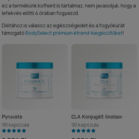
ez a termékünk koffeint is tartalmaz, nem javasoljuk, hogy a
lefekvés előtti 4 órában fogyaszd.
Diétához is válassz az egészségedet és a fogyókúrát
támogató
BodySelect prémium étrend-kiegészítőket
!
Pyruvate
CLA Konjugált linolsav
90 kapszula
90 kapszula