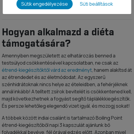
Sütik engedélyezése
Süti beállítások
TERMÉK ADATLAP
Hogyan alkalmazd a diéta
támogatására?
Amennyiben megszületett az elhatározás benned a
testsúlyod csökkentésével kapcsolatban, ne csak az
étrend-kiegészítőktől várd az eredményt
, hanem alakítsd át
az étrendedet és az életmódodat. Az egyszerű
szénhidrátoknak nincs helye az ételeidben, a fehérjéknek
annál inkább! A telített zsírok bevitelét is csökkentened kell,
majd következhetnek a fogyást segítő táplálékkiegészítők.
És persze lehetőleg elegendő vizet igyál, és mozogj sokat!
A többek között indiai csalánt is tartalmazó Boiling Point
étrend-kiegészítőből napi 3 kapszulát ajánlunk bő
folyadékkal bevéve, fél órával edzés előtt. Azonban mivel