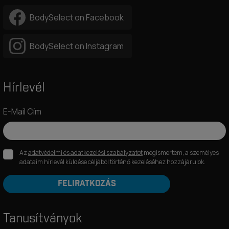
BodySelect on Facebook
BodySelect on Instagram
Hírlevél
E-Mail Cím
Az
adatvédelmi és adatkezelési szabályzatot
megismertem, a személyes
adataim hírlevél küldése céljából történő kezeléséhez hozzájárulok.
FELIRATKOZÁS
Tanusítványok