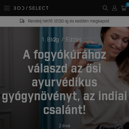
0
Rendelj hétfő 12:00-ig és kedden megkapod
Blog
Edzés
A fogyókúrához
válaszd az ősi
ayurvédikus
gyógynövényt, az indiai
csalánt!
2 éve