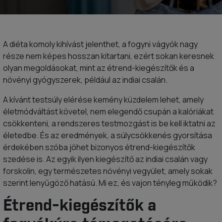
A diéta komoly kihívást jelenthet, a fogyni vágyók nagy
része nem képes hosszan kitartani, ezért sokan keresnek
olyan megoldásokat, mint az étrend-kiegészítők és a
növényi gyógyszerek, például az indiai csalán.
A kívánt testsúly elérése kemény küzdelem lehet, amely
életmódváltást követel, nem elegendő csupán a kalóriákat
csökkenteni, a rendszeres testmozgást is be kell iktatni az
életedbe. És az eredmények, a súlycsökkenés gyorsítása
érdekében szóba jöhet bizonyos étrend-kiegészítők
szedése is. Az egyik ilyen kiegészítő az indiai csalán vagy
forskolin, egy természetes növényi vegyület, amely sokak
szerint lenyűgöző hatású. Mi ez, és vajon tényleg működik?
Étrend-kiegészítők a