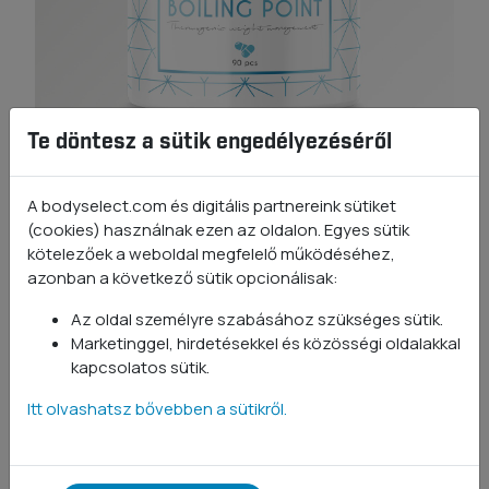
Te döntesz a sütik engedélyezéséről
Boiling Point
A bodyselect.com és digitális partnereink sütiket
(cookies) használnak ezen az oldalon. Egyes sütik
kötelezőek a weboldal megfelelő működéséhez,
90 kapszula
azonban a következő sütik opcionálisak:
9 értékelés
Komplex formula a céljaid
Az oldal személyre szabásához szükséges sütik.
Marketinggel, hirdetésekkel és közösségi oldalakkal
elérésére
kapcsolatos sütik.
Itt olvashatsz bővebben a sütikről.
Tejmentes
Laktózmentes
4 690 Ft