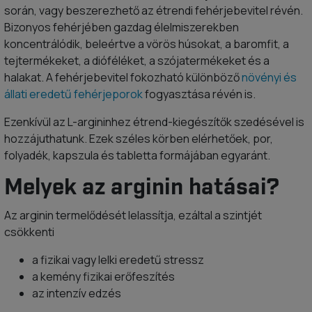
során, vagy beszerezhető az étrendi fehérjebevitel révén.
Bizonyos fehérjében gazdag élelmiszerekben
koncentrálódik, beleértve a vörös húsokat, a baromfit, a
tejtermékeket, a dióféléket, a szójatermékeket és a
halakat. A fehérjebevitel fokozható különböző
növényi és
állati eredetű fehérjeporok
fogyasztása révén is.
Ezenkívül az L-argininhez étrend-kiegészítők szedésével is
hozzájuthatunk. Ezek széles körben elérhetőek, por,
folyadék, kapszula és tabletta formájában egyaránt.
Melyek az arginin hatásai?
Az arginin termelődését lelassítja, ezáltal a szintjét
csökkenti
a fizikai vagy lelki eredetű stressz
a kemény fizikai erőfeszítés
az intenzív edzés