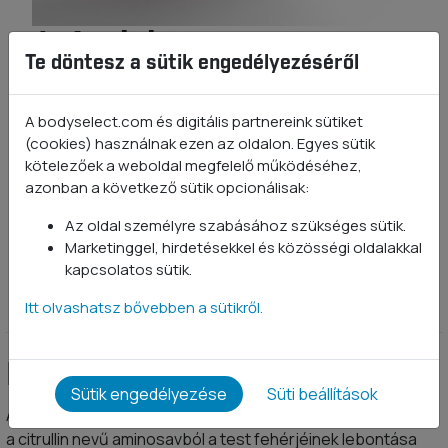
L-Arginin
Te döntesz a sütik engedélyezéséről
Ízesítetlen
500 g
10 értékelés
A bodyselect.com és digitális partnereink sütiket
(cookies) használnak ezen az oldalon. Egyes sütik
100% L-Arginin HCL
kötelezőek a weboldal megfelelő működéséhez,
azonban a következő sütik opcionálisak:
Tejmentes
Laktózmentes
Az oldal személyre szabásához szükséges sütik.
5 990 Ft
Marketinggel, hirdetésekkel és közösségi oldalakkal
kapcsolatos sütik.
TERMÉK ADATLAP
Itt olvashatsz bővebben a sütikről.
Előállítása
Sütik engedélyezése
Süti beállítások
Az L-arginin többféleképpen is előállítható. Szintetizálható
a citrullin nevű aminosavból a test fehérjéinek lebontása