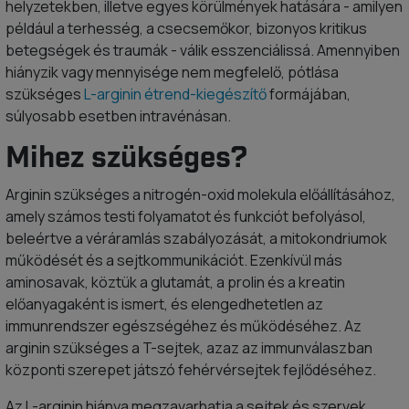
helyzetekben, illetve egyes körülmények hatására - amilyen
például a terhesség, a csecsemőkor, bizonyos kritikus
betegségek és traumák - válik esszenciálissá. Amennyiben
hiányzik vagy mennyisége nem megfelelő, pótlása
szükséges
L-arginin étrend-kiegészítő
formájában,
súlyosabb esetben intravénásan.
Mihez szükséges?
Arginin szükséges a nitrogén-oxid molekula előállításához,
amely számos testi folyamatot és funkciót befolyásol,
beleértve a véráramlás szabályozását, a mitokondriumok
működését és a sejtkommunikációt. Ezenkívül más
aminosavak, köztük a glutamát, a prolin és a kreatin
előanyagaként is ismert, és elengedhetetlen az
immunrendszer egészségéhez és működéséhez. Az
arginin szükséges a T-sejtek, azaz az immunválaszban
központi szerepet játszó fehérvérsejtek fejlődéséhez.
Az L-arginin hiánya megzavarhatja a sejtek és szervek