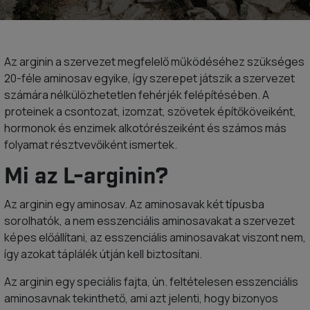
Az arginin a szervezet megfelelő működéséhez szükséges
20-féle aminosav egyike, így szerepet játszik a szervezet
számára nélkülözhetetlen fehérjék felépítésében. A
proteinek a csontozat, izomzat, szövetek építőköveiként,
hormonok és enzimek alkotórészeiként és számos más
folyamat résztvevőiként ismertek.
Mi az L-arginin?
Az arginin egy aminosav. Az aminosavak két típusba
sorolhatók, a nem esszenciális aminosavakat a szervezet
képes előállítani, az esszenciális aminosavakat viszont nem,
így azokat táplálék útján kell biztosítani.
Az arginin egy speciális fajta, ún. feltételesen esszenciális
aminosavnak tekinthető, ami azt jelenti, hogy bizonyos