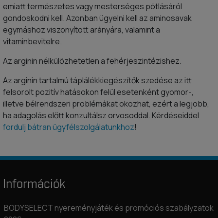
emiatt természetes vagy mesterséges pótlásáról
gondoskodni kell. Azonban ügyelni kell az aminosavak
egymáshoz viszonyított arányára, valamint a
vitaminbevitelre.
Az arginin nélkülözhetetlen a fehérjeszintézishez.
Az arginin tartalmú táplálékkiegészítők szedése az itt
felsorolt pozitív hatásokon felül esetenként gyomor-,
illetve bélrendszeri problémákat okozhat, ezért a legjobb,
ha adagolás előtt konzultálsz orvosoddal. Kérdéseiddel
fordulj bátran ügyfélszolgálatunkhoz
!
Információk
BODYSELECT nyereményjáték és promóciós szabályzatok