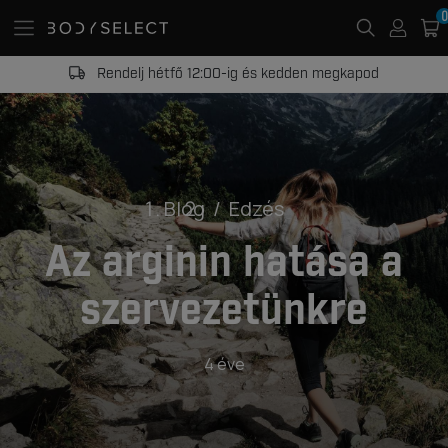
0
Rendelj hétfő 12:00-ig és kedden megkapod
Blog
Edzés
Az arginin hatása a
szervezetünkre
4 éve