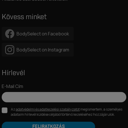
Kövess minket
BodySelect on Facebook
BodySelect on Instagram
Hírlevél
E-Mail Cím
Az
adatvédelmi és adatkezelési szabályzatot
megismertem, a személyes
adataim hírlevél küldése céljából történő kezeléséhez hozzájárulok.
FELIRATKOZÁS