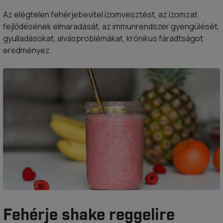
Az elégtelen fehérjebevitel izomvesztést, az izomzat
fejlődésének elmaradását, az immunrendszer gyengülését,
gyulladásokat, alvásproblémákat, krónikus fáradtságot
eredményez.
Fehérje shake reggelire