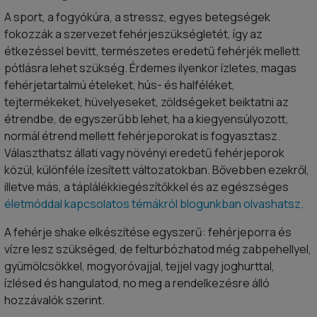
A sport, a fogyókúra, a stressz, egyes betegségek
fokozzák a szervezet fehérjeszükségletét, így az
étkezéssel bevitt, természetes eredetű fehérjék mellett
pótlásra lehet szükség. Érdemes ilyenkor ízletes, magas
fehérjetartalmú ételeket, hús- és halféléket,
tejtermékeket, hüvelyeseket, zöldségeket beiktatni az
étrendbe, de egyszerűbb lehet, ha a kiegyensúlyozott,
normál étrend mellett fehérjeporokat is fogyasztasz.
Választhatsz állati vagy növényi eredetű fehérjeporok
közül, különféle ízesített változatokban. Bővebben ezekről,
illetve más, a táplálékkiegészítőkkel és az egészséges
életmóddal kapcsolatos témákról blogunkban olvashatsz.
A fehérje shake elkészítése egyszerű: fehérjeporra és
vízre lesz szükséged, de felturbózhatod még zabpehellyel,
gyümölcsökkel, mogyoróvajjal, tejjel vagy joghurttal,
ízlésed és hangulatod, no meg a rendelkezésre álló
hozzávalók szerint.