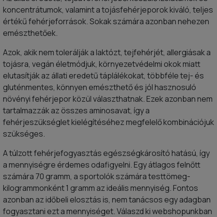
koncentrátumok, valamint a tojásfehérjeporok kiváló, teljes
értékű fehérjeforrások. Sokak számára azonban nehezen
emészthetőek.
Azok, akik nem tolerálják a laktózt, tejfehérjét, allergiásak a
tojásra, vegán életmódjuk, környezetvédelmi okok miatt
elutasítják az állati eredetű táplálékokat, többféle tej- és
gluténmentes, könnyen emészthető és jól hasznosuló
növényi fehérjepor közül választhatnak. Ezek azonban nem
tartalmazzák az összes aminosavat, így a
fehérjeszükséglet kielégítéséhez megfelelő kombinációjuk
szükséges.
A túlzott fehérjefogyasztás egészségkárosító hatású, így
a mennyiségre érdemes odafigyelni. Egy átlagos felnőtt
számára 70 gramm, a sportolók számára testtömeg-
kilogrammonként 1 gramm az ideális mennyiség. Fontos
azonban az időbeli elosztás is, nem tanácsos egy adagban
fogyasztani ezt a mennyiséget. Válaszd ki webshopunkban