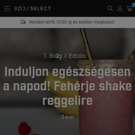
0
Rendelj hétfő 12:00-ig és kedden megkapod
Blog
Edzés
Induljon egészségesen
a napod! Fehérje shake
reggelire
3 éve