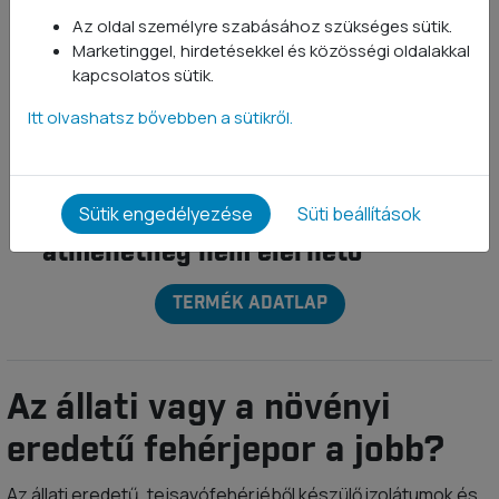
Whey Protein 80
Az oldal személyre szabásához szükséges sütik.
Málna Joghurt
1 kg
Marketinggel, hirdetésekkel és közösségi oldalakkal
kapcsolatos sütik.
751 értékelés
Prémium minőségű
Itt olvashatsz bővebben a sütikről.
tejsavófehérje koncentrátum
Vegetariánus
Sütik engedélyezése
Süti beállítások
átmenetileg nem elérhető
TERMÉK ADATLAP
Az állati vagy a növényi
eredetű fehérjepor a jobb?
Az állati eredetű, tejsavófehérjéből készülő izolátumok és