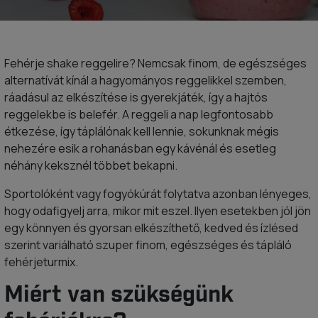
Fehérje shake reggelire? Nemcsak finom, de egészséges
alternatívát kínál a hagyományos reggelikkel szemben,
ráadásul az elkészítése is gyerekjáték, így a hajtós
reggelekbe is belefér. A reggeli a nap legfontosabb
étkezése, így táplálónak kell lennie, sokunknak mégis
nehezére esik a rohanásban egy kávénál és esetleg
néhány keksznél többet bekapni.
Sportolóként vagy fogyókúrát folytatva azonban lényeges,
hogy odafigyelj arra, mikor mit eszel. Ilyen esetekben jól jön
egy könnyen és gyorsan elkészíthető, kedved és ízlésed
szerint variálható szuper finom, egészséges és tápláló
fehérjeturmix.
Miért van szükségünk