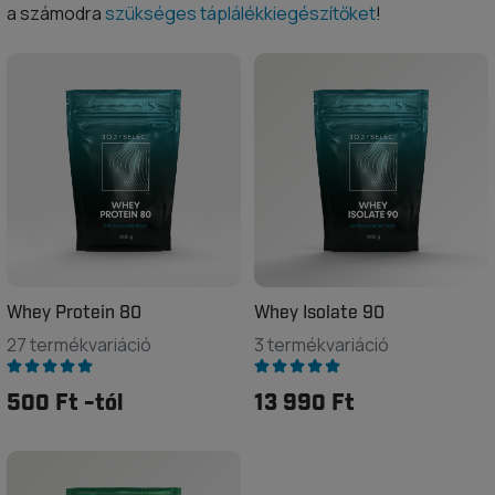
a számodra
szükséges táplálékkiegészítőket
!
Whey Protein 80
Whey Isolate 90
27 termékvariáció
3 termékvariáció
500 Ft -tól
13 990 Ft