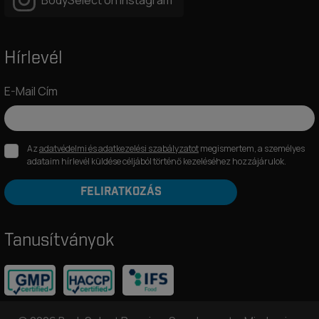
BodySelect on Instagram
Hírlevél
E-Mail Cím
Az
adatvédelmi és adatkezelési szabályzatot
megismertem, a személyes
adataim hírlevél küldése céljából történő kezeléséhez hozzájárulok.
FELIRATKOZÁS
Tanusítványok