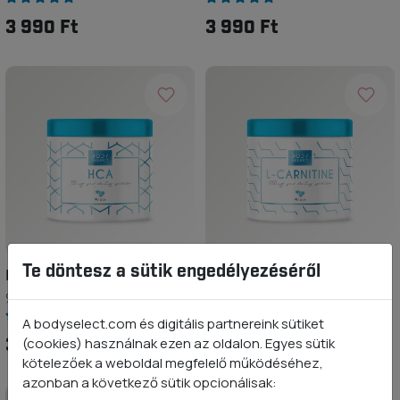
3 990 Ft
3 990 Ft
Te döntesz a sütik engedélyezéséről
HCA (Hidroxi citromsav)
L-karnitin
90 kapszula
90 kapszula
A bodyselect.com és digitális partnereink sütiket
(cookies) használnak ezen az oldalon. Egyes sütik
3 990 Ft
3 990 Ft
kötelezőek a weboldal megfelelő működéséhez,
azonban a következő sütik opcionálisak: